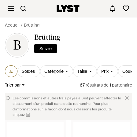
Accueil
Brütting
Brütting
B
Suivre
Soldes
Catégorie
Taille
Prix
Couleu
Trier par
67
résultats
de
1
partenaire
Les commissions et autres frais payés à Lyst peuvent affecter le
classement d'un produit dans cette recherche. Pour plus
d'informations sur la façon dont nous classons les produits,
cliquez
ici
.