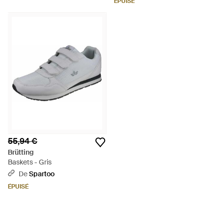
ÉPUISÉ
55,94 €
Brütting
Baskets - Gris
De
Spartoo
ÉPUISÉ