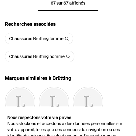
67 sur 67 affichés
Recherches associées
Chaussures Brütting femme
Chaussures Brütting homme
Marques similaires à Brütting
Nous respectons votre vie privée
Nous respectons votre vie privée
Nous stockons et accédons à des données personnelles sur
Nous stockons et accédons à des données personnelles sur
Etnies
Kawasaki
British Knights
votre appareil, telles que des données de navigation ou des
votre appareil, telles que des données de navigation ou des
identifiants uniques. En sélectionnant « J’accepte », vous
identifiants uniques. En sélectionnant « J’accepte », vous