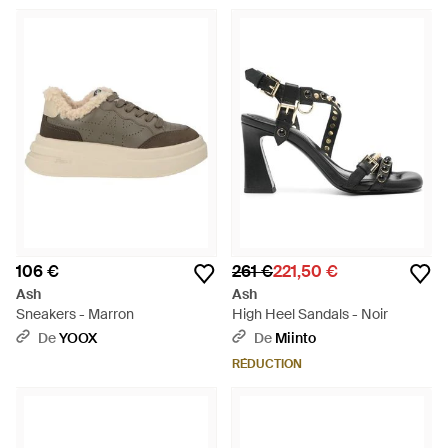
106 €
261 €
221,50 €
Ash
Ash
Sneakers - Marron
High Heel Sandals - Noir
De
YOOX
De
Miinto
RÉDUCTION