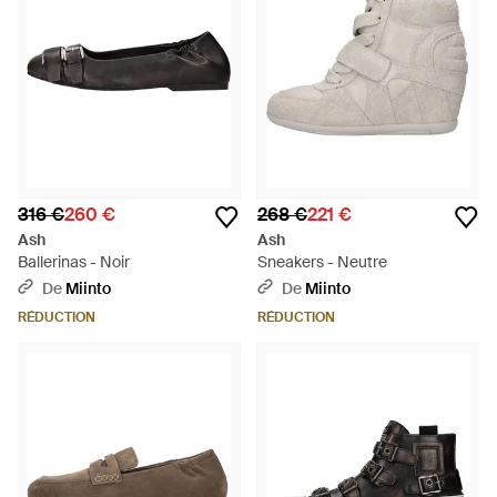
316 €
260 €
268 €
221 €
Ash
Ash
Ballerinas - Noir
Sneakers - Neutre
De
Miinto
De
Miinto
RÉDUCTION
RÉDUCTION