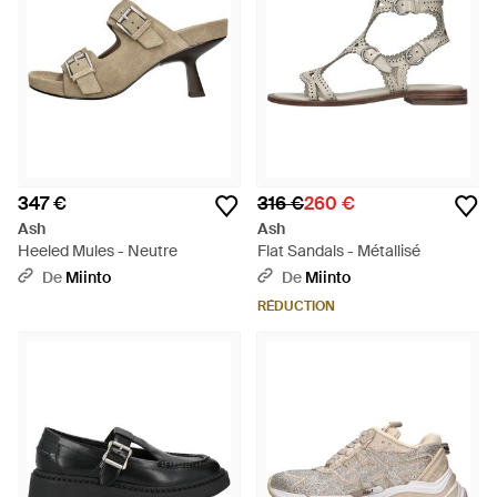
347 €
316 €
260 €
Ash
Ash
Heeled Mules - Neutre
Flat Sandals - Métallisé
De
Miinto
De
Miinto
RÉDUCTION