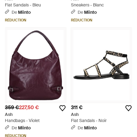
Flat Sandals - Bleu
Sneakers - Blanc
De
Miinto
De
Miinto
RÉDUCTION
RÉDUCTION
359 €
227,50 €
311 €
Ash
Ash
Handbags - Violet
Flat Sandals - Noir
De
Miinto
De
Miinto
RÉDUCTION