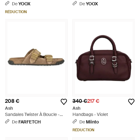
De
YOOX
De
YOOX
RÉDUCTION
208 €
340 €
217 €
Ash
Ash
Sandales Twister À Boucle -
Handbags - Violet
Marron
De
FARFETCH
De
Miinto
RÉDUCTION