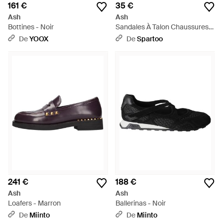
161 €
35 €
Ash
Ash
Bottines - Noir
Sandales À Talon Chaussures
Femmes Ouvertes À Haut
De
YOOX
De
Spartoo
Talon - Marron
241 €
188 €
Ash
Ash
Loafers - Marron
Ballerinas - Noir
De
Miinto
De
Miinto