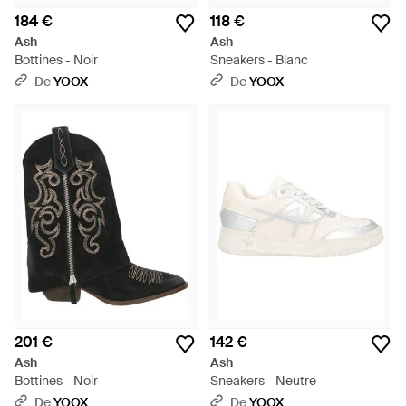
184 €
118 €
Ash
Ash
Bottines - Noir
Sneakers - Blanc
De
YOOX
De
YOOX
201 €
142 €
Ash
Ash
Bottines - Noir
Sneakers - Neutre
De
YOOX
De
YOOX