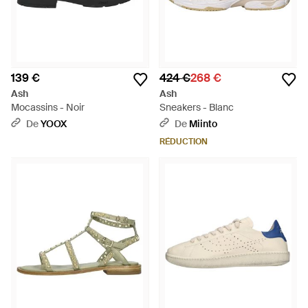
139 €
424 €
268 €
Ash
Ash
Mocassins - Noir
Sneakers - Blanc
De
YOOX
De
Miinto
RÉDUCTION