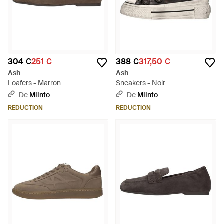
304 €
251 €
388 €
317,50 €
Ash
Ash
Loafers - Marron
Sneakers - Noir
De
Miinto
De
Miinto
RÉDUCTION
RÉDUCTION