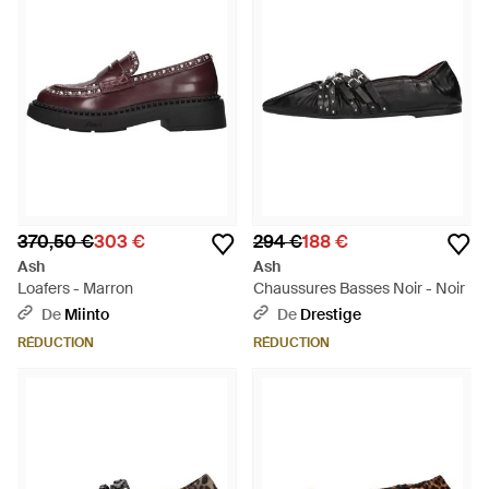
370,50 €
303 €
294 €
188 €
Ash
Ash
Loafers - Marron
Chaussures Basses Noir - Noir
De
Miinto
De
Drestige
RÉDUCTION
RÉDUCTION