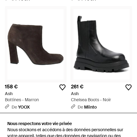
158 €
261 €
Ash
Ash
Bottines - Marron
Chelsea Boots - Noir
De
YOOX
De
Miinto
Nous respectons votre vie privée
Nous respectons votre vie privée
Nous stockons et accédons à des données personnelles sur
Nous stockons et accédons à des données personnelles sur
votre appareil, telles que des données de navigation ou des
votre appareil, telles que des données de navigation ou des