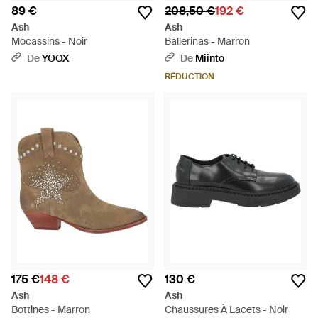
89 €
208,50 €
192 €
Ash
Ash
Mocassins - Noir
Ballerinas - Marron
De
YOOX
De
Miinto
RÉDUCTION
175 €
148 €
130 €
Ash
Ash
Bottines - Marron
Chaussures À Lacets - Noir