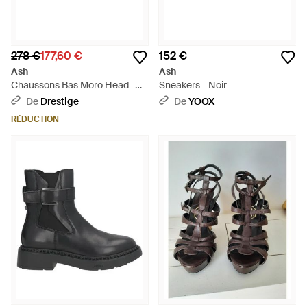
278 €
177,60 €
152 €
Ash
Ash
Chaussons Bas Moro Head -
Sneakers - Noir
Noir
De
Drestige
De
YOOX
RÉDUCTION