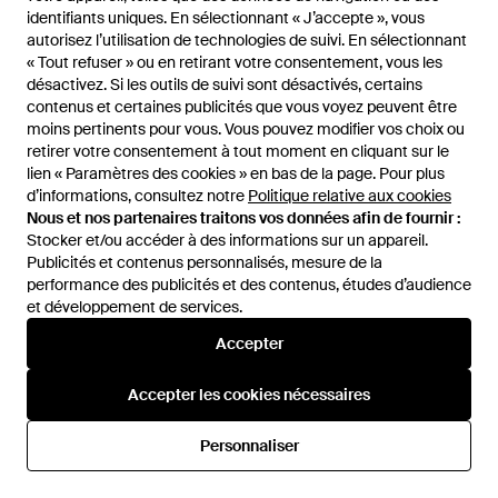
identifiants uniques. En sélectionnant « J’accepte », vous
identifiants uniques. En sélectionnant « J’accepte », vous
autorisez l’utilisation de technologies de suivi. En sélectionnant
autorisez l’utilisation de technologies de suivi. En sélectionnant
« Tout refuser » ou en retirant votre consentement, vous les
« Tout refuser » ou en retirant votre consentement, vous les
désactivez. Si les outils de suivi sont désactivés, certains
désactivez. Si les outils de suivi sont désactivés, certains
contenus et certaines publicités que vous voyez peuvent être
contenus et certaines publicités que vous voyez peuvent être
moins pertinents pour vous. Vous pouvez modifier vos choix ou
moins pertinents pour vous. Vous pouvez modifier vos choix ou
retirer votre consentement à tout moment en cliquant sur le
retirer votre consentement à tout moment en cliquant sur le
lien « Paramètres des cookies » en bas de la page. Pour plus
lien « Paramètres des cookies » en bas de la page. Pour plus
d’informations, consultez notre
d’informations, consultez notre
Politique relative aux cookies
Politique relative aux cookies
197,60 €
257,60 €
Nous et nos partenaires traitons vos données afin de fournir :
Nous et nos partenaires traitons vos données afin de fournir :
Ash
Ash
Stocker et/ou accéder à des informations sur un appareil.
Stocker et/ou accéder à des informations sur un appareil.
Chaussures Lady Sandals Noir
Chaussures Eros Booties
Publicités et contenus personnalisés, mesure de la
Publicités et contenus personnalisés, mesure de la
- Noir
Femme Noir - Noir
performance des publicités et des contenus, études d’audience
performance des publicités et des contenus, études d’audience
De
Drestige
De
Drestige
et développement de services.
et développement de services.
Accepter
Accepter
Accepter les cookies nécessaires
Accepter les cookies nécessaires
Personnaliser
Personnaliser