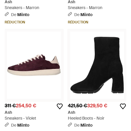
Ash
Ash
Sneakers - Marron
Sneakers - Marron
De
Miinto
De
Miinto
RÉDUCTION
RÉDUCTION
311 €
254,50 €
421,50 €
329,50 €
Ash
Ash
Sneakers - Violet
Heeled Boots - Noir
De
Miinto
De
Miinto