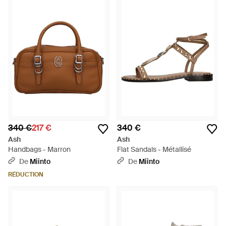
340 €
217 €
340 €
Ash
Ash
Handbags - Marron
Flat Sandals - Métallisé
De
Miinto
De
Miinto
RÉDUCTION