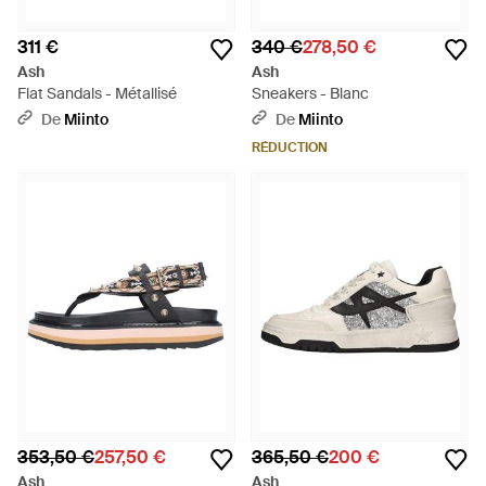
311 €
340 €
278,50 €
Ash
Ash
Flat Sandals - Métallisé
Sneakers - Blanc
De
Miinto
De
Miinto
RÉDUCTION
353,50 €
257,50 €
365,50 €
200 €
Ash
Ash