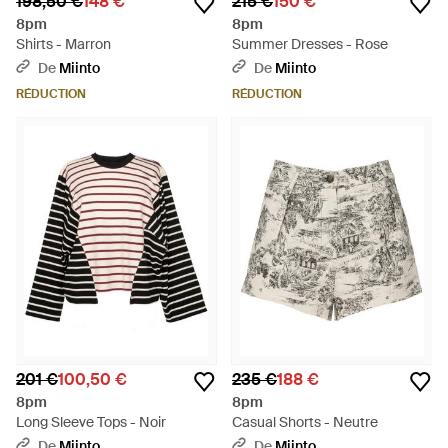
198,50 €
148 €
215 €
150 €
8pm
8pm
Shirts - Marron
Summer Dresses - Rose
De
Miinto
De
Miinto
RÉDUCTION
RÉDUCTION
201 €
100,50 €
235 €
188 €
8pm
8pm
Long Sleeve Tops - Noir
Casual Shorts - Neutre
De
Miinto
De
Miinto