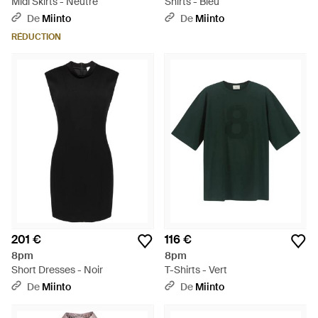
Midi Skirts - Neutre
Shirts - Bleu
De
Miinto
De
Miinto
RÉDUCTION
201 €
116 €
8pm
8pm
Short Dresses - Noir
T-Shirts - Vert
De
Miinto
De
Miinto