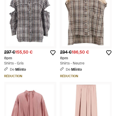
237 €
155,50 €
234 €
186,50 €
8pm
8pm
Shirts - Gris
Shirts - Neutre
De
Miinto
De
Miinto
RÉDUCTION
RÉDUCTION