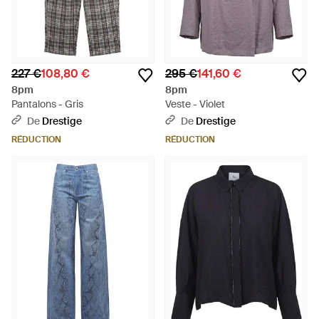
227 €
108,80 €
295 €
141,60 €
8pm
8pm
Pantalons - Gris
Veste - Violet
De
Drestige
De
Drestige
RÉDUCTION
RÉDUCTION