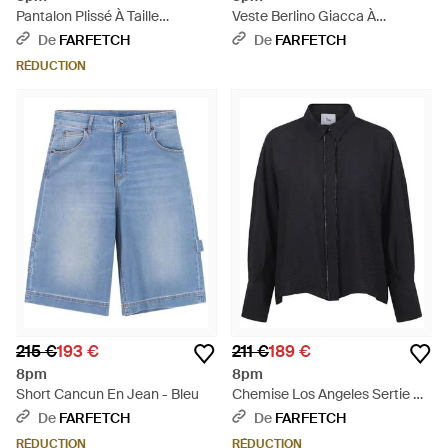
Pantalon Plissé À Taille
Veste Berlino Giacca À
Ceinturée - Marron
Boutonnière Croisée - Vert
De
FARFETCH
De
FARFETCH
RÉDUCTION
215 €
193 €
211 €
189 €
8pm
8pm
Short Cancun En Jean - Bleu
Chemise Los Angeles Sertie De
Cristaux - Bleu
De
FARFETCH
De
FARFETCH
RÉDUCTION
RÉDUCTION