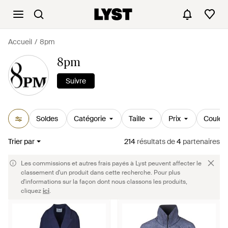
Accueil
8pm
8pm
Suivre
Soldes
Catégorie
Taille
Prix
Couleu
Trier par
214
résultats
de
4
partenaires
Les commissions et autres frais payés à Lyst peuvent affecter le
classement d'un produit dans cette recherche. Pour plus
d'informations sur la façon dont nous classons les produits,
cliquez
ici
.