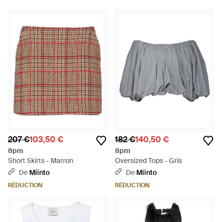
207 €
103,50 €
182 €
140,50 €
8pm
8pm
Short Skirts - Marron
Oversized Tops - Gris
De
Miinto
De
Miinto
RÉDUCTION
RÉDUCTION