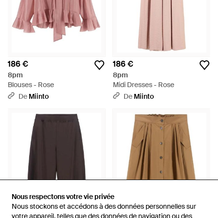
186 €
186 €
8pm
8pm
Blouses - Rose
Midi Dresses - Rose
De
Miinto
De
Miinto
Nous respectons votre vie privée
Nous respectons votre vie privée
Nous stockons et accédons à des données personnelles sur
Nous stockons et accédons à des données personnelles sur
votre appareil, telles que des données de navigation ou des
votre appareil, telles que des données de navigation ou des