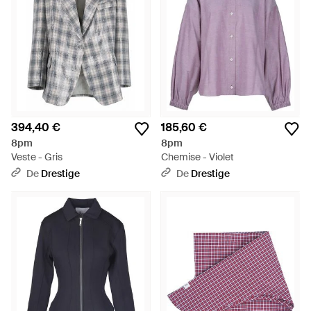
394,40 €
185,60 €
8pm
8pm
Veste - Gris
Chemise - Violet
De
Drestige
De
Drestige