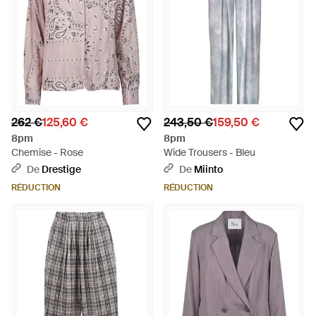
262 €
125,60 €
243,50 €
159,50 €
8pm
8pm
Chemise - Rose
Wide Trousers - Bleu
De
Drestige
De
Miinto
RÉDUCTION
RÉDUCTION