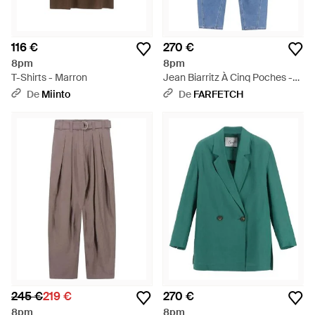
116 €
270 €
8pm
8pm
T-Shirts - Marron
Jean Biarritz À Cinq Poches -
Bleu
De
Miinto
De
FARFETCH
245 €
219 €
270 €
8pm
8pm