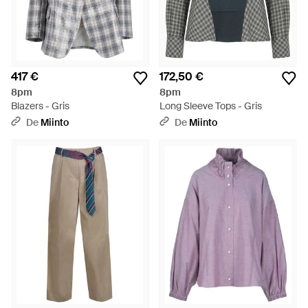
417 €
172,50 €
8pm
8pm
Blazers - Gris
Long Sleeve Tops - Gris
De
Miinto
De
Miinto