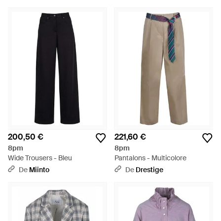
200,50 €
221,60 €
8pm
8pm
Wide Trousers - Bleu
Pantalons - Multicolore
De
Miinto
De
Drestige