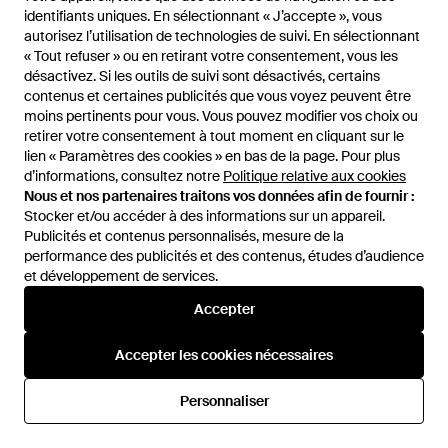
identifiants uniques. En sélectionnant « J’accepte », vous
identifiants uniques. En sélectionnant « J’accepte », vous
143 €
autorisez l’utilisation de technologies de suivi. En sélectionnant
autorisez l’utilisation de technologies de suivi. En sélectionnant
128 €
196 €
154 €
« Tout refuser » ou en retirant votre consentement, vous les
« Tout refuser » ou en retirant votre consentement, vous les
8pm
8pm
désactivez. Si les outils de suivi sont désactivés, certains
désactivez. Si les outils de suivi sont désactivés, certains
Pantalon Rio De Janeiro Côtelé
Jupe Trapèze À Boutons
contenus et certaines publicités que vous voyez peuvent être
contenus et certaines publicités que vous voyez peuvent être
- Blanc
Décoratifs - Neutre
De
FARFETCH
De
FARFETCH
moins pertinents pour vous. Vous pouvez modifier vos choix ou
moins pertinents pour vous. Vous pouvez modifier vos choix ou
RÉDUCTION
RÉDUCTION
retirer votre consentement à tout moment en cliquant sur le
retirer votre consentement à tout moment en cliquant sur le
lien « Paramètres des cookies » en bas de la page. Pour plus
lien « Paramètres des cookies » en bas de la page. Pour plus
d’informations, consultez notre
d’informations, consultez notre
Politique relative aux cookies
Politique relative aux cookies
Nous et nos partenaires traitons vos données afin de fournir :
Nous et nos partenaires traitons vos données afin de fournir :
Stocker et/ou accéder à des informations sur un appareil.
Stocker et/ou accéder à des informations sur un appareil.
Publicités et contenus personnalisés, mesure de la
Publicités et contenus personnalisés, mesure de la
performance des publicités et des contenus, études d’audience
performance des publicités et des contenus, études d’audience
et développement de services.
et développement de services.
Accepter
Accepter
Accepter les cookies nécessaires
Accepter les cookies nécessaires
Personnaliser
Personnaliser
194 €
127 €
217 €
8pm
8pm