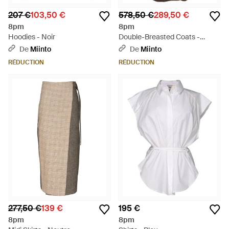
207 €
103,50 €
578,50 €
289,50 €
8pm
8pm
Hoodies - Noir
Double-Breasted Coats -
Marron
De
Miinto
De
Miinto
RÉDUCTION
RÉDUCTION
277,50 €
139 €
195 €
8pm
8pm