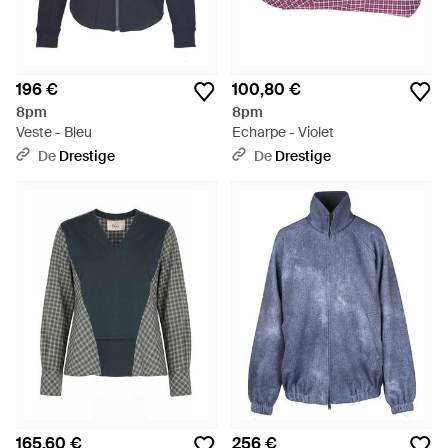
196 €
100,80 €
8pm
8pm
Veste - Bleu
Echarpe - Violet
De
Drestige
De
Drestige
165,60 €
256 €