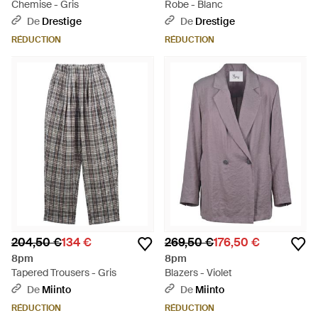
Chemise - Gris
Robe - Blanc
De
Drestige
De
Drestige
RÉDUCTION
RÉDUCTION
204,50 €
134 €
269,50 €
176,50 €
8pm
8pm
Tapered Trousers - Gris
Blazers - Violet
De
Miinto
De
Miinto
RÉDUCTION
RÉDUCTION