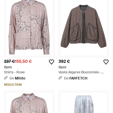
237 €
155,50 €
392 €
8pm
8pm
Shirts - Rose
Veste Algarve Boutonnée -
Marron
De
Miinto
De
FARFETCH
RÉDUCTION