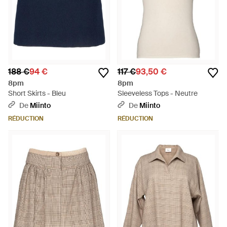
188 €
94 €
117 €
93,50 €
8pm
8pm
Short Skirts - Bleu
Sleeveless Tops - Neutre
De
Miinto
De
Miinto
RÉDUCTION
RÉDUCTION