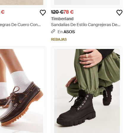
 €
120 €
78 €
Timberland
Negras De Cuero Con
Sandalias De Estilo Cangrejeras De
ambria Valley De - Negro
Cuero Stone Street De -Rojo - Marrón
En
ASOS
REBAJAS