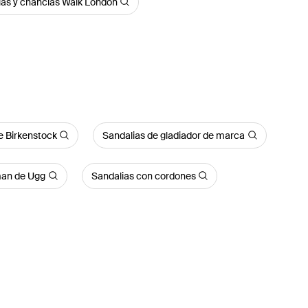
ias y chanclas Walk London
e Birkenstock
Sandalias de gladiador de marca
man de Ugg
Sandalias con cordones