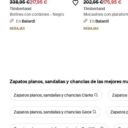
338,95 €
217,95 €
202,95 €
175,95 €
Timberland
Timberland
Botines con cordones - Negro
Mocasines con platafor
Stone Street - Marrón
En
Balardi
En
Balardi
REBAJAS
REBAJAS
Zapatos planos, sandalias y chanclas de las mejores m
Zapatos planos, sandalias y chanclas Clarks
Zapatos 
Zapatos planos, sandalias y chanclas Geox
Zapatos p