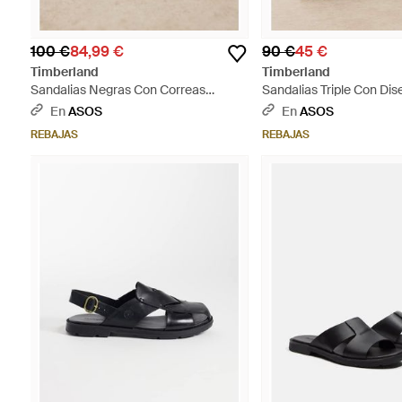
100 €
84,99 €
90 €
45 €
Timberland
Timberland
Sandalias Negras Con Correas
Sandalias Triple Con Di
Cruzadas De Cuero Granulado
Correas London Vibe De
En
ASOS
En
ASOS
London Vibe De -Negro - Negro
REBAJAS
REBAJAS