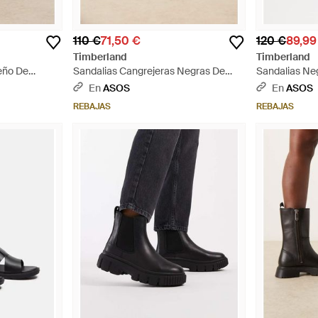
110 €
71,50 €
120 €
89,99
Timberland
Timberland
seño De
Sandalias Cangrejeras Negras De
Sandalias Neg
 - Negro
Cuero Clairemont Way De - Negro
Cangrejeras 
En
ASOS
En
ASOS
De - Negro
REBAJAS
REBAJAS