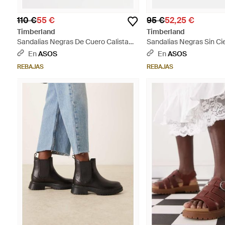
110 €
55 €
95 €
52,25 €
Timberland
Timberland
Sandalias Negras De Cuero Calista
Sandalias Negras Sin Ci
Bay - Negro
Cuero Calista Bay De - 
En
ASOS
En
ASOS
REBAJAS
REBAJAS