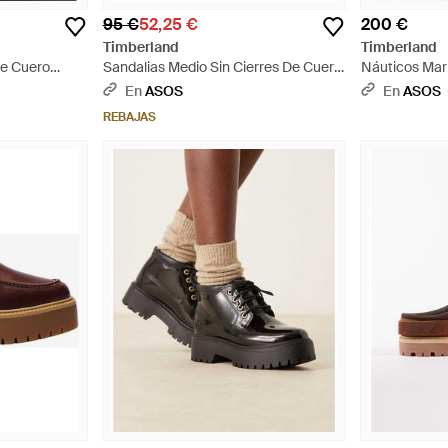
95 €
52,25 €
200 €
Timberland
Timberland
De Cuero
Sandalias Medio Sin Cierres De Cuero
Náuticos Mar
o - Marrón
Calista Bay De - Marrón
Granulado De
En
ASOS
En
ASOS
Marrón
REBAJAS