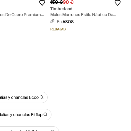
150 €
90 €
Timberland
nes De Cuero Premium
Mules Marrones Estilo Náutico De
Cuero Classic De - Marrón
En
ASOS
REBAJAS
lias y chanclas Ecco
lias y chanclas Fitflop