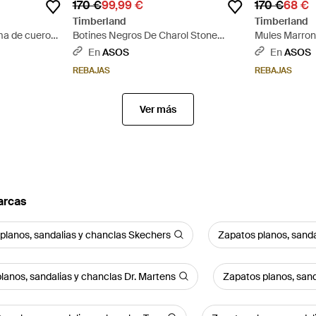
170 €
99,99 €
170 €
68 €
Timberland
Timberland
ma de cuero
Botines Negros De Charol Stone
Mules Marro
Street Nellie De - Negro
De - Marrón
En
ASOS
En
ASOS
REBAJAS
REBAJAS
Ver más
arcas
planos, sandalias y chanclas Skechers
Zapatos planos, sanda
lanos, sandalias y chanclas Dr. Martens
Zapatos planos, sanda