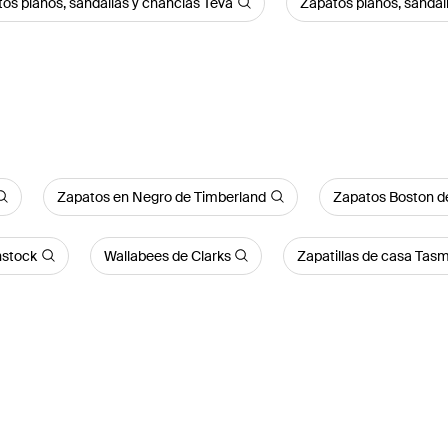
os planos, sandalias y chanclas Teva
Zapatos planos, sandal
Zapatos en Negro de Timberland
Zapatos Boston d
nstock
Wallabees de Clarks
Zapatillas de casa Tas