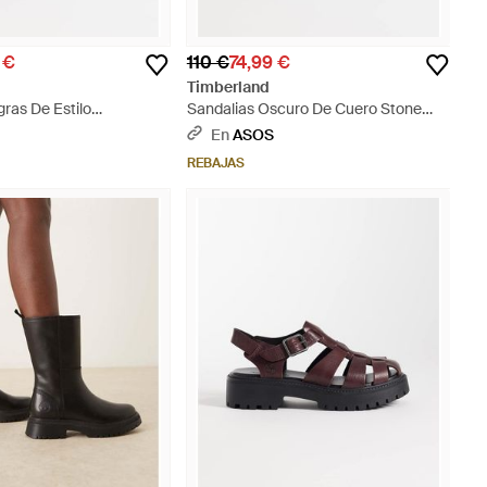
 €
110 €
74,99 €
Timberland
ras De Estilo
Sandalias Oscuro De Cuero Stone
De Cuero Stone Street
Street De - Negro
En
ASOS
REBAJAS