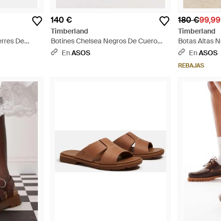
140 €
180 €
99,99
Timberland
Timberland
erres De
Botines Chelsea Negros De Cuero
Botas Altas 
Negro
Granulado Greyfield De - Negro
Cremallera C
En
ASOS
En
ASOS
REBAJAS