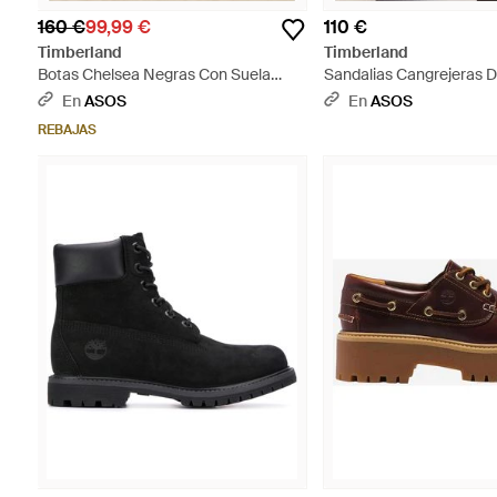
160 €
99,99 €
110 €
Timberland
Timberland
Botas Chelsea Negras Con Suela
Sandalias Cangrejeras 
Gruesa De Cuero Cambria Valley De -
Clairemont Way De -Roj
En
ASOS
En
ASOS
Azul
REBAJAS