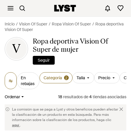
Inicio
Vision Of Super
Ropa Vision Of Super
Ropa deportiva
Vision Of Super
Ropa deportiva Vision Of
V
Super de mujer
Seguir
En
Categoría
Talla
Precio
Col
2
rebajas
Ordenar
18
resultados
de
4
tiendas asociadas
La comisión que se paga a Lyst y otros beneficios pueden afectar
la clasificación de un producto en esta búsqueda. Para más
información sobre la clasificación de los productos, haga clic
aquí
.