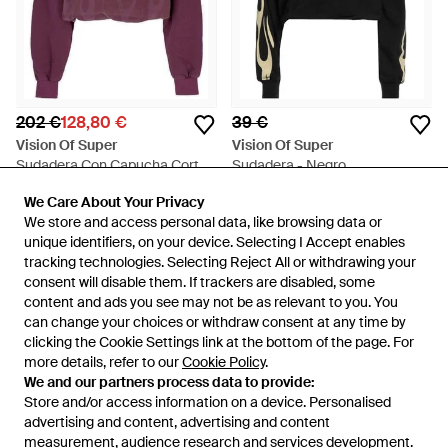
202 €
128,80 €
39 €
Vision Of Super
Vision Of Super
Sudadera Con Capucha Corta
Sudadera - Negro
Para Mujer Corrosive Flames
En
Drestige
En
YOOX
We Care About Your Privacy
We Care About Your Privacy
Sudadera Con Capucha Vino
REBAJAS
AGOTADO
We store and access personal data, like browsing data or
We store and access personal data, like browsing data or
De Uva - Morado
unique identifiers, on your device. Selecting I Accept enables
unique identifiers, on your device. Selecting I Accept enables
tracking technologies. Selecting Reject All or withdrawing your
tracking technologies. Selecting Reject All or withdrawing your
consent will disable them. If trackers are disabled, some
consent will disable them. If trackers are disabled, some
content and ads you see may not be as relevant to you. You
content and ads you see may not be as relevant to you. You
can change your choices or withdraw consent at any time by
can change your choices or withdraw consent at any time by
clicking the Cookie Settings link at the bottom of the page. For
clicking the Cookie Settings link at the bottom of the page. For
more details, refer to our
more details, refer to our
Cookie Policy
Cookie Policy
.
.
We and our partners process data to provide:
We and our partners process data to provide:
Store and/or access information on a device. Personalised
Store and/or access information on a device. Personalised
advertising and content, advertising and content
advertising and content, advertising and content
measurement, audience research and services development.
measurement, audience research and services development.