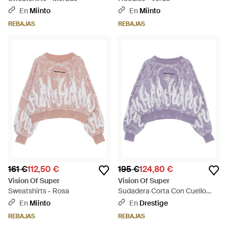
En
Miinto
En
Miinto
REBAJAS
REBAJAS
161 €
112,50 €
195 €
124,80 €
Vision Of Super
Vision Of Super
Sweatshirts - Rosa
Sudadera Corta Con Cuello
Redondo Para Mujer, Ligera,
En
Miinto
En
Drestige
Con Capucha, Spray Flames
REBAJAS
REBAJAS
Lila/Blanco - Morado