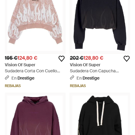
195 €
124,80 €
202 €
128,80 €
Vision Of Super
Vision Of Super
Sudadera Corta Con Cuello
Sudadera Con Capucha
Redondo Para Mujer, Sudadera
Corrosive Flames Sudadera
En
Drestige
En
Drestige
Ligera Con Capucha Y
Con Capucha Recortada
REBAJAS
REBAJAS
Estampado De Bandana, Color
Negra Para Mujer - Azul
Rosa - Rosa