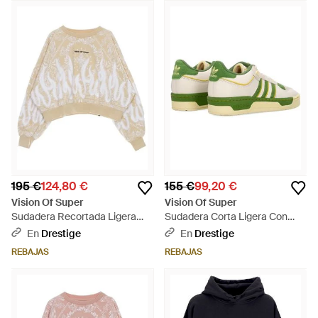
195 €
124,80 €
155 €
99,20 €
Vision Of Super
Vision Of Super
Sudadera Recortada Ligera
Sudadera Corta Ligera Con
Con Cuello Redondo Para
Capucha Para Mujer Flames
En
Drestige
En
Drestige
Mujer Con Estampado De
Crop Hoodie Verde/Blanco
REBAJAS
REBAJAS
Bandana - Blanco
Roto - Verde