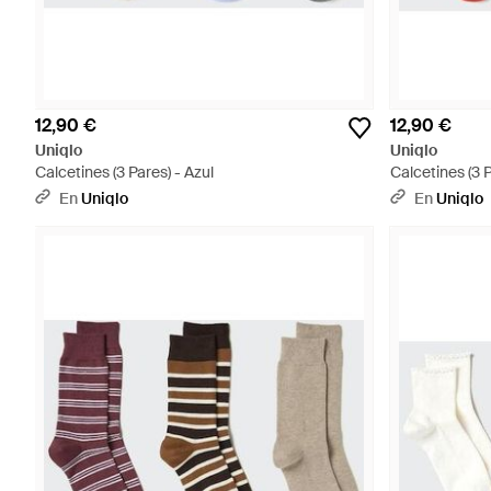
12,90 €
12,90 €
Uniqlo
Uniqlo
Calcetines (3 Pares) - Azul
Calcetines (3 P
En
Uniqlo
En
Uniqlo