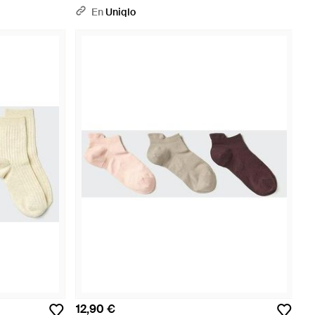
En
Uniqlo
12,90 €