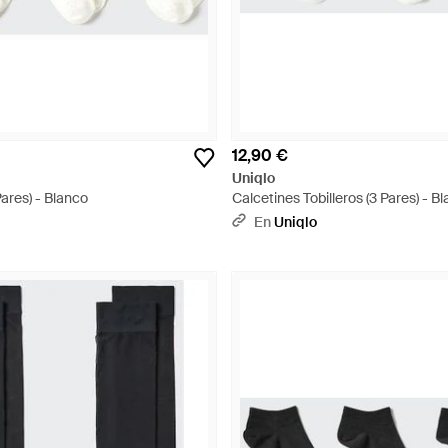
12,90 €
Uniqlo
Pares) - Blanco
Calcetines Tobilleros (3 Pares) - B
En
Uniqlo