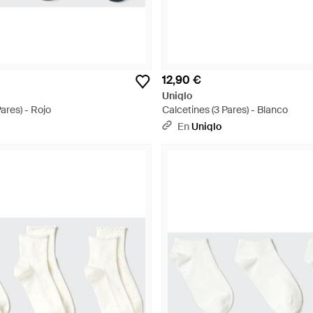
12,90 €
Uniqlo
ares) - Rojo
Calcetines (3 Pares) - Blanco
En
Uniqlo