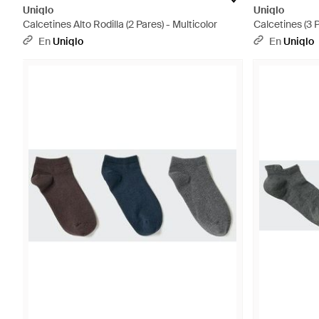
Uniqlo
Uniqlo
Calcetines Alto Rodilla (2 Pares) - Multicolor
Calcetines (3 P
En
Uniqlo
En
Uniqlo