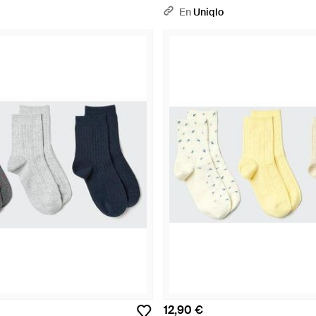
En
Uniqlo
12,90 €