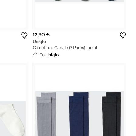
12,90 €
Uniqlo
Calcetines Canalé (3 Pares) - Azul
En
Uniqlo