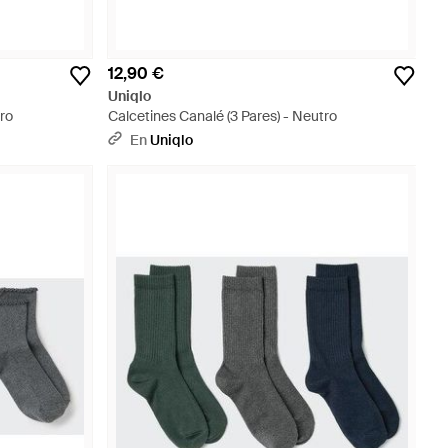
12,90 €
Uniqlo
tro
Calcetines Canalé (3 Pares) - Neutro
En
Uniqlo