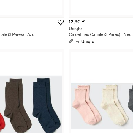
12,90 €
Uniqlo
alé (3 Pares) - Azul
Calcetines Canalé (3 Pares) - Neu
En
Uniqlo