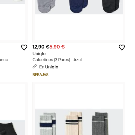
12,90 €
5,90 €
Uniqlo
lanco
Calcetines (3 Pares) - Azul
En
Uniqlo
REBAJAS