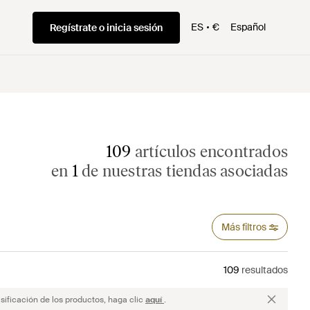
ES
€
Español
Regístrate o inicia sesión
109
artículos encontrados
en
1
de nuestras tiendas asociadas
Más filtros
109
resultados
sificación de los productos, haga clic
aquí
.