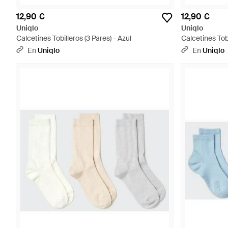
12,90 €
12,90 €
Uniqlo
Uniqlo
Calcetines Tobilleros (3 Pares) - Azul
Calcetines Tobi
En
Uniqlo
En
Uniqlo