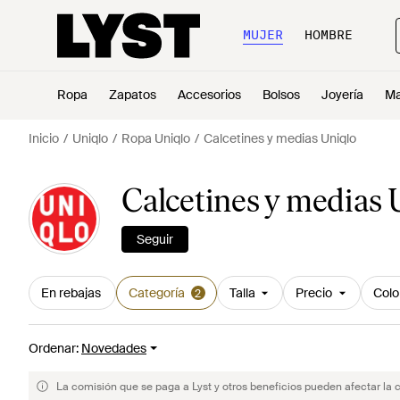
MUJER
HOMBRE
Ropa
Zapatos
Accesorios
Bolsos
Joyería
Ma
Inicio
Uniqlo
Ropa Uniqlo
Calcetines y medias Uniqlo
Calcetines y medias 
Seguir
En rebajas
Categoría
Talla
Precio
Colo
2
Ordenar
:
Novedades
La comisión que se paga a Lyst y otros beneficios pueden afectar la 