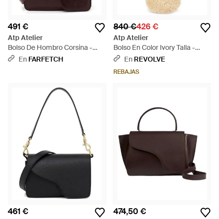
491 €
840 €
426 €
Atp Atelier
Atp Atelier
Bolso De Hombro Corsina -
Bolso En Color Ivory Talla -
Marrón
Blanco
En
FARFETCH
En
REVOLVE
REBAJAS
461 €
474,50 €