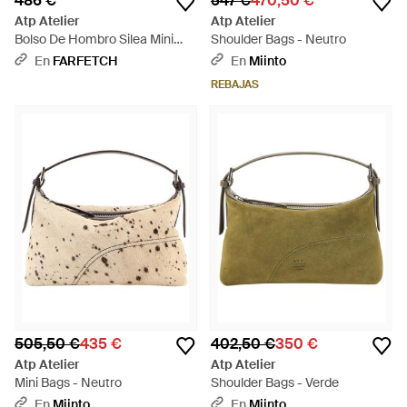
486 €
547 €
470,50 €
Atp Atelier
Atp Atelier
Bolso De Hombro Silea Mini
Shoulder Bags - Neutro
Con Paneles De Ante - Marrón
En
FARFETCH
En
Miinto
REBAJAS
505,50 €
435 €
402,50 €
350 €
Atp Atelier
Atp Atelier
Mini Bags - Neutro
Shoulder Bags - Verde
En
Miinto
En
Miinto