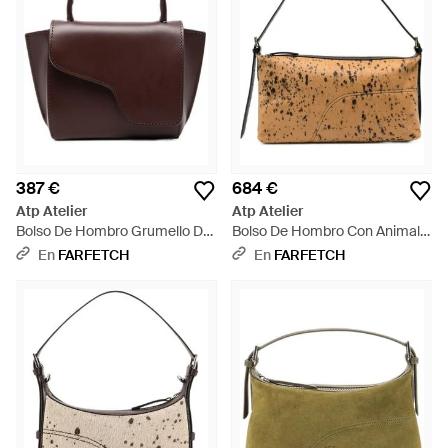
387 €
684 €
Atp Atelier
Atp Atelier
Bolso De Hombro Grumello De
Bolso De Hombro Con Animal
Piel - Marrón
Print - Marrón
En
FARFETCH
En
FARFETCH