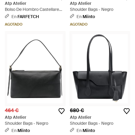
Atp Atelier
Atp Atelier
Bolso De Hombro Castellare
Shoulder Bags - Negro
Con Cremallera - Negro
En
FARFETCH
En
Miinto
AGOTADO
AGOTADO
464 €
680 €
Atp Atelier
Atp Atelier
Shoulder Bags - Negro
Shoulder Bags - Negro
En
Miinto
En
Miinto