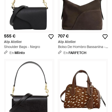
555 €
707 €
Atp Atelier
Atp Atelier
Shoulder Bags - Negro
Bolso De Hombro Bassanina -
Marrón
En
Miinto
En
FARFETCH