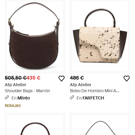
505,50 €
435 €
486 €
Atp Atelier
Atp Atelier
Shoulder Bags - Marrón
Bolso De Hombro Mini A
Paneles De Piel Y Pelo De
En
Miinto
En
FARFETCH
Becerro - Metálico
REBAJAS