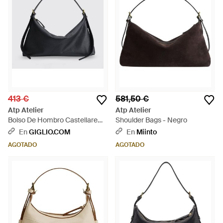
413 €
581,50 €
Atp Atelier
Atp Atelier
Bolso De Hombro Castellare
Shoulder Bags - Negro
De Piel Granulada - Negro
En
GIGLIO.COM
En
Miinto
AGOTADO
AGOTADO