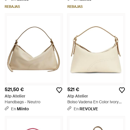
REBAJAS
REBAJAS
521,50 €
521 €
Atp Atelier
Atp Atelier
Handbags - Neutro
Bolso Vadena En Color Ivory
Talla - Blanco
En
Miinto
En
REVOLVE