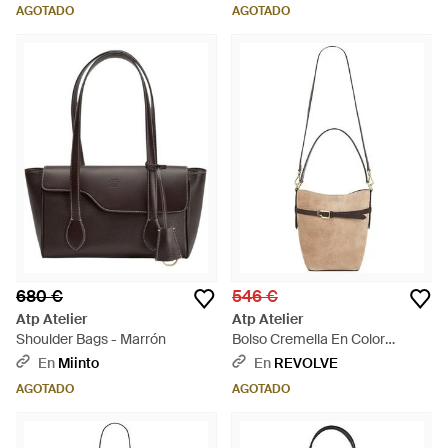
AGOTADO
AGOTADO
680 €
546 €
Atp Atelier
Atp Atelier
Shoulder Bags - Marrón
Bolso Cremella En Color
Bronce Talla - Blanco
En
Miinto
En
REVOLVE
AGOTADO
AGOTADO