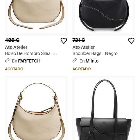
486 €
731 €
Atp Atelier
Atp Atelier
Bolso De Hombro Silea -
Shoulder Bags - Negro
Neutro
En
FARFETCH
En
Miinto
AGOTADO
AGOTADO