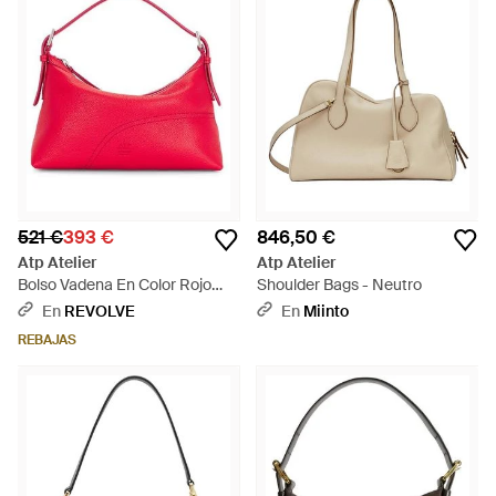
521 €
393 €
846,50 €
Atp Atelier
Atp Atelier
Bolso Vadena En Color Rojo
Shoulder Bags - Neutro
Talla - Rojo
En
REVOLVE
En
Miinto
REBAJAS