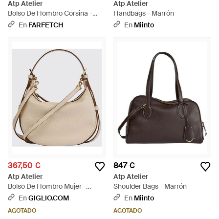
Atp Atelier
Atp Atelier
Bolso De Hombro Corsina -
Handbags - Marrón
Negro
En
FARFETCH
En
Miinto
367,50 €
847 €
Atp Atelier
Atp Atelier
Bolso De Hombro Mujer -
Shoulder Bags - Marrón
Neutro
En
GIGLIO.COM
En
Miinto
AGOTADO
AGOTADO