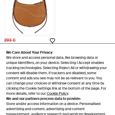
293 €
Atp Atelier
Bolso En Brandy Y Pespunte En
We Care About Your Privacy
We Care About Your Privacy
Contraste Silea En Color
En
REVOLVE
We store and access personal data, like browsing data or
We store and access personal data, like browsing data or
Marrón Talla - Marrón
unique identifiers, on your device. Selecting I Accept enables
unique identifiers, on your device. Selecting I Accept enables
AGOTADO
tracking technologies. Selecting Reject All or withdrawing your
tracking technologies. Selecting Reject All or withdrawing your
consent will disable them. If trackers are disabled, some
consent will disable them. If trackers are disabled, some
content and ads you see may not be as relevant to you. You
content and ads you see may not be as relevant to you. You
can change your choices or withdraw consent at any time by
can change your choices or withdraw consent at any time by
Mostrando 51 de 51
clicking the Cookie Settings link at the bottom of the page. For
clicking the Cookie Settings link at the bottom of the page. For
more details, refer to our
more details, refer to our
Cookie Policy
Cookie Policy
.
.
We and our partners process data to provide:
We and our partners process data to provide:
Store and/or access information on a device. Personalised
Store and/or access information on a device. Personalised
advertising and content, advertising and content
advertising and content, advertising and content
measurement, audience research and services development.
measurement, audience research and services development.