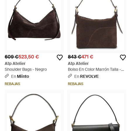
609 €
523,50 €
843 €
471 €
Atp Atelier
Atp Atelier
Shoulder Bags - Negro
Bolso En Color Marrón Talla -
Marrón
En
Miinto
En
REVOLVE
REBAJAS
REBAJAS