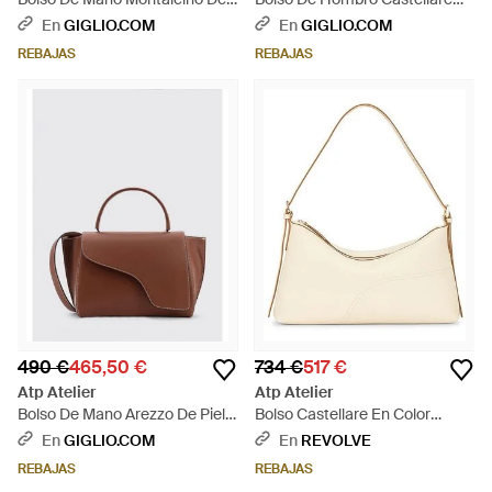
Piel - Marrón
De Ante - Negro
En
GIGLIO.COM
En
GIGLIO.COM
REBAJAS
REBAJAS
490 €
465,50 €
734 €
517 €
Atp Atelier
Atp Atelier
Bolso De Mano Arezzo De Piel -
Bolso Castellare En Color
Marrón
Crema Talla - Blanco
En
GIGLIO.COM
En
REVOLVE
REBAJAS
REBAJAS