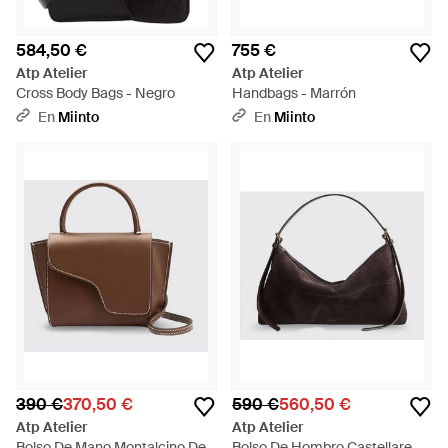
584,50 €
755 €
Atp Atelier
Atp Atelier
Cross Body Bags - Negro
Handbags - Marrón
En
Miinto
En
Miinto
390 €
370,50 €
590 €
560,50 €
Atp Atelier
Atp Atelier
Bolso De Mano Montalcino De
Bolso De Hombro Castellare