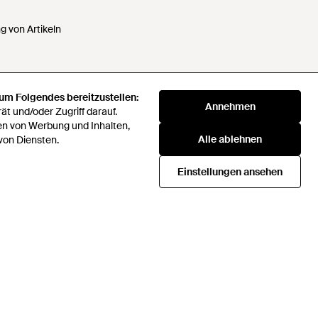
 von Artikeln
 um Folgendes bereitzustellen:
 Daten nicht verkaufen oder
Annehmen
t und/oder Zugriff darauf.
en von Werbung und Inhalten,
Alle ablehnen
von Diensten.
klaverei
72 Companies Act 2016
Einstellungen ansehen
Beschaffungsstrategie
icial rules