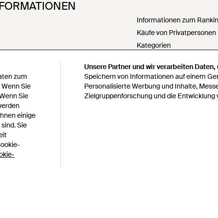
NFORMATIONEN
Informationen zum Ranking
Käufe von Privatpersonen
Kategorien
PartnerIn werden
Unsere Partner und wir verarbeiten Daten,
Meine personenbezogenen
Daten zum
Speichern von Informationen auf einem Gerä
weitergeben
. Wenn Sie
Personalisierte Werbung und Inhalte, Mess
 Wenn Sie
Zielgruppenforschung und die Entwicklung 
Erklärung zur modernen S
 werden
Erklärung zu Paragraph 1
Ihnen einige
bedingungen
Verantwortungsbewusste 
sind. Sie
s
Verhaltenskodex
eit
Cookie-
Lyst survey sweepstakes off
okie-