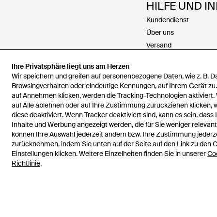
HILFE UND I
Kundendienst
Über uns
Versand
Rückgabe
Ihre Privatsphäre liegt uns am Herzen
Zahlungen
Wir speichern und greifen auf personenbezogene Daten, wie z. B. 
Rückerstattungen
Browsingverhalten oder eindeutige Kennungen, auf Ihrem Gerät zu
auf Annehmen klicken, werden die Tracking-Technologien aktiviert.
Karriere
auf Alle ablehnen oder auf Ihre Zustimmung zurückziehen klicken,
Kontakt
diese deaktiviert. Wenn Tracker deaktiviert sind, kann es sein, dass 
Allgemeine Geschäfts
Inhalte und Werbung angezeigt werden, die für Sie weniger relevant 
Datenschutz & Cookie
können Ihre Auswahl jederzeit ändern bzw. Ihre Zustimmung jederz
zurücknehmen, indem Sie unten auf der Seite auf den Link zu den 
Geistiges Eigentum
Einstellungen klicken. Weitere Einzelheiten finden Sie in unserer
Co
Richtlinie
.