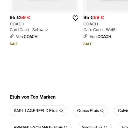
95 €
59 €
95 €
59 €
COACH
COACH
Card Case - Schwarz
Card Case - Weiß
Von
COACH
Von
COACH
SALE
SALE
Etuis von Top Marken
KARL LAGERFELD Etuis
Guess Etuis
Calvi
ARMANI EXCHANGE Etuis
Gucci Etuis
Emp