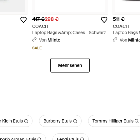
417 €
298 €
511 €
COACH
COACH
Laptop Bags &Amp; Cases - Schwarz
Laptop Bags 
Von
Miinto
Von
Miint
SALE
Mehr sehen
n Klein Etuis
Burberry Etuis
Tommy Hilfiger Etuis
orio Armani Etuis
Fendi Etuis