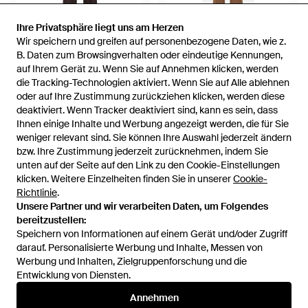
Ihre Privatsphäre liegt uns am Herzen
Ihre Privatsphäre liegt uns am Herzen
Wir speichern und greifen auf personenbezogene Daten, wie z.
Wir speichern und greifen auf personenbezogene Daten, wie z.
530 €
1.023 €
B. Daten zum Browsingverhalten oder eindeutige Kennungen,
B. Daten zum Browsingverhalten oder eindeutige Kennungen,
auf Ihrem Gerät zu. Wenn Sie auf Annehmen klicken, werden
auf Ihrem Gerät zu. Wenn Sie auf Annehmen klicken, werden
Tagliatore
Tagliatore
die Tracking-Technologien aktiviert. Wenn Sie auf Alle ablehnen
die Tracking-Technologien aktiviert. Wenn Sie auf Alle ablehnen
Doppelreihiger T-Parigi Anzug -
Zweiteiliger Anzug Aus Parigi-
oder auf Ihre Zustimmung zurückziehen klicken, werden diese
oder auf Ihre Zustimmung zurückziehen klicken, werden diese
Braun
Leinen, Brauner Nadelstreifen -
Von
FARFETCH
Von
Balardi
deaktiviert. Wenn Tracker deaktiviert sind, kann es sein, dass
deaktiviert. Wenn Tracker deaktiviert sind, kann es sein, dass
Braun
AUSVERKAUFT
AUSVERKAUFT
Ihnen einige Inhalte und Werbung angezeigt werden, die für Sie
Ihnen einige Inhalte und Werbung angezeigt werden, die für Sie
weniger relevant sind. Sie können Ihre Auswahl jederzeit ändern
weniger relevant sind. Sie können Ihre Auswahl jederzeit ändern
bzw. Ihre Zustimmung jederzeit zurücknehmen, indem Sie
bzw. Ihre Zustimmung jederzeit zurücknehmen, indem Sie
unten auf der Seite auf den Link zu den Cookie-Einstellungen
unten auf der Seite auf den Link zu den Cookie-Einstellungen
klicken. Weitere Einzelheiten finden Sie in unserer
klicken. Weitere Einzelheiten finden Sie in unserer
Cookie-
Cookie-
Richtlinie
Richtlinie
.
.
Unsere Partner und wir verarbeiten Daten, um Folgendes
Unsere Partner und wir verarbeiten Daten, um Folgendes
bereitzustellen:
bereitzustellen:
Speichern von Informationen auf einem Gerät und/oder Zugriff
Speichern von Informationen auf einem Gerät und/oder Zugriff
darauf. Personalisierte Werbung und Inhalte, Messen von
darauf. Personalisierte Werbung und Inhalte, Messen von
Werbung und Inhalten, Zielgruppenforschung und die
Werbung und Inhalten, Zielgruppenforschung und die
Entwicklung von Diensten.
Entwicklung von Diensten.
International
Annehmen
Annehmen