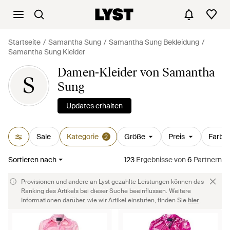
Startseite
Samantha Sung
Samantha Sung Bekleidung
Samantha Sung Kleider
Damen-Kleider von Samantha
S
Sung
Updates erhalten
Sale
Kategorie
Größe
Preis
Farbe
2
Sortieren nach
123
Ergebnisse
von
6
Partnern
Provisionen und andere an Lyst gezahlte Leistungen können das
Ranking des Artikels bei dieser Suche beeinflussen. Weitere
Informationen darüber, wie wir Artikel einstufen, finden Sie
hier
.