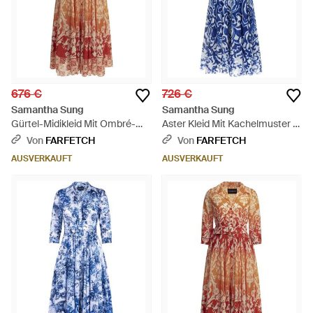
676 €
726 €
Samantha Sung
Samantha Sung
Gürtel-Midikleid Mit Ombré-
Aster Kleid Mit Kachelmuster -
Effekt - Weiß
Blau
Von
FARFETCH
Von
FARFETCH
AUSVERKAUFT
AUSVERKAUFT