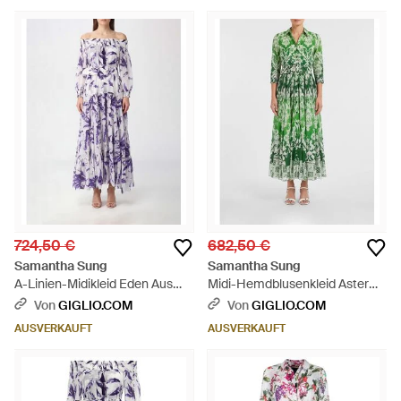
724,50 €
682,50 €
Samantha Sung
Samantha Sung
A-Linien-Midikleid Eden Aus
Midi-Hemdblusenkleid Aster
Baumwolle Mit Blumendruck -
Aus Baumwolle Mit Ethno-Print
Von
GIGLIO.COM
Von
GIGLIO.COM
Lila
- Grün
AUSVERKAUFT
AUSVERKAUFT