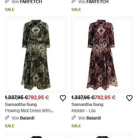
- Braun
Von
FARFETCH
Von
FARFETCH
SALE
SALE
1.337,95 €
782,95 €
1.337,95 €
782,95 €
Samantha Sung
Samantha Sung
Flowing Midi Dress With
Kleider - Lila
Geometric Pattern - Grün
Von
Balardi
Von
Balardi
SALE
SALE