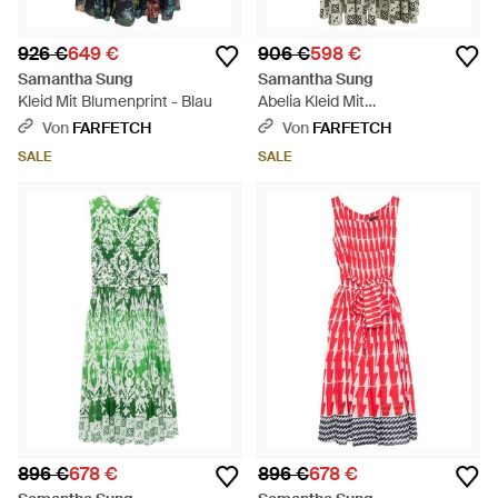
926 €
649 €
906 €
598 €
Samantha Sung
Samantha Sung
Kleid Mit Blumenprint - Blau
Abelia Kleid Mit
Durchgehendem Print - Weiß
Von
FARFETCH
Von
FARFETCH
SALE
SALE
896 €
678 €
896 €
678 €