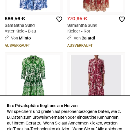
686,56 €
770,95 €
Samantha Sung
Samantha Sung
Aster Kleid - Blau
Kleider - Rot
Von
Miinto
Von
Balardi
AUSVERKAUFT
AUSVERKAUFT
Ihre Privatsphäre liegt uns am Herzen
Ihre Privatsphäre liegt uns am Herzen
Wir speichern und greifen auf personenbezogene Daten, wie z.
Wir speichern und greifen auf personenbezogene Daten, wie z.
B. Daten zum Browsingverhalten oder eindeutige Kennungen,
B. Daten zum Browsingverhalten oder eindeutige Kennungen,
auf Ihrem Gerät zu. Wenn Sie auf Annehmen klicken, werden
auf Ihrem Gerät zu. Wenn Sie auf Annehmen klicken, werden
767,50 €
724,50 €
die Tracking-Technologien aktiviert. Wenn Sie auf Alle ablehnen
die Tracking-Technologien aktiviert. Wenn Sie auf Alle ablehnen