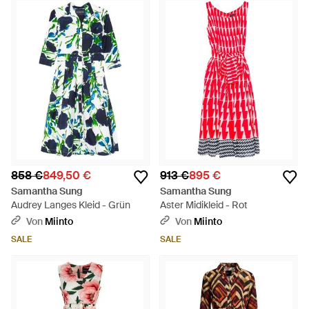
oder ein anderes Modell, in dieser Auswahl finden Sie ein Kleid
für jeden Anlass.
858 €
849,50 €
913 €
895 €
Samantha Sung
Samantha Sung
Audrey Langes Kleid - Grün
Aster Midikleid - Rot
Von
Miinto
Von
Miinto
SALE
SALE