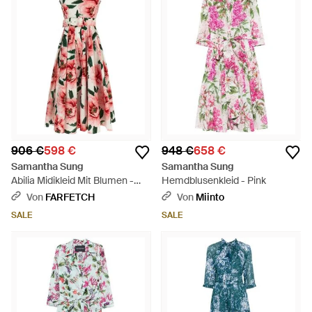
906 €
598 €
948 €
658 €
Samantha Sung
Samantha Sung
Abilia Midikleid Mit Blumen -
Hemdblusenkleid - Pink
Weiß
Von
FARFETCH
Von
Miinto
SALE
SALE