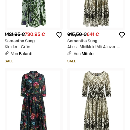
1.121,95 €
730,95 €
915,50 €
641 €
Samantha Sung
Samantha Sung
Kleider - Grün
Abelia Midikleid Mit Allover-
Print - Grün
Von
Balardi
Von
Miinto
SALE
SALE