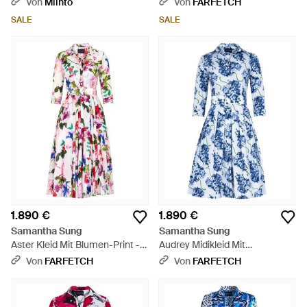
Von
Miinto
Von
FARFETCH
SALE
SALE
1.890 €
1.890 €
Samantha Sung
Samantha Sung
Aster Kleid Mit Blumen-Print -
Audrey Midikleid Mit
Weiß
Blumenprint - Blau
Von
FARFETCH
Von
FARFETCH