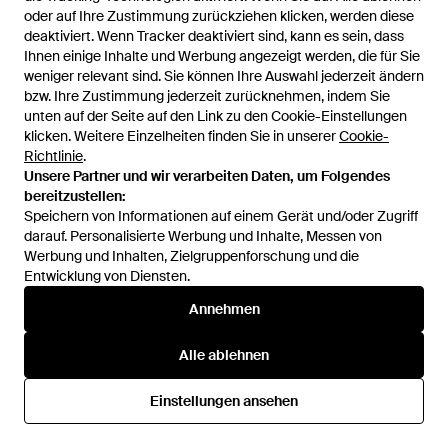
oder auf Ihre Zustimmung zurückziehen klicken, werden diese
oder auf Ihre Zustimmung zurückziehen klicken, werden diese
Samantha Sung
Samantha Sung
deaktiviert. Wenn Tracker deaktiviert sind, kann es sein, dass
deaktiviert. Wenn Tracker deaktiviert sind, kann es sein, dass
Aster Midi Kleid - Grün
A-Linien-Midikleid Eden Aus
Ihnen einige Inhalte und Werbung angezeigt werden, die für Sie
Ihnen einige Inhalte und Werbung angezeigt werden, die für Sie
Baumwolle Mit Blumendruck -
Von
Miinto
Von
GIGLIO.COM
weniger relevant sind. Sie können Ihre Auswahl jederzeit ändern
weniger relevant sind. Sie können Ihre Auswahl jederzeit ändern
Rot
AUSVERKAUFT
AUSVERKAUFT
bzw. Ihre Zustimmung jederzeit zurücknehmen, indem Sie
bzw. Ihre Zustimmung jederzeit zurücknehmen, indem Sie
unten auf der Seite auf den Link zu den Cookie-Einstellungen
unten auf der Seite auf den Link zu den Cookie-Einstellungen
klicken. Weitere Einzelheiten finden Sie in unserer
klicken. Weitere Einzelheiten finden Sie in unserer
Cookie-
Cookie-
Richtlinie
Richtlinie
.
.
Unsere Partner und wir verarbeiten Daten, um Folgendes
Unsere Partner und wir verarbeiten Daten, um Folgendes
bereitzustellen:
bereitzustellen:
Speichern von Informationen auf einem Gerät und/oder Zugriff
Speichern von Informationen auf einem Gerät und/oder Zugriff
darauf. Personalisierte Werbung und Inhalte, Messen von
darauf. Personalisierte Werbung und Inhalte, Messen von
Werbung und Inhalten, Zielgruppenforschung und die
Werbung und Inhalten, Zielgruppenforschung und die
Entwicklung von Diensten.
Entwicklung von Diensten.
Annehmen
Annehmen
Alle ablehnen
Alle ablehnen
724,50 €
644 €
Samantha Sung
Samantha Sung
Einstellungen ansehen
Einstellungen ansehen
A-Linien-Midikleid Eden Aus
A-Linien-Midikleid Aus
Baumwolle Mit Blumendruck -
Baumwolle Mit Liberty-
Von
GIGLIO.COM
Von
GIGLIO.COM