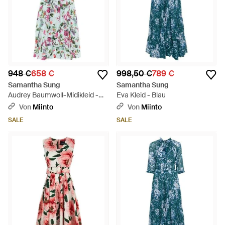
948 €
658 €
998,50 €
789 €
Samantha Sung
Samantha Sung
Audrey Baumwoll-Midikleid -
Eva Kleid - Blau
Blau
Von
Miinto
Von
Miinto
SALE
SALE