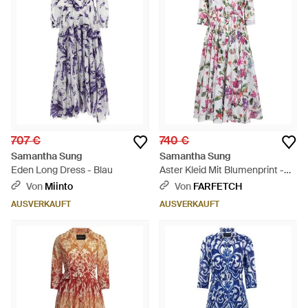
707 €
740 €
Samantha Sung
Samantha Sung
Eden Long Dress - Blau
Aster Kleid Mit Blumenprint -
Weiß
Von
Miinto
Von
FARFETCH
AUSVERKAUFT
AUSVERKAUFT