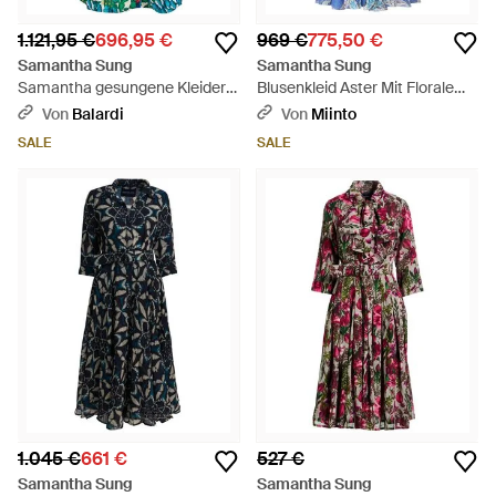
1.121,95 €
696,95 €
969 €
775,50 €
Samantha Sung
Samantha Sung
Samantha gesungene Kleider -
Blusenkleid Aster Mit Floralem
Blau
Muster - Blau
Von
Balardi
Von
Miinto
SALE
SALE
1.045 €
661 €
527 €
Samantha Sung
Samantha Sung