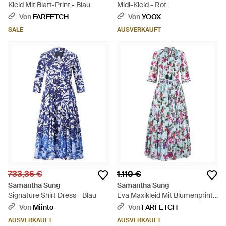
Kleid Mit Blatt-Print - Blau
Midi-Kleid - Rot
Von
FARFETCH
Von
YOOX
SALE
AUSVERKAUFT
733,36 €
1.110 €
Samantha Sung
Samantha Sung
Signature Shirt Dress - Blau
Eva Maxikleid Mit Blumenprint -
Weiß
Von
Miinto
Von
FARFETCH
AUSVERKAUFT
AUSVERKAUFT