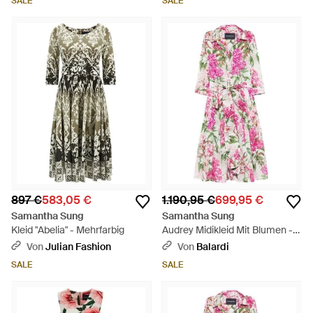
SALE
SALE
897 €
583,05 €
1.190,95 €
699,95 €
Samantha Sung
Samantha Sung
Kleid "Abelia" - Mehrfarbig
Audrey Midikleid Mit Blumen -
Weiß
Von
Julian Fashion
Von
Balardi
SALE
SALE