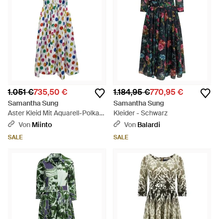
1.051 €
735,50 €
1.184,95 €
770,95 €
Samantha Sung
Samantha Sung
Aster Kleid Mit Aquarell-Polka-
Kleider - Schwarz
Dots - Blau
Von
Miinto
Von
Balardi
SALE
SALE