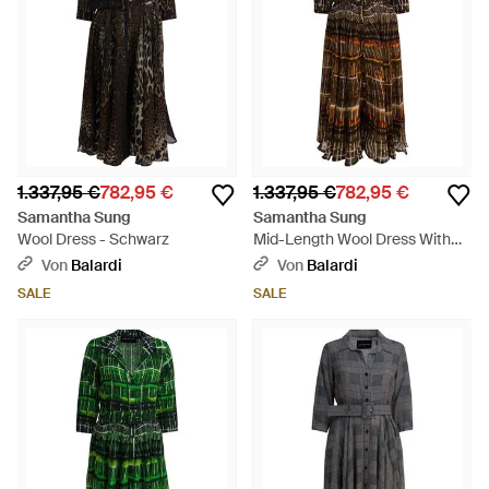
1.337,95 €
782,95 €
1.337,95 €
782,95 €
Samantha Sung
Samantha Sung
Wool Dress - Schwarz
Mid-Length Wool Dress With
Button-Down Front - Braun
Von
Balardi
Von
Balardi
SALE
SALE