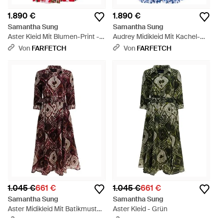
1.890 €
1.890 €
Samantha Sung
Samantha Sung
Aster Kleid Mit Blumen-Print -
Audrey Midikleid Mit Kachel-
Rot
Print - Blau
Von
FARFETCH
Von
FARFETCH
1.045 €
661 €
1.045 €
661 €
Samantha Sung
Samantha Sung
Aster Midikleid Mit Batikmuster
Aster Kleid - Grün