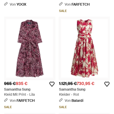
Print - Rot
Von
YOOX
Von
FARFETCH
SALE
965 €
935 €
1.121,95 €
730,95 €
Samantha Sung
Samantha Sung
Kleid Mit Print - Lila
Kleider - Rot
Von
FARFETCH
Von
Balardi
SALE
SALE