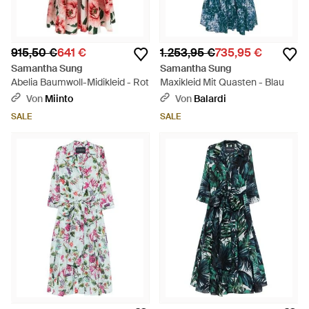
915,50 €
641 €
1.253,95 €
735,95 €
Samantha Sung
Samantha Sung
Abelia Baumwoll-Midikleid - Rot
Maxikleid Mit Quasten - Blau
Von
Miinto
Von
Balardi
SALE
SALE