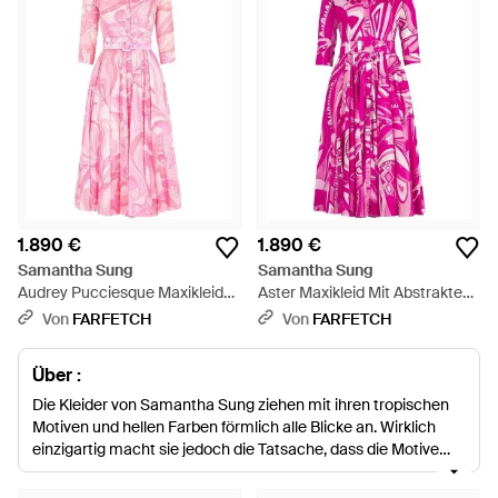
1.890 €
1.890 €
Samantha Sung
Samantha Sung
Audrey Pucciesque Maxikleid
Aster Maxikleid Mit Abstraktem
Mit Grafischem Print - Pink
Print - Pink
Von
FARFETCH
Von
FARFETCH
Über :
Die Kleider von Samantha Sung ziehen mit ihren tropischen
Motiven und hellen Farben förmlich alle Blicke an. Wirklich
einzigartig macht sie jedoch die Tatsache, dass die Motive
von Hand auf die Kleidungsstücke gezeichnet werden – wie
bei einem Meisterwerk der Kunst. Ob Fit and Flare, Etui, Maxi