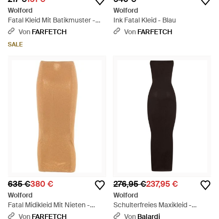
Wolford
Wolford
Fatal Kleid Mit Batikmuster -
Ink Fatal Kleid - Blau
Schwarz
Von
FARFETCH
Von
FARFETCH
SALE
635 €
380 €
276,95 €
237,95 €
Wolford
Wolford
Fatal Midikleid Mit Nieten -
Schulterfreies Maxikleid -
Braun
Braun
Von
FARFETCH
Von
Balardi