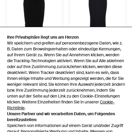
Ihre Privatsphäre liegt uns am Herzen
Ihre Privatsphäre liegt uns am Herzen
Wir speichern und greifen auf personenbezogene Daten, wie z.
Wir speichern und greifen auf personenbezogene Daten, wie z.
296 €
126 €
215 €
184,50 €
B. Daten zum Browsingverhalten oder eindeutige Kennungen,
B. Daten zum Browsingverhalten oder eindeutige Kennungen,
auf Ihrem Gerät zu. Wenn Sie auf Annehmen klicken, werden
auf Ihrem Gerät zu. Wenn Sie auf Annehmen klicken, werden
Wolford
Wolford
die Tracking-Technologien aktiviert. Wenn Sie auf Alle ablehnen
die Tracking-Technologien aktiviert. Wenn Sie auf Alle ablehnen
Fatal Jerseykleid - Schwarz
Fatal schwarzes kleid
oder auf Ihre Zustimmung zurückziehen klicken, werden diese
oder auf Ihre Zustimmung zurückziehen klicken, werden diese
Von
FARFETCH
Von
Miinto
deaktiviert. Wenn Tracker deaktiviert sind, kann es sein, dass
deaktiviert. Wenn Tracker deaktiviert sind, kann es sein, dass
SALE
SALE
Ihnen einige Inhalte und Werbung angezeigt werden, die für Sie
Ihnen einige Inhalte und Werbung angezeigt werden, die für Sie
weniger relevant sind. Sie können Ihre Auswahl jederzeit ändern
weniger relevant sind. Sie können Ihre Auswahl jederzeit ändern
bzw. Ihre Zustimmung jederzeit zurücknehmen, indem Sie
bzw. Ihre Zustimmung jederzeit zurücknehmen, indem Sie
unten auf der Seite auf den Link zu den Cookie-Einstellungen
unten auf der Seite auf den Link zu den Cookie-Einstellungen
klicken. Weitere Einzelheiten finden Sie in unserer
klicken. Weitere Einzelheiten finden Sie in unserer
Cookie-
Cookie-
Richtlinie
Richtlinie
.
.
Unsere Partner und wir verarbeiten Daten, um Folgendes
Unsere Partner und wir verarbeiten Daten, um Folgendes
bereitzustellen:
bereitzustellen:
Speichern von Informationen auf einem Gerät und/oder Zugriff
Speichern von Informationen auf einem Gerät und/oder Zugriff
darauf. Personalisierte Werbung und Inhalte, Messen von
darauf. Personalisierte Werbung und Inhalte, Messen von