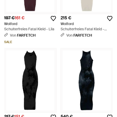
197 €
161 €
215 €
Wolford
Wolford
Schulterfreies Fatal Kleid - Lila
Schulterfreies Fatal Kleid -
Weiß
Von
FARFETCH
Von
FARFETCH
SALE
217 €
151 €
540 €