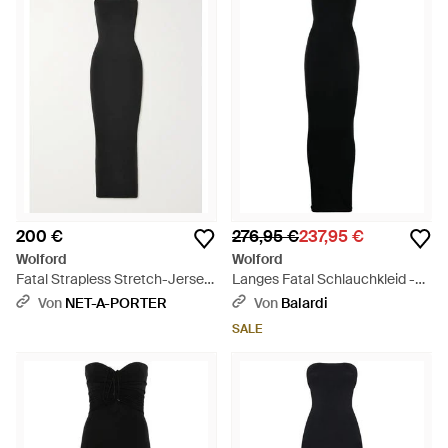
200 €
276,95 €
237,95 €
Wolford
Wolford
Fatal Strapless Stretch-Jersey
Langes Fatal Schlauchkleid -
Maxi Dress - Schwarz
Schwarz
Von
NET-A-PORTER
Von
Balardi
SALE