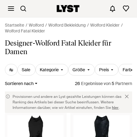
Startseite
Wolford
Wolford Bekleidung
Wolford Kleider
Wolford Fatal Kleider
Designer-Wolford Fatal Kleider für
Damen
Sale
Kategorie
Größe
Preis
Farbe
Sortieren nach
26
Ergebnisse
von
5
Partnern
Provisionen und andere an Lyst gezahlte Leistungen können das
Ranking des Artikels bei dieser Suche beeinflussen. Weitere
Informationen darüber, wie wir Artikel einstufen, finden Sie
hier
.