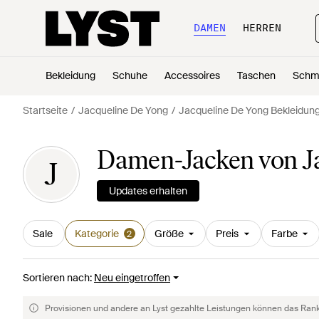
DAMEN
HERREN
Bekleidung
Schuhe
Accessoires
Taschen
Schm
Startseite
Jacqueline De Yong
Jacqueline De Yong Bekleidun
Damen-Jacken von Ja
J
Updates erhalten
Sale
Kategorie
Größe
Preis
Farbe
2
Sortieren nach
:
Neu eingetroffen
Provisionen und andere an Lyst gezahlte Leistungen können das Rankin