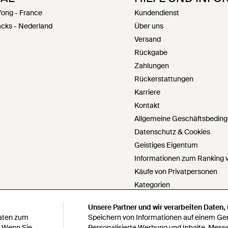
Yong - France
Kundendienst
cks - Nederland
Über uns
Versand
Rückgabe
Zahlungen
Rückerstattungen
Karriere
Kontakt
Allgemeine Geschäftsbedin
Datenschutz & Cookies
Geistiges Eigentum
Informationen zum Ranking v
Käufe von Privatpersonen
Kategorien
PartnerIn werden
Unsere Partner und wir verarbeiten Daten,
Unsere Partner und wir verarbeiten Daten,
Cookie Einstellungen
Daten zum
Daten zum
Speichern von Informationen auf einem Gerä
Speichern von Informationen auf einem Gerä
Meine personenbezogenen Da
. Wenn Sie
. Wenn Sie
Personalisierte Werbung und Inhalte, Mess
Personalisierte Werbung und Inhalte, Mess