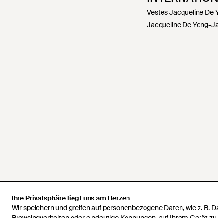
Vestes Jacqueline De 
Jacqueline De Yong-Ja
Ihre Privatsphäre liegt uns am Herzen
Ihre Privatsphäre liegt uns am Herzen
Wir speichern und greifen auf personenbezogene Daten, wie z. B. 
Wir speichern und greifen auf personenbezogene Daten, wie z. B. 
Browsingverhalten oder eindeutige Kennungen, auf Ihrem Gerät zu
Browsingverhalten oder eindeutige Kennungen, auf Ihrem Gerät zu