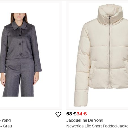
68 €
34 €
e Yong
Jacqueline De Yong
- Grau
Newerica Life Short Padded Jacke