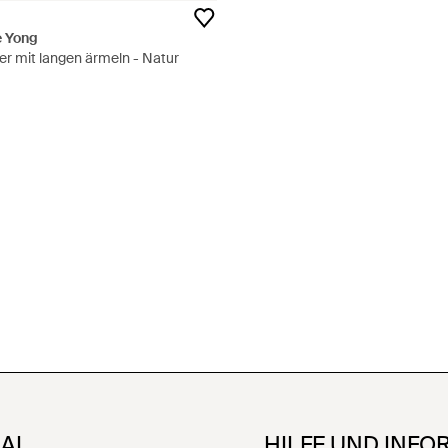
e Yong
er mit langen ärmeln - Natur
NAL
HILFE UND INFO