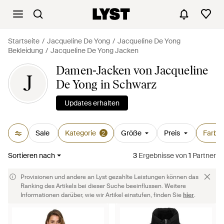
Startseite
Jacqueline De Yong
Jacqueline De Yong
Bekleidung
Jacqueline De Yong Jacken
Damen-Jacken von Jacqueline
J
De Yong in Schwarz
Updates erhalten
Sale
Kategorie
Größe
Preis
Farbe
2
Sortieren nach
3
Ergebnisse
von
1
Partner
Provisionen und andere an Lyst gezahlte Leistungen können das
Ranking des Artikels bei dieser Suche beeinflussen. Weitere
Informationen darüber, wie wir Artikel einstufen, finden Sie
hier
.