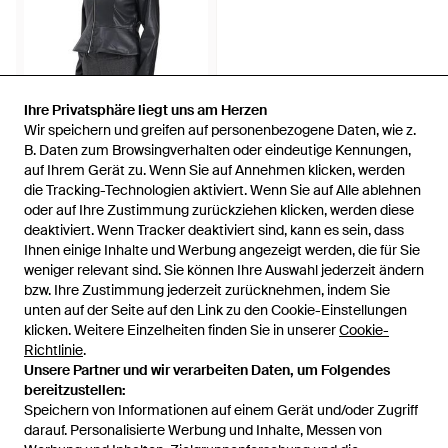
Ihre Privatsphäre liegt uns am Herzen
Ihre Privatsphäre liegt uns am Herzen
Wir speichern und greifen auf personenbezogene Daten, wie z.
Wir speichern und greifen auf personenbezogene Daten, wie z.
75,50 €
70,50 €
B. Daten zum Browsingverhalten oder eindeutige Kennungen,
B. Daten zum Browsingverhalten oder eindeutige Kennungen,
auf Ihrem Gerät zu. Wenn Sie auf Annehmen klicken, werden
auf Ihrem Gerät zu. Wenn Sie auf Annehmen klicken, werden
Jacqueline De Yong
die Tracking-Technologien aktiviert. Wenn Sie auf Alle ablehnen
die Tracking-Technologien aktiviert. Wenn Sie auf Alle ablehnen
Kurze Jacke Aus Kunstleder -
oder auf Ihre Zustimmung zurückziehen klicken, werden diese
oder auf Ihre Zustimmung zurückziehen klicken, werden diese
Schwarz
Von
Miinto
deaktiviert. Wenn Tracker deaktiviert sind, kann es sein, dass
deaktiviert. Wenn Tracker deaktiviert sind, kann es sein, dass
SALE
Ihnen einige Inhalte und Werbung angezeigt werden, die für Sie
Ihnen einige Inhalte und Werbung angezeigt werden, die für Sie
weniger relevant sind. Sie können Ihre Auswahl jederzeit ändern
weniger relevant sind. Sie können Ihre Auswahl jederzeit ändern
bzw. Ihre Zustimmung jederzeit zurücknehmen, indem Sie
bzw. Ihre Zustimmung jederzeit zurücknehmen, indem Sie
unten auf der Seite auf den Link zu den Cookie-Einstellungen
unten auf der Seite auf den Link zu den Cookie-Einstellungen
klicken. Weitere Einzelheiten finden Sie in unserer
klicken. Weitere Einzelheiten finden Sie in unserer
Cookie-
Cookie-
Richtlinie
Richtlinie
.
.
Unsere Partner und wir verarbeiten Daten, um Folgendes
Unsere Partner und wir verarbeiten Daten, um Folgendes
bereitzustellen:
bereitzustellen:
Speichern von Informationen auf einem Gerät und/oder Zugriff
Speichern von Informationen auf einem Gerät und/oder Zugriff
darauf. Personalisierte Werbung und Inhalte, Messen von
darauf. Personalisierte Werbung und Inhalte, Messen von