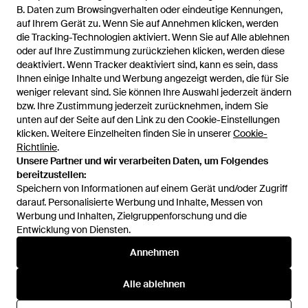
123,59 €
56,64 €
B. Daten zum Browsingverhalten oder eindeutige Kennungen,
B. Daten zum Browsingverhalten oder eindeutige Kennungen,
auf Ihrem Gerät zu. Wenn Sie auf Annehmen klicken, werden
auf Ihrem Gerät zu. Wenn Sie auf Annehmen klicken, werden
Suns
Suns
die Tracking-Technologien aktiviert. Wenn Sie auf Alle ablehnen
die Tracking-Technologien aktiviert. Wenn Sie auf Alle ablehnen
Crepe Polo - Blau
Federico tag polo shirt - Blau
oder auf Ihre Zustimmung zurückziehen klicken, werden diese
oder auf Ihre Zustimmung zurückziehen klicken, werden diese
Von
Miinto
Von
Miinto
deaktiviert. Wenn Tracker deaktiviert sind, kann es sein, dass
deaktiviert. Wenn Tracker deaktiviert sind, kann es sein, dass
AUSVERKAUFT
AUSVERKAUFT
Ihnen einige Inhalte und Werbung angezeigt werden, die für Sie
Ihnen einige Inhalte und Werbung angezeigt werden, die für Sie
weniger relevant sind. Sie können Ihre Auswahl jederzeit ändern
weniger relevant sind. Sie können Ihre Auswahl jederzeit ändern
bzw. Ihre Zustimmung jederzeit zurücknehmen, indem Sie
bzw. Ihre Zustimmung jederzeit zurücknehmen, indem Sie
unten auf der Seite auf den Link zu den Cookie-Einstellungen
unten auf der Seite auf den Link zu den Cookie-Einstellungen
klicken. Weitere Einzelheiten finden Sie in unserer
klicken. Weitere Einzelheiten finden Sie in unserer
Cookie-
Cookie-
Richtlinie
Richtlinie
.
.
Unsere Partner und wir verarbeiten Daten, um Folgendes
Unsere Partner und wir verarbeiten Daten, um Folgendes
bereitzustellen:
bereitzustellen:
Speichern von Informationen auf einem Gerät und/oder Zugriff
Speichern von Informationen auf einem Gerät und/oder Zugriff
darauf. Personalisierte Werbung und Inhalte, Messen von
darauf. Personalisierte Werbung und Inhalte, Messen von
Werbung und Inhalten, Zielgruppenforschung und die
Werbung und Inhalten, Zielgruppenforschung und die
Entwicklung von Diensten.
Entwicklung von Diensten.
International
Annehmen
Annehmen
Alle ablehnen
Alle ablehnen
Hilfe und Informationen