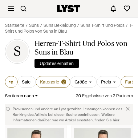
Startseite
Suns
Suns Bekleidung
Suns T-Shirt und Polos
T-
Shirt und Polos von Suns in Blau
Herren-T-Shirt Und Polos von
S
Suns in Blau
Updates erhalten
Sale
Kategorie
Größe
Preis
Farbe
2
Sortieren nach
20
Ergebnisse
von
2
Partnern
Provisionen und andere an Lyst gezahlte Leistungen können das
Ranking des Artikels bei dieser Suche beeinflussen. Weitere
Informationen darüber, wie wir Artikel einstufen, finden Sie
hier
.