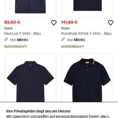
83,50 €
141,83 €
Suns
Suns
Paul Lux T-Shirt - Blau
Rundhals-Strick-T-Shirt - Blau
Von
Miinto
Von
Miinto
AUSVERKAUFT
AUSVERKAUFT
Ihre Privatsphäre liegt uns am Herzen
Ihre Privatsphäre liegt uns am Herzen
Wir speichern und greifen auf personenbezogene Daten, wie z.
Wir speichern und greifen auf personenbezogene Daten, wie z.