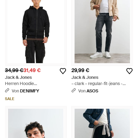
34,99 €
31,49 €
29,99 €
Jack & Jones
Jack & Jones
Herren Hoodie
– clark – regular-fit-jeans -
Kapuzenpullover Jjebradley
Schwarz
Von
DENIMFY
Von
ASOS
Sweat Zip Hood - Schwarz
SALE