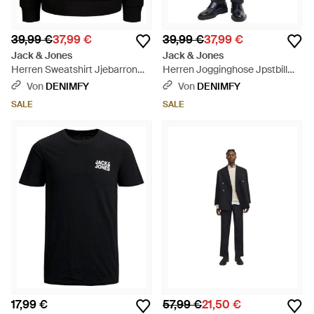
39,99 €
37,99 €
39,99 €
37,99 €
Jack & Jones
Jack & Jones
Herren Sweatshirt Jjebarron
Herren Jogginghose Jpstbill
Sweat Crew Neck - Schwarz
Barron Sweat Pants - Schwarz
Von
DENIMFY
Von
DENIMFY
SALE
SALE
17,99 €
57,99 €
21,50 €