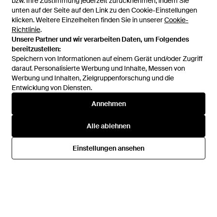
bzw. Ihre Zustimmung jederzeit zurücknehmen, indem Sie
bzw. Ihre Zustimmung jederzeit zurücknehmen, indem Sie
unten auf der Seite auf den Link zu den Cookie-Einstellungen
unten auf der Seite auf den Link zu den Cookie-Einstellungen
klicken. Weitere Einzelheiten finden Sie in unserer
klicken. Weitere Einzelheiten finden Sie in unserer
Cookie-
Cookie-
Richtlinie
Richtlinie
.
.
Unsere Partner und wir verarbeiten Daten, um Folgendes
Unsere Partner und wir verarbeiten Daten, um Folgendes
bereitzustellen:
bereitzustellen:
Speichern von Informationen auf einem Gerät und/oder Zugriff
Speichern von Informationen auf einem Gerät und/oder Zugriff
darauf. Personalisierte Werbung und Inhalte, Messen von
darauf. Personalisierte Werbung und Inhalte, Messen von
Werbung und Inhalten, Zielgruppenforschung und die
Werbung und Inhalten, Zielgruppenforschung und die
Entwicklung von Diensten.
Entwicklung von Diensten.
68,99 €
59,50 €
46,99 €
35,25 €
Annehmen
Annehmen
Jack & Jones
Jack & Jones
Jack And Jones - Schwarz
Jack And Jones - Schwarz
Alle ablehnen
Alle ablehnen
Von
Dress-For-Less
Von
Dress-For-Less
SALE
Einstellungen ansehen
Einstellungen ansehen
SALE