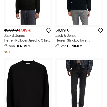
49,99 €
47,49 €
59,99 €
Jack & Jones
Jack & Jones
Herren Pullover Jjesoho Ollie
Herren Strickpullover
Knit Half Zip - Schwarz
Jprblamilano Stitch Knit Half
Von
DENIMFY
Von
DENIMFY
Zip - Schwarz
SALE