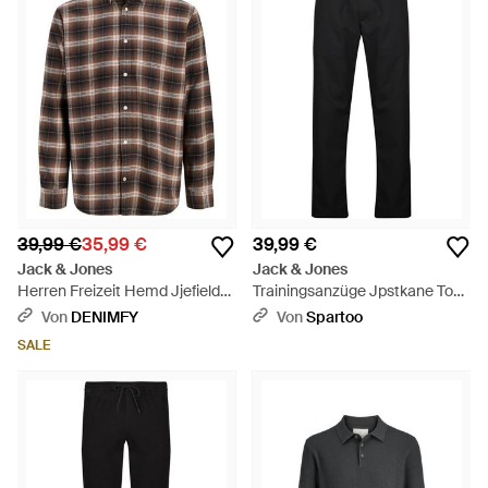
39,99 €
35,99 €
39,99 €
Jack & Jones
Jack & Jones
Herren Freizeit Hemd Jjefield
Trainingsanzüge Jpstkane Toby
Check Shirt Regular Fit -
Jogger - Schwarz
Von
DENIMFY
Von
Spartoo
Schwarz
SALE