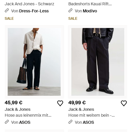
Jack And Jones - Schwarz
Badeshorts Kauai Rift
12291509 Regular Fit -
Von
Dress-For-Less
Von
Modivo
Schwarz
SALE
SALE
45,99 €
49,99 €
Jack & Jones
Jack & Jones
Hose aus leinenmix mit
Hose mit weitem bein -
tunnelzug - Schwarz
Schwarz
Von
ASOS
Von
ASOS