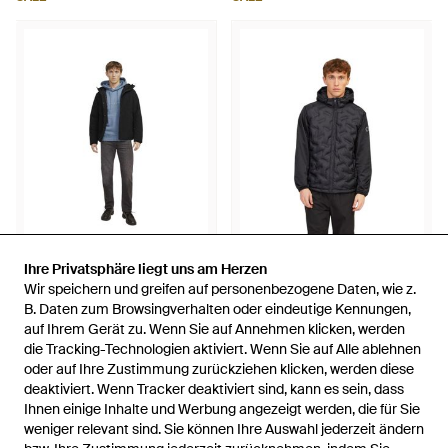
Ihre Privatsphäre liegt uns am Herzen
Ihre Privatsphäre liegt uns am Herzen
105,99 €
57,75 €
105,99 €
57,25 €
Wir speichern und greifen auf personenbezogene Daten, wie z.
Wir speichern und greifen auf personenbezogene Daten, wie z.
Jack & Jones
Jack & Jones
B. Daten zum Browsingverhalten oder eindeutige Kennungen,
B. Daten zum Browsingverhalten oder eindeutige Kennungen,
Jack And Jones - Schwarz
Jack And Jones - Schwarz
auf Ihrem Gerät zu. Wenn Sie auf Annehmen klicken, werden
auf Ihrem Gerät zu. Wenn Sie auf Annehmen klicken, werden
die Tracking-Technologien aktiviert. Wenn Sie auf Alle ablehnen
die Tracking-Technologien aktiviert. Wenn Sie auf Alle ablehnen
Von
Dress-For-Less
Von
Dress-For-Less
oder auf Ihre Zustimmung zurückziehen klicken, werden diese
oder auf Ihre Zustimmung zurückziehen klicken, werden diese
SALE
SALE
deaktiviert. Wenn Tracker deaktiviert sind, kann es sein, dass
deaktiviert. Wenn Tracker deaktiviert sind, kann es sein, dass
Ihnen einige Inhalte und Werbung angezeigt werden, die für Sie
Ihnen einige Inhalte und Werbung angezeigt werden, die für Sie
weniger relevant sind. Sie können Ihre Auswahl jederzeit ändern
weniger relevant sind. Sie können Ihre Auswahl jederzeit ändern