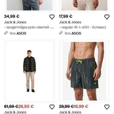
34,99 €
17,99 €
Jack & Jones
Jack & Jones
– langärmliges polo-oberteil -
– regular-fit-t-shirt - Schwarz
Schwarz
Von
ASOS
Von
ASOS
61,99 €
28,50 €
29,99 €
16,99 €
Jack & Jones
Jack & Jones