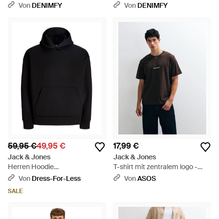
Schwarz
Kapuzenpullover Jornorrebro
Von
DENIMFY
Von
DENIMFY
Typo Back Sweat Hood -
Schwarz
59,95 €
49,95 €
17,99 €
Jack & Jones
Jack & Jones
Herren Hoodie
T-shirt mit zentralem logo -
Kapuzenpullover Jjebarron
Schwarz
Von
Dress-For-Less
Von
ASOS
Sweat Hood - Schwarz
SALE