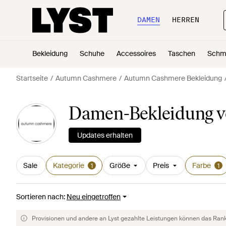
DAMEN
HERREN
Bekleidung
Schuhe
Accessoires
Taschen
Schm
Startseite
Autumn Cashmere
Autumn Cashmere Bekleidung
Damen-Bekleidung v
Updates erhalten
Sale
Kategorie
Größe
Preis
Farbe
1
1
Sortieren nach
:
Neu eingetroffen
Provisionen und andere an Lyst gezahlte Leistungen können das Rankin