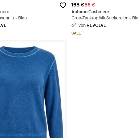
168 €
86 €
mere
Autumn Cashmere
sschnitt - Blau
Crop-Tanktop Mit Stickereien - Bl
LVE
Von
REVOLVE
SALE