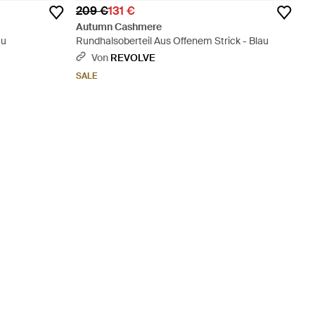
209 €
131 €
Autumn Cashmere
au
Rundhalsoberteil Aus Offenem Strick - Blau
Von
REVOLVE
SALE