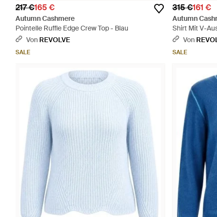
217 €
165 €
315 €
161 €
Autumn Cashmere
Autumn Cash
Pointelle Ruffle Edge Crew Top - Blau
Shirt Mit V-Au
Von
REVOLVE
Von
REVO
SALE
SALE