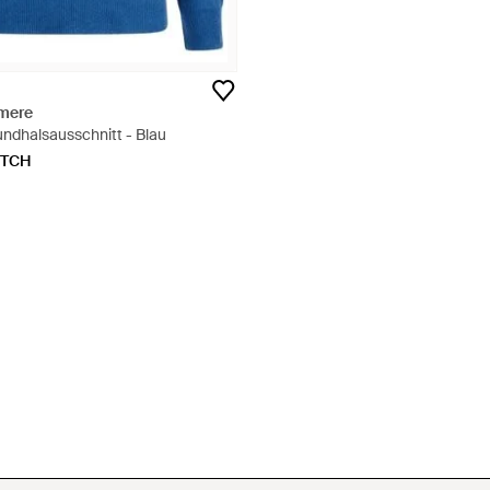
mere
undhalsausschnitt - Blau
ETCH