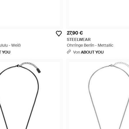
27,90 €
STEELWEAR
lulu - Weiß
Ohrringe Berlin - Mettallic
T YOU
Von
ABOUT YOU