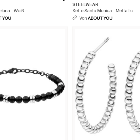
STEELWEAR
elona - Weiß
Kette Santa Monica - Mettallic
T YOU
Von
ABOUT YOU