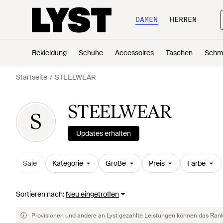
DAMEN
HERREN
Bekleidung
Schuhe
Accessoires
Taschen
Schm
Startseite
STEELWEAR
STEELWEAR
S
Updates erhalten
Sale
Kategorie
Größe
Preis
Farbe
Sortieren nach
:
Neu eingetroffen
Provisionen und andere an Lyst gezahlte Leistungen können das Rankin