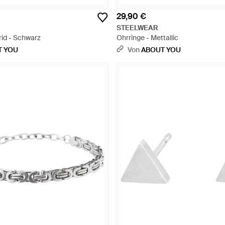
29,90 €
STEELWEAR
id - Schwarz
Ohrringe - Mettallic
T YOU
Von
ABOUT YOU