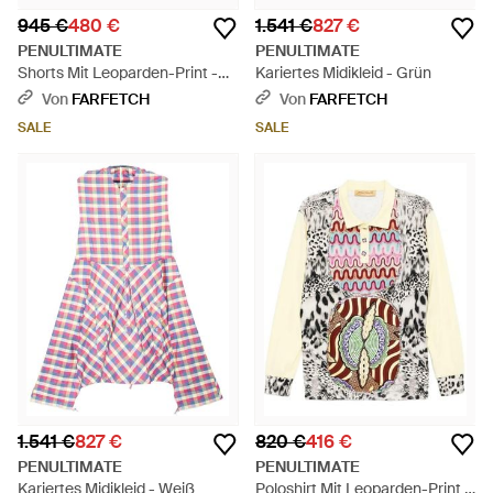
945 €
480 €
1.541 €
827 €
PENULTIMATE
PENULTIMATE
Shorts Mit Leoparden-Print -
Kariertes Midikleid - Grün
Weiß
Von
FARFETCH
Von
FARFETCH
SALE
SALE
1.541 €
827 €
820 €
416 €
PENULTIMATE
PENULTIMATE
Kariertes Midikleid - Weiß
Poloshirt Mit Leoparden-Print -