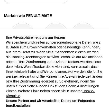
Marken wie PENULTIMATE
Ihre Privatsphäre liegt uns am Herzen
Ihre Privatsphäre liegt uns am Herzen
Wir speichern und greifen auf personenbezogene Daten, wie z.
Wir speichern und greifen auf personenbezogene Daten, wie z.
B. Daten zum Browsingverhalten oder eindeutige Kennungen,
B. Daten zum Browsingverhalten oder eindeutige Kennungen,
auf Ihrem Gerät zu. Wenn Sie auf Annehmen klicken, werden
auf Ihrem Gerät zu. Wenn Sie auf Annehmen klicken, werden
Pedro Del Hierro Madrid
CFCL
Nonnative
die Tracking-Technologien aktiviert. Wenn Sie auf Alle ablehnen
die Tracking-Technologien aktiviert. Wenn Sie auf Alle ablehnen
oder auf Ihre Zustimmung zurückziehen klicken, werden diese
oder auf Ihre Zustimmung zurückziehen klicken, werden diese
deaktiviert. Wenn Tracker deaktiviert sind, kann es sein, dass
deaktiviert. Wenn Tracker deaktiviert sind, kann es sein, dass
Ihnen einige Inhalte und Werbung angezeigt werden, die für Sie
Ihnen einige Inhalte und Werbung angezeigt werden, die für Sie
weniger relevant sind. Sie können Ihre Auswahl jederzeit ändern
weniger relevant sind. Sie können Ihre Auswahl jederzeit ändern
bzw. Ihre Zustimmung jederzeit zurücknehmen, indem Sie
bzw. Ihre Zustimmung jederzeit zurücknehmen, indem Sie
unten auf der Seite auf den Link zu den Cookie-Einstellungen
unten auf der Seite auf den Link zu den Cookie-Einstellungen
BROKEN PLANET
JNBY
Holzweiler
klicken. Weitere Einzelheiten finden Sie in unserer
klicken. Weitere Einzelheiten finden Sie in unserer
Cookie-
Cookie-
Richtlinie
Richtlinie
.
.
Mehr anzeigen
Unsere Partner und wir verarbeiten Daten, um Folgendes
Unsere Partner und wir verarbeiten Daten, um Folgendes
bereitzustellen:
bereitzustellen: