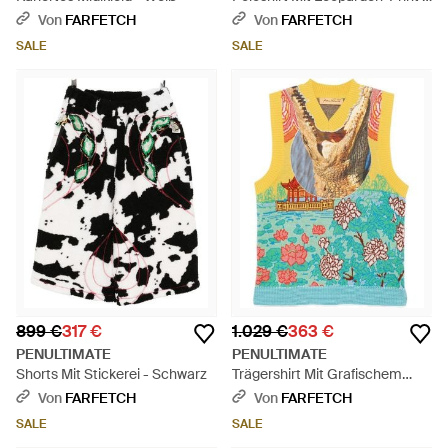
Weiß
Von
FARFETCH
Von
FARFETCH
SALE
SALE
899 €
317 €
1.029 €
363 €
PENULTIMATE
PENULTIMATE
Shorts Mit Stickerei - Schwarz
Trägershirt Mit Grafischem
Print - Grau
Von
FARFETCH
Von
FARFETCH
SALE
SALE