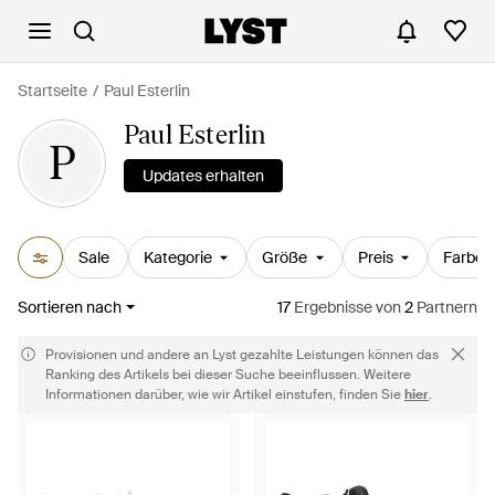
Startseite
Paul Esterlin
Paul Esterlin
P
Updates erhalten
Sale
Kategorie
Größe
Preis
Farbe
Sortieren nach
17
Ergebnisse
von
2
Partnern
Provisionen und andere an Lyst gezahlte Leistungen können das
Ranking des Artikels bei dieser Suche beeinflussen. Weitere
Informationen darüber, wie wir Artikel einstufen, finden Sie
hier
.