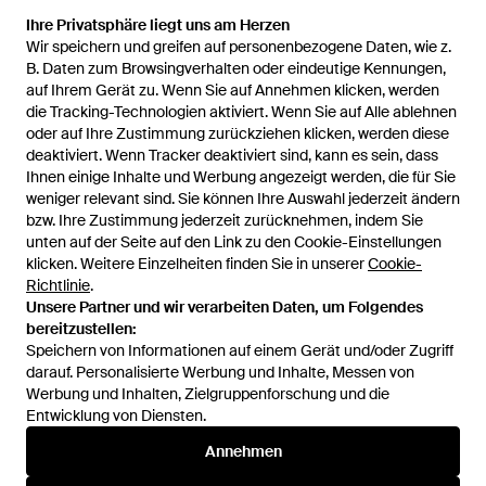
Ihre Privatsphäre liegt uns am Herzen
Ihre Privatsphäre liegt uns am Herzen
Wir speichern und greifen auf personenbezogene Daten, wie z.
Wir speichern und greifen auf personenbezogene Daten, wie z.
B. Daten zum Browsingverhalten oder eindeutige Kennungen,
B. Daten zum Browsingverhalten oder eindeutige Kennungen,
auf Ihrem Gerät zu. Wenn Sie auf Annehmen klicken, werden
auf Ihrem Gerät zu. Wenn Sie auf Annehmen klicken, werden
Santha
Maison Mihara Yasuhiro
Stepney Workers Club
die Tracking-Technologien aktiviert. Wenn Sie auf Alle ablehnen
die Tracking-Technologien aktiviert. Wenn Sie auf Alle ablehnen
oder auf Ihre Zustimmung zurückziehen klicken, werden diese
oder auf Ihre Zustimmung zurückziehen klicken, werden diese
deaktiviert. Wenn Tracker deaktiviert sind, kann es sein, dass
deaktiviert. Wenn Tracker deaktiviert sind, kann es sein, dass
Ihnen einige Inhalte und Werbung angezeigt werden, die für Sie
Ihnen einige Inhalte und Werbung angezeigt werden, die für Sie
weniger relevant sind. Sie können Ihre Auswahl jederzeit ändern
weniger relevant sind. Sie können Ihre Auswahl jederzeit ändern
bzw. Ihre Zustimmung jederzeit zurücknehmen, indem Sie
bzw. Ihre Zustimmung jederzeit zurücknehmen, indem Sie
unten auf der Seite auf den Link zu den Cookie-Einstellungen
unten auf der Seite auf den Link zu den Cookie-Einstellungen
W6yz
Collegium
HIDNANDER
klicken. Weitere Einzelheiten finden Sie in unserer
klicken. Weitere Einzelheiten finden Sie in unserer
Cookie-
Cookie-
Richtlinie
Richtlinie
.
.
Mehr anzeigen
Unsere Partner und wir verarbeiten Daten, um Folgendes
Unsere Partner und wir verarbeiten Daten, um Folgendes
bereitzustellen:
bereitzustellen:
Speichern von Informationen auf einem Gerät und/oder Zugriff
Speichern von Informationen auf einem Gerät und/oder Zugriff
darauf. Personalisierte Werbung und Inhalte, Messen von
darauf. Personalisierte Werbung und Inhalte, Messen von
Werbung und Inhalten, Zielgruppenforschung und die
Werbung und Inhalten, Zielgruppenforschung und die
Entwicklung von Diensten.
Entwicklung von Diensten.
International
Annehmen
Annehmen