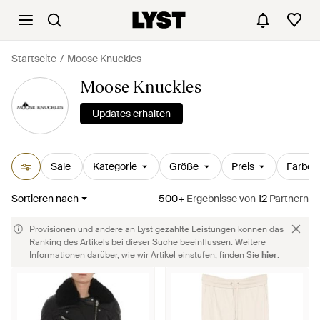
Startseite
Moose Knuckles
Moose Knuckles
Updates erhalten
Sale
Kategorie
Größe
Preis
Farbe
Sortieren nach
500+
Ergebnisse
von
12
Partnern
Provisionen und andere an Lyst gezahlte Leistungen können das
Ranking des Artikels bei dieser Suche beeinflussen. Weitere
Informationen darüber, wie wir Artikel einstufen, finden Sie
hier
.