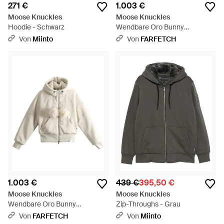
271 €
1.003 €
Moose Knuckles
Moose Knuckles
Hoodie - Schwarz
Wendbare Oro Bunny
Kapuzenjacke Mit Pompon -
Von
Miinto
Von
FARFETCH
Schwarz
1.003 €
439 €
395,50 €
Moose Knuckles
Moose Knuckles
Wendbare Oro Bunny
Zip-Throughs - Grau
Kapuzenjacke Mit Pompon -
Von
FARFETCH
Von
Miinto