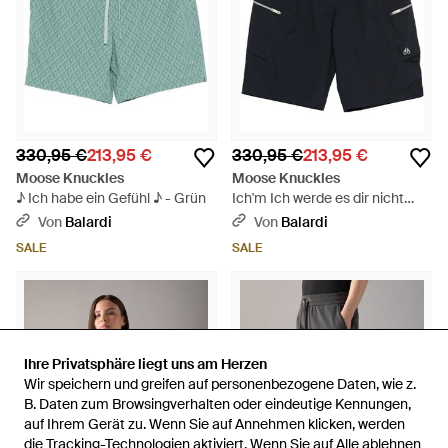
330,95 €
213,95 €
330,95 €
213,95 €
Moose Knuckles
Moose Knuckles
♪ Ich habe ein Gefühl ♪ - Grün
Ich'm Ich werde es dir nicht
sagen. - Blau
Von
Balardi
Von
Balardi
SALE
SALE
Ihre Privatsphäre liegt uns am Herzen
Ihre Privatsphäre liegt uns am Herzen
Wir speichern und greifen auf personenbezogene Daten, wie z.
Wir speichern und greifen auf personenbezogene Daten, wie z.
B. Daten zum Browsingverhalten oder eindeutige Kennungen,
B. Daten zum Browsingverhalten oder eindeutige Kennungen,
auf Ihrem Gerät zu. Wenn Sie auf Annehmen klicken, werden
auf Ihrem Gerät zu. Wenn Sie auf Annehmen klicken, werden
die Tracking-Technologien aktiviert. Wenn Sie auf Alle ablehnen
die Tracking-Technologien aktiviert. Wenn Sie auf Alle ablehnen