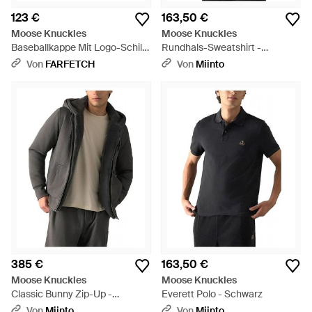
123 €
163,50 €
Moose Knuckles
Moose Knuckles
Baseballkappe Mit Logo-Schild
Rundhals-Sweatshirt -
- Grün
Schwarz
Von
FARFETCH
Von
Miinto
385 €
163,50 €
Moose Knuckles
Moose Knuckles
Classic Bunny Zip-Up -
Everett Polo - Schwarz
Schwarz
Von
Miinto
Von
Miinto