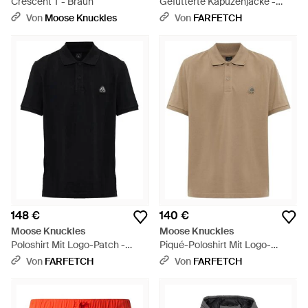
Crescent T - Braun
Gefütterte Kapuzenjacke -
Schwarz
Von
Moose Knuckles
Von
FARFETCH
148 €
140 €
Moose Knuckles
Moose Knuckles
Poloshirt Mit Logo-Patch -
Piqué-Poloshirt Mit Logo-
Schwarz
Schild - Natur
Von
FARFETCH
Von
FARFETCH