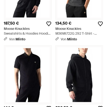
187,50 €
134,50 €
Moose Knuckles
Moose Knuckles
Sweatshirts & Hoodies Hoodies
M36Mt722G 292 T-Shirt -
- Schwarz
Schwarz
Von
Miinto
Von
Miinto