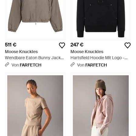
511 €
247 €
Moose Knuckles
Moose Knuckles
Wendbare Eaton Bunny Jacke
Hartsfield Hoodie Mit Logo -
Aus Faux Fur - Grau
Schwarz
Von
FARFETCH
Von
FARFETCH