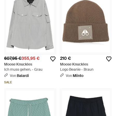
607,95 €
355,95 €
210 €
Moose Knuckles
Moose Knuckles
Ich muss gehen. - Grau
Logo Beanie - Braun
Von
Balardi
Von
Miinto
SALE