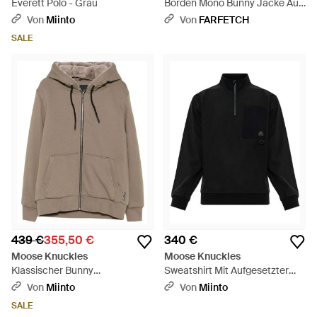
Everett Polo - Grau
Borden Mono Bunny Jacke Aus
Faux Fur - Blau
Von
Miinto
Von
FARFETCH
SALE
439 €
355,50 €
340 €
Moose Knuckles
Moose Knuckles
Klassischer Bunny
Sweatshirt Mit Aufgesetzter
Reißverschluss-Hoodie - Grau
Tasche - Schwarz
Von
Miinto
Von
Miinto
SALE