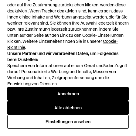
oder auf Ihre Zustimmung zurückziehen klicken, werden diese
oder auf Ihre Zustimmung zurückziehen klicken, werden diese
deaktiviert. Wenn Tracker deaktiviert sind, kann es sein, dass
deaktiviert. Wenn Tracker deaktiviert sind, kann es sein, dass
Ihnen einige Inhalte und Werbung angezeigt werden, die für Sie
Ihnen einige Inhalte und Werbung angezeigt werden, die für Sie
weniger relevant sind. Sie können Ihre Auswahl jederzeit ändern
weniger relevant sind. Sie können Ihre Auswahl jederzeit ändern
195 €
260 €
bzw. Ihre Zustimmung jederzeit zurücknehmen, indem Sie
bzw. Ihre Zustimmung jederzeit zurücknehmen, indem Sie
Moose Knuckles
Moose Knuckles
unten auf der Seite auf den Link zu den Cookie-Einstellungen
unten auf der Seite auf den Link zu den Cookie-Einstellungen
Yyz Hoodie Für Damen -
Hartsfield Cargo - Grau
klicken. Weitere Einzelheiten finden Sie in unserer
klicken. Weitere Einzelheiten finden Sie in unserer
Cookie-
Cookie-
Schwarz
Von
Moose Knuckles
Von
Moose Knuckles
Richtlinie
Richtlinie
.
.
Unsere Partner und wir verarbeiten Daten, um Folgendes
Unsere Partner und wir verarbeiten Daten, um Folgendes
bereitzustellen:
bereitzustellen:
Speichern von Informationen auf einem Gerät und/oder Zugriff
Speichern von Informationen auf einem Gerät und/oder Zugriff
darauf. Personalisierte Werbung und Inhalte, Messen von
darauf. Personalisierte Werbung und Inhalte, Messen von
Werbung und Inhalten, Zielgruppenforschung und die
Werbung und Inhalten, Zielgruppenforschung und die
Entwicklung von Diensten.
Entwicklung von Diensten.
Annehmen
Annehmen
Alle ablehnen
Alle ablehnen
Einstellungen ansehen
Einstellungen ansehen
195 €
195 €