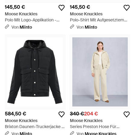
145,50 €
145,50 €
Moose Knuckles
Moose Knuckles
Polo Mit Logo-Applikation -
Polo-Shirt Mit Aufgesetztem
Natur
Logo - Schwarz
Von
Miinto
Von
Miinto
584,50 €
340 €
204 €
Moose Knuckles
Moose Knuckles
Brixton Daunen-Truckerjacke -
Series Preston Hose Für
Schwarz
Damen - Weiß
Von
Miinto
Von
Moose Knuckles