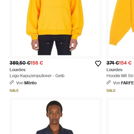
389,50 €
156 €
374 €
154 €
Lourdes
Lourdes
Logo Kapuzenpullover - Gelb
Hoodie Mit Str
Von
Miinto
Von
FARF
SALE
SALE