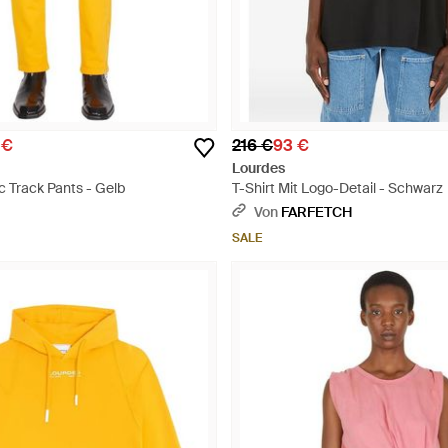
 €
216 €
93 €
Lourdes
c Track Pants - Gelb
T-Shirt Mit Logo-Detail - Schwarz
Von
FARFETCH
SALE