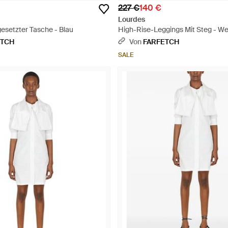
227 €
140 €
Lourdes
esetzter Tasche - Blau
High-Rise-Leggings Mit Steg - We
ETCH
Von
FARFETCH
SALE