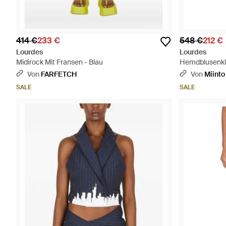
414 €
233 €
548 €
212 €
Lourdes
Lourdes
Midirock Mit Fransen - Blau
Hemdblusenkle
Weiß
Von
FARFETCH
Von
Miinto
SALE
SALE