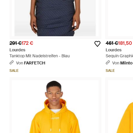
291 €
172 €
461 €
181,50
Lourdes
Lourdes
Tanktop Mit Nadelstreifen - Blau
Sequin Graphi
Von
FARFETCH
Von
Miinto
SALE
SALE