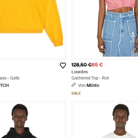
128,50 €
65 €
Lourdes
ass - Gelb
Gathered Top - Rot
ETCH
Von
Miinto
SALE