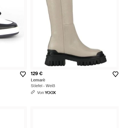
129 €
Lemarè
Stiefel - Weiß
Von
YOOX