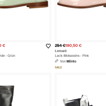
0 €
254 €
190,50 €
Lemarè
rde - Grün
Lack-Mokassins - Pink
Von
Miinto
SALE