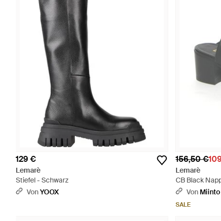
129 €
156,50 €
10
Lemarè
Lemarè
Stiefel - Schwarz
CB Black Napp
Von
YOOX
Von
Miinto
SALE