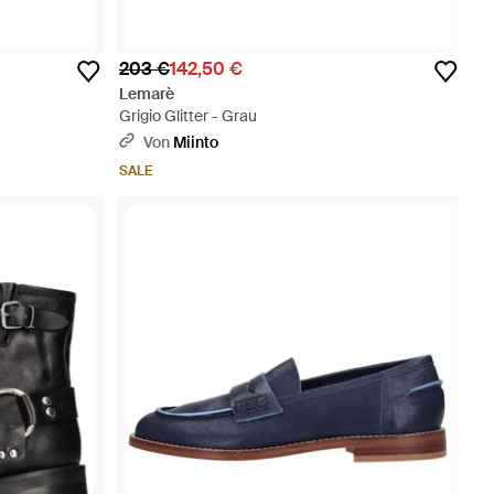
203 €
142,50 €
Lemarè
Grigio Glitter - Grau
Von
Miinto
SALE