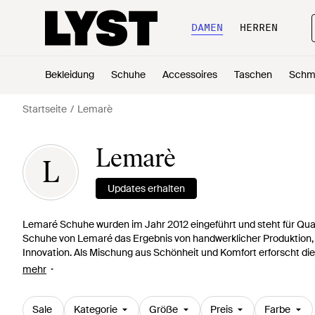
DAMEN
HERREN
Bekleidung
Schuhe
Accessoires
Taschen
Schm
Startseite
Lemarè
Lemarè
L
Updates erhalten
Lemaré Schuhe wurden im Jahr 2012 eingeführt und steht für Qualitä
Schuhe von Lemaré das Ergebnis von handwerklicher Produktion, r
Innovation. Als Mischung aus Schönheit und Komfort erforscht die
exklusive Produkte zu kreieren. Die Kollektionen von Lemaré zeic
mehr
und eine kunstvoll zerzauste Oberfläche aus. Die Lemaré-Schuhe s
mit einem Rock 'n' Roll Vibe.
Sale
Kategorie
Größe
Preis
Farbe