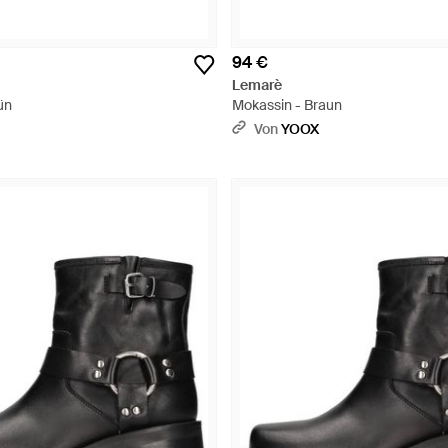
94 €
Lemarè
ün
Mokassin - Braun
Von
YOOX