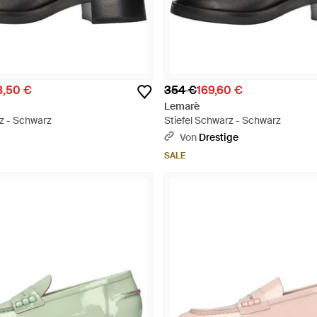
8,50 €
354 €
169,60 €
Lemarè
rz - Schwarz
Stiefel Schwarz - Schwarz
Von
Drestige
SALE