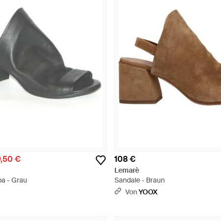
9,50 €
108 €
Lemarè
a - Grau
Sandale - Braun
Von
YOOX