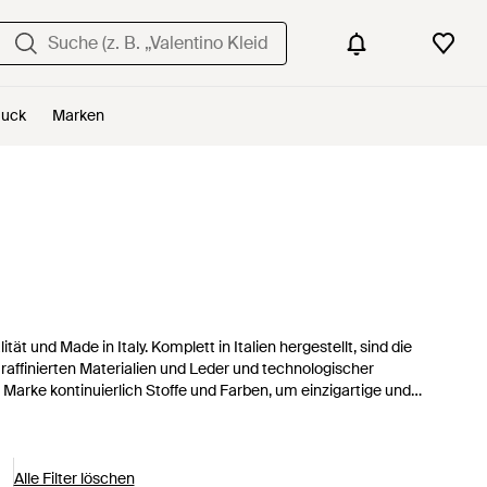
uck
Marken
t und Made in Italy. Komplett in Italien hergestellt, sind die
affinierten Materialien und Leder und technologischer
 Marke kontinuierlich Stoffe und Farben, um einzigartige und
hnen sich durch hochwertige Materialien, edgy Verzierungen
ind die perfekte Ergänzung für jeden Kleiderschrank und sind
Alle Filter löschen