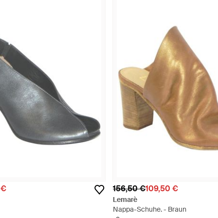
 €
156,50 €
109,50 €
Lemarè
u
Nappa-Schuhe. - Braun