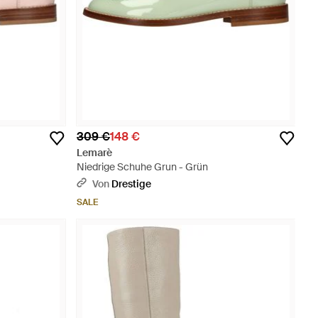
309 €
148 €
Lemarè
Niedrige Schuhe Grun - Grün
Von
Drestige
SALE