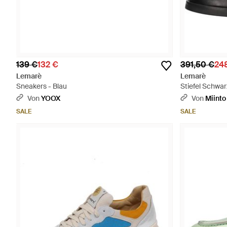
139 €
132 €
391,50 €
24
Lemarè
Lemarè
Sneakers - Blau
Stiefel Schwa
Von
YOOX
Von
Miinto
SALE
SALE