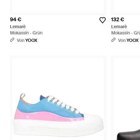
94 €
132 €
Lemarè
Lemarè
Mokassin - Grün
Mokassin - Gr
Von
YOOX
Von
YOOX