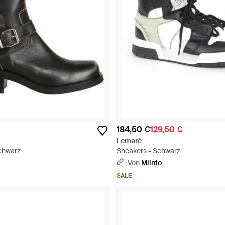
184,50 €
129,50 €
Lemarè
Schwarz
Sneakers - Schwarz
Von
Miinto
SALE