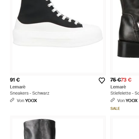
91 €
75 €
73 €
Lemarè
Lemarè
Sneakers - Schwarz
Stiefelette - 
Von
YOOX
Von
YOOX
SALE