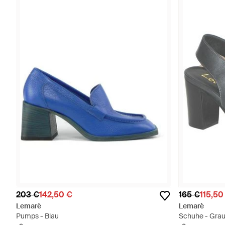
203 €
142,50 €
165 €
115,50
Lemarè
Lemarè
Pumps - Blau
Schuhe - Gra