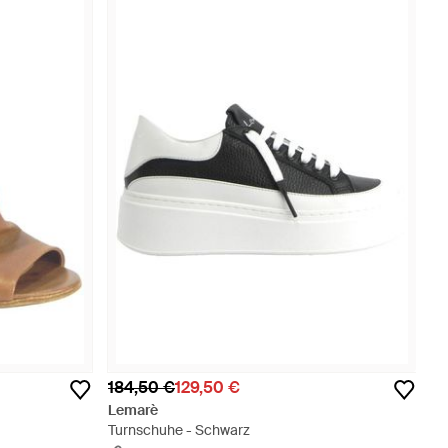
184,50 €
129,50 €
Lemarè
Turnschuhe - Schwarz