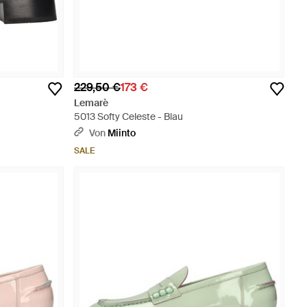
229,50 €
173 €
Lemarè
5013 Softy Celeste - Blau
Von
Miinto
SALE