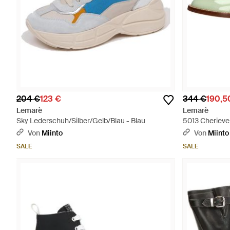
204 €
123 €
344 €
190,5
Lemarè
Lemarè
Sky Lederschuh/Silber/Gelb/Blau - Blau
5013 Cherieve
Von
Miinto
Von
Miinto
SALE
SALE