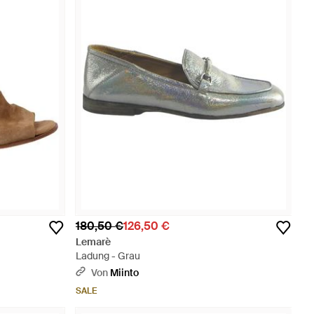
180,50 €
126,50 €
Lemarè
Ladung - Grau
Von
Miinto
SALE