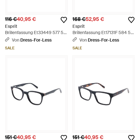
116 €
40,95 €
168 €
52,95 €
Esprit
Esprit
Brillenfassung Et33449 577 52
Brillenfassung Et17131F 584 51 -
- Schwarz
Schwarz
Von
Dress-For-Less
Von
Dress-For-Less
SALE
SALE
151 €
40,95 €
151 €
40,95 €