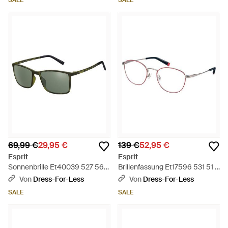
SALE
SALE
69,99 €
29,95 €
139 €
52,95 €
Esprit
Esprit
Sonnenbrille Et40039 527 56 -
Brillenfassung Et17596 531 51 -
Schwarz
Schwarz
Von
Dress-For-Less
Von
Dress-For-Less
SALE
SALE