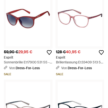
59,90 €
29,95 €
128 €
40,95 €
Esprit
Esprit
Sonnenbrille Et17900 531 55 -
Brillenfassung Et33409 513 53
Schwarz
- Schwarz
Von
Dress-For-Less
Von
Dress-For-Less
SALE
SALE