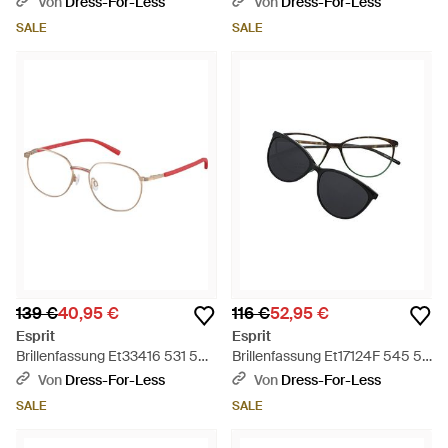
Von
Dress-For-Less
Von
Dress-For-Less
SALE
SALE
139 €
40,95 €
116 €
52,95 €
Esprit
Esprit
Brillenfassung Et33416 531 50 -
Brillenfassung Et17124F 545 54
Schwarz
- Schwarz
Von
Dress-For-Less
Von
Dress-For-Less
SALE
SALE