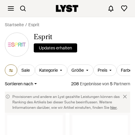
Startseite
Esprit
Esprit
Updates erhalten
Sale
Kategorie
Größe
Preis
Farbe
Sortieren nach
208
Ergebnisse
von
5
Partnern
Provisionen und andere an Lyst gezahlte Leistungen können das
Ranking des Artikels bei dieser Suche beeinflussen. Weitere
Informationen darüber, wie wir Artikel einstufen, finden Sie
hier
.