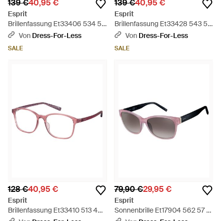
139 €
40,95 €
139 €
40,95 €
Esprit
Esprit
Brillenfassung Et33406 534 52
Brillenfassung Et33428 543 52
- Schwarz
- Schwarz
Von
Dress-For-Less
Von
Dress-For-Less
SALE
SALE
128 €
40,95 €
79,90 €
29,95 €
Esprit
Esprit
Brillenfassung Et33410 513 49 -
Sonnenbrille Et17904 562 57 -
Schwarz
Schwarz