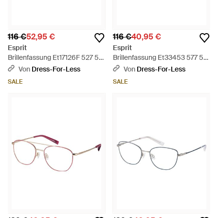
116 €
52,95 €
116 €
40,95 €
Esprit
Esprit
Brillenfassung Et17126F 527 53
Brillenfassung Et33453 577 53
- Schwarz
- Schwarz
Von
Dress-For-Less
Von
Dress-For-Less
SALE
SALE