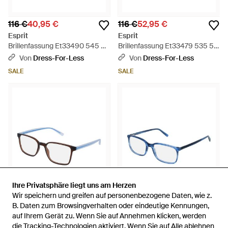
116 €
40,95 €
116 €
52,95 €
Esprit
Esprit
Brillenfassung Et33490 545 51
Brillenfassung Et33479 535 54
- Schwarz
- Schwarz
Von
Dress-For-Less
Von
Dress-For-Less
SALE
SALE
Ihre Privatsphäre liegt uns am Herzen
Ihre Privatsphäre liegt uns am Herzen
Wir speichern und greifen auf personenbezogene Daten, wie z.
Wir speichern und greifen auf personenbezogene Daten, wie z.
B. Daten zum Browsingverhalten oder eindeutige Kennungen,
B. Daten zum Browsingverhalten oder eindeutige Kennungen,
122 €
auf Ihrem Gerät zu. Wenn Sie auf Annehmen klicken, werden
auf Ihrem Gerät zu. Wenn Sie auf Annehmen klicken, werden
40,95 €
151 €
40,95 €
die Tracking-Technologien aktiviert. Wenn Sie auf Alle ablehnen
die Tracking-Technologien aktiviert. Wenn Sie auf Alle ablehnen