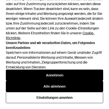
Esprit
Esprit
oder auf Ihre Zustimmung zurückziehen klicken, werden diese
oder auf Ihre Zustimmung zurückziehen klicken, werden diese
Brillenfassung Et33498 535 55
Brillenfassung Et33508 543 55
deaktiviert. Wenn Tracker deaktiviert sind, kann es sein, dass
deaktiviert. Wenn Tracker deaktiviert sind, kann es sein, dass
- Schwarz
- Schwarz
Von
Dress-For-Less
Von
Dress-For-Less
Ihnen einige Inhalte und Werbung angezeigt werden, die für Sie
Ihnen einige Inhalte und Werbung angezeigt werden, die für Sie
SALE
SALE
weniger relevant sind. Sie können Ihre Auswahl jederzeit ändern
weniger relevant sind. Sie können Ihre Auswahl jederzeit ändern
bzw. Ihre Zustimmung jederzeit zurücknehmen, indem Sie
bzw. Ihre Zustimmung jederzeit zurücknehmen, indem Sie
unten auf der Seite auf den Link zu den Cookie-Einstellungen
unten auf der Seite auf den Link zu den Cookie-Einstellungen
klicken. Weitere Einzelheiten finden Sie in unserer
klicken. Weitere Einzelheiten finden Sie in unserer
Cookie-
Cookie-
Richtlinie
Richtlinie
.
.
Unsere Partner und wir verarbeiten Daten, um Folgendes
Unsere Partner und wir verarbeiten Daten, um Folgendes
bereitzustellen:
bereitzustellen:
Speichern von Informationen auf einem Gerät und/oder Zugriff
Speichern von Informationen auf einem Gerät und/oder Zugriff
darauf. Personalisierte Werbung und Inhalte, Messen von
darauf. Personalisierte Werbung und Inhalte, Messen von
Werbung und Inhalten, Zielgruppenforschung und die
Werbung und Inhalten, Zielgruppenforschung und die
Entwicklung von Diensten.
Entwicklung von Diensten.
Annehmen
Annehmen
99,99 €
29,95 €
151 €
40,95 €
Alle ablehnen
Alle ablehnen
Esprit
Esprit
Sonnenbrille Et40101 531 54 -
Brillenfassung Et33496 538 52
Einstellungen ansehen
Einstellungen ansehen
Schwarz
- Schwarz
Von
Dress-For-Less
Von
Dress-For-Less