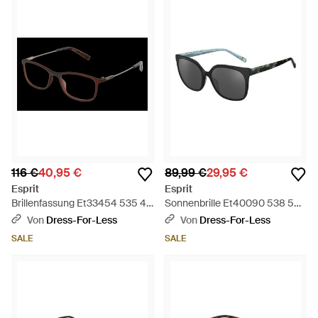
116 €
40,95 €
89,99 €
29,95 €
Esprit
Esprit
Brillenfassung Et33454 535 48
Sonnenbrille Et40090 538 55 -
- Schwarz
Schwarz
Von
Dress-For-Less
Von
Dress-For-Less
SALE
SALE