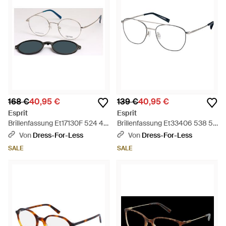
168 €
40,95 €
139 €
40,95 €
Esprit
Esprit
Brillenfassung Et17130F 524 49
Brillenfassung Et33406 538 52
- Schwarz
- Schwarz
Von
Dress-For-Less
Von
Dress-For-Less
SALE
SALE