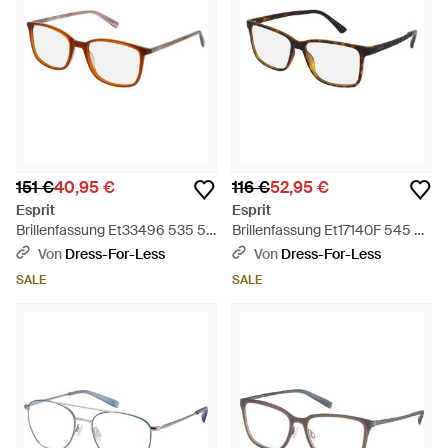
151 €
40,95 €
116 €
52,95 €
Esprit
Esprit
Brillenfassung Et33496 535 52
Brillenfassung Et17140F 545 54
- Schwarz
- Schwarz
Von
Dress-For-Less
Von
Dress-For-Less
SALE
SALE