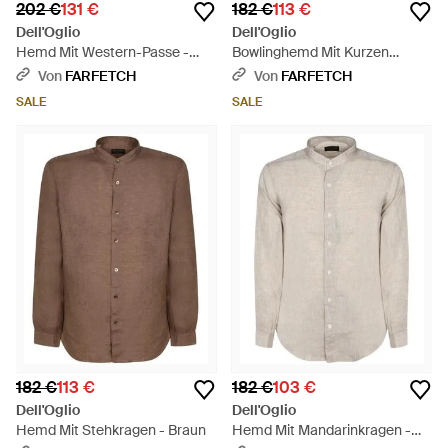
202 €
131 €
182 €
113 €
Dell'Oglio
Dell'Oglio
Hemd Mit Western-Passe -
Bowlinghemd Mit Kurzen
Grün
Ärmeln - Grün
Von
FARFETCH
Von
FARFETCH
SALE
SALE
182 €
113 €
182 €
103 €
Dell'Oglio
Dell'Oglio
Hemd Mit Stehkragen - Braun
Hemd Mit Mandarinkragen -