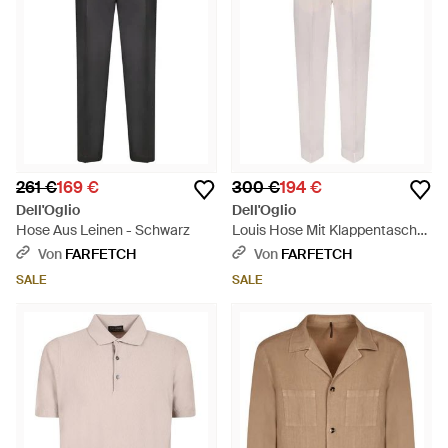
261 €
169 €
300 €
194 €
Dell'Oglio
Dell'Oglio
Hose Aus Leinen - Schwarz
Louis Hose Mit Klappentasche
- Weiß
Von
FARFETCH
Von
FARFETCH
SALE
SALE