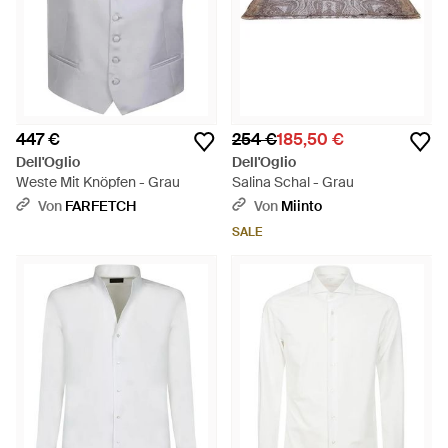
447 €
254 €
185,50 €
Dell'Oglio
Dell'Oglio
Weste Mit Knöpfen - Grau
Salina Schal - Grau
Von
FARFETCH
Von
Miinto
SALE