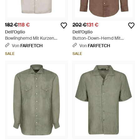
182 €
118 €
202 €
131 €
Dell'Oglio
Dell'Oglio
Bowlinghemd Mit Kurzen
Button-Down-Hemd Mit
Ärmeln - Weiß
Westernpasse - Braun
Von
FARFETCH
Von
FARFETCH
SALE
SALE