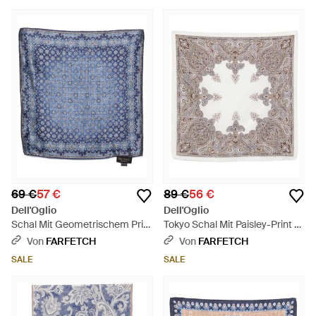
69 €
57 €
89 €
56 €
Dell'Oglio
Dell'Oglio
Schal Mit Geometrischem Print
Tokyo Schal Mit Paisley-Print -
- Blau
Grau
Von
FARFETCH
Von
FARFETCH
SALE
SALE