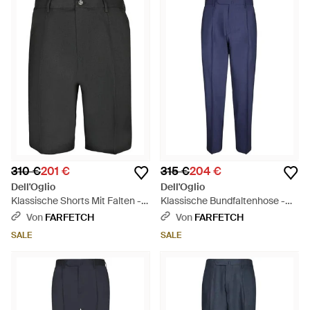
310 €
201 €
315 €
204 €
Dell'Oglio
Dell'Oglio
Klassische Shorts Mit Falten -
Klassische Bundfaltenhose -
Grau
Blau
Von
FARFETCH
Von
FARFETCH
SALE
SALE