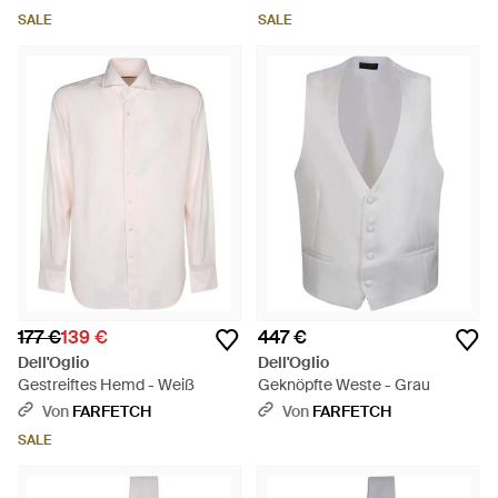
Weiß
SALE
SALE
177 €
139 €
447 €
Dell'Oglio
Dell'Oglio
Gestreiftes Hemd - Weiß
Geknöpfte Weste - Grau
Von
FARFETCH
Von
FARFETCH
SALE