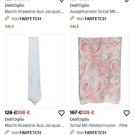
Dell'Oglio
Dell'Oglio
Martin Krawatte Aus Jacquard
Ausgefranster Schal Mit
Mit Geometrischem Muster -
Paisley-Print - Grau
Von
FARFETCH
Von
FARFETCH
Blau
SALE
SALE
128 €
106 €
197 €
135 €
Dell'Oglio
Dell'Oglio
Martin Krawatte Aus Jacquard
Schal Mit Paisleymuster - Pink
Mit Geometrischem Muster -
Von
FARFETCH
Von
FARFETCH