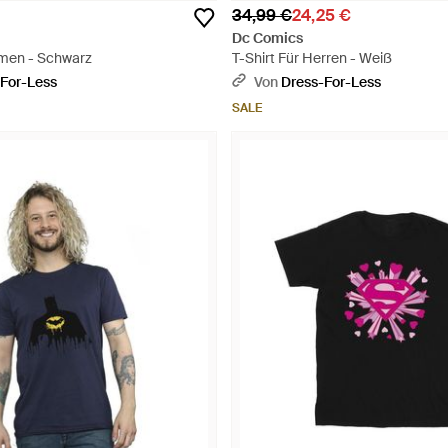
34,99 €
24,25 €
Dc Comics
amen - Schwarz
T-Shirt Für Herren - Weiß
For-Less
Von
Dress-For-Less
SALE