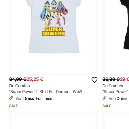
34,99 €
25,25 €
36,99 €
29 
Dc Comics
Dc Comics
"Super Power" T-Shirt Für Damen - Weiß
"Super Power"
Von
Dress-For-Less
Von
Dress-
SALE
SALE