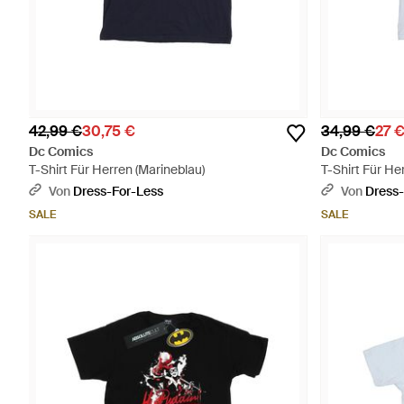
42,99 €
30,75 €
34,99 €
27 
Dc Comics
Dc Comics
T-Shirt Für Herren (Marineblau)
T-Shirt Für He
Von
Dress-For-Less
Von
Dress-
SALE
SALE