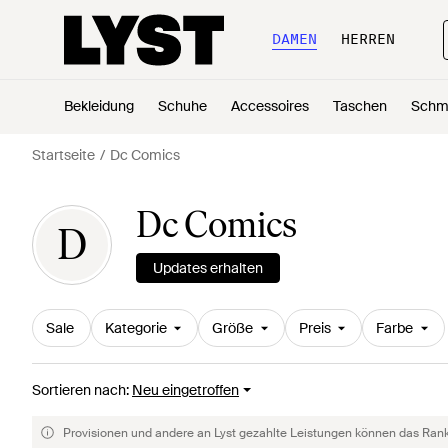
DAMEN
HERREN
Bekleidung
Schuhe
Accessoires
Taschen
Schm
Startseite
Dc Comics
Dc Comics
D
Updates erhalten
Sale
Kategorie
Größe
Preis
Farbe
Sortieren nach
:
Neu eingetroffen
Provisionen und andere an Lyst gezahlte Leistungen können das Rankin