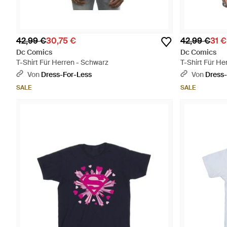
42,99 €
30,75 €
42,99 €
31 €
Dc Comics
Dc Comics
T-Shirt Für Herren - Schwarz
T-Shirt Für He
Von
Dress-For-Less
Von
Dress-
SALE
SALE