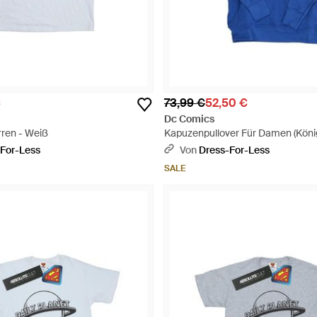
€
73,99 €
52,50 €
Dc Comics
rren - Weiß
Kapuzenpullover Für Damen (Köni
For-Less
Von
Dress-For-Less
SALE