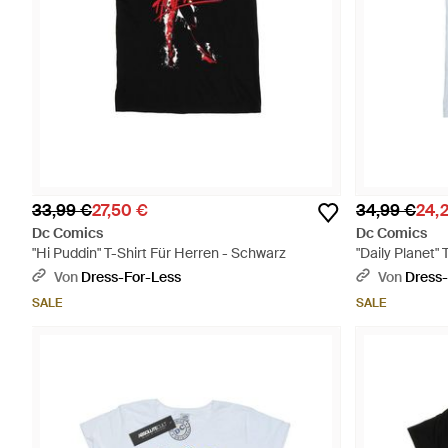
33,99 €
27,50 €
34,99 €
24,
Dc Comics
Dc Comics
"Hi Puddin" T-Shirt Für Herren - Schwarz
"Daily Planet" 
Von
Dress-For-Less
Von
Dress-
SALE
SALE