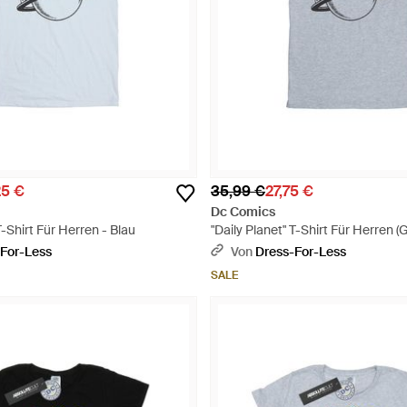
25 €
35,99 €
27,75 €
Dc Comics
T-Shirt Für Herren - Blau
"Daily Planet" T-Shirt Für Herren (G
For-Less
Von
Dress-For-Less
SALE