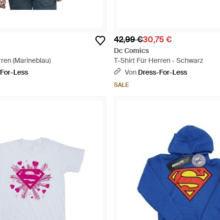
42,99 €
30,75 €
Dc Comics
rren (Marineblau)
T-Shirt Für Herren - Schwarz
For-Less
Von
Dress-For-Less
SALE