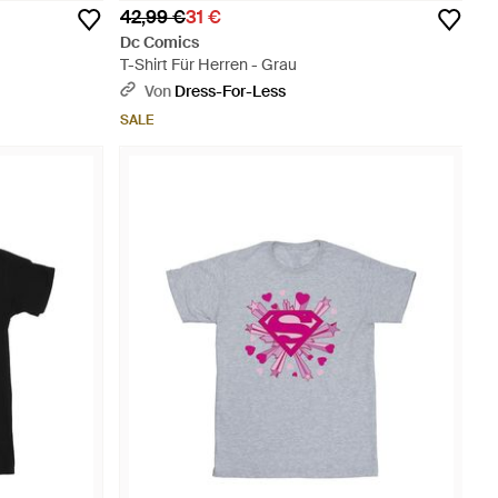
42,99 €
31 €
Dc Comics
T-Shirt Für Herren - Grau
Von
Dress-For-Less
SALE