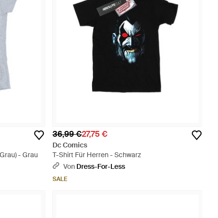
36,99 €
27,75 €
Dc Comics
Grau) - Grau
T-Shirt Für Herren - Schwarz
Von
Dress-For-Less
SALE