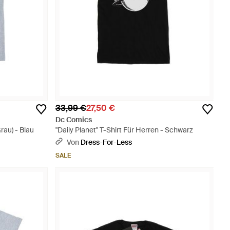
33,99 €
27,50 €
Dc Comics
rau) - Blau
"Daily Planet" T-Shirt Für Herren - Schwarz
Von
Dress-For-Less
SALE