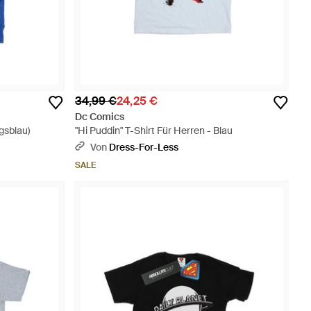
34,99 €
24,25 €
Dc Comics
gsblau)
"Hi Puddin" T-Shirt Für Herren - Blau
Von
Dress-For-Less
SALE