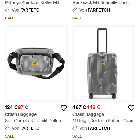
Mittelgroßer Icon Koffer Mit
Rucksack Mit Schnalle Und
Dellen - Blau
Taschendetail - Schwarz
Von
FARFETCH
Von
FARFETCH
SALE
SALE
124 €
87 €
467 €
443 €
Crash Baggage
Crash Baggage
Soft Gürteltasche Mit Dellen -
Mittelgroßer Icon Koffer - Grau
Grau
Von
FARFETCH
Von
FARFETCH
SALE
SALE