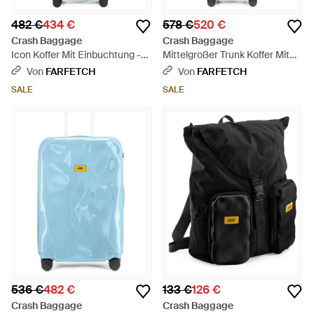
482 €
434 €
578 €
520 €
Crash Baggage
Crash Baggage
Icon Koffer Mit Einbuchtung -
Mittelgroßer Trunk Koffer Mit
Blau
Einbuchtungen - Blau
Von
FARFETCH
Von
FARFETCH
SALE
SALE
536 €
482 €
133 €
126 €
Crash Baggage
Crash Baggage