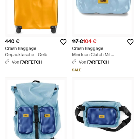
440 €
117 €
104 €
Crash Baggage
Crash Baggage
Gepäcktasche - Gelb
Mini Icon Clutch Mit
Hartschalenform - Blau
Von
FARFETCH
Von
FARFETCH
SALE