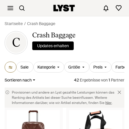
Startseite
Crash Baggage
Crash Baggage
C
Updates erhalten
Sale
Kategorie
Größe
Preis
Farbe
Sortieren nach
42
Ergebnisse
von
1
Partner
Provisionen und andere an Lyst gezahlte Leistungen können das
Ranking des Artikels bei dieser Suche beeinflussen. Weitere
Informationen darüber, wie wir Artikel einstufen, finden Sie
hier
.