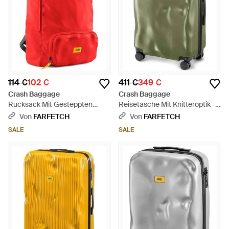
114 €
102 €
411 €
349 €
Crash Baggage
Crash Baggage
Rucksack Mit Gesteppten
Reisetasche Mit Knitteroptik -
Taschen - Rot
Grün
Von
FARFETCH
Von
FARFETCH
SALE
SALE