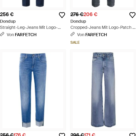
256 €
276 €
206 €
Dondup
Dondup
Straight-Leg-Jeans Mit Logo-
Cropped-Jeans Mit Logo-Patch -
Patch - Blau
Grau
Von
FARFETCH
Von
FARFETCH
SALE
256 €
176 €
296 €
171 €