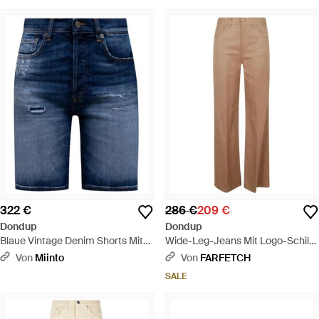
322 €
286 €
209 €
Dondup
Dondup
Blaue Vintage Denim Shorts Mit
Wide-Leg-Jeans Mit Logo-Schild
Logo-Patch - Blau
- Natur
Von
Miinto
Von
FARFETCH
SALE