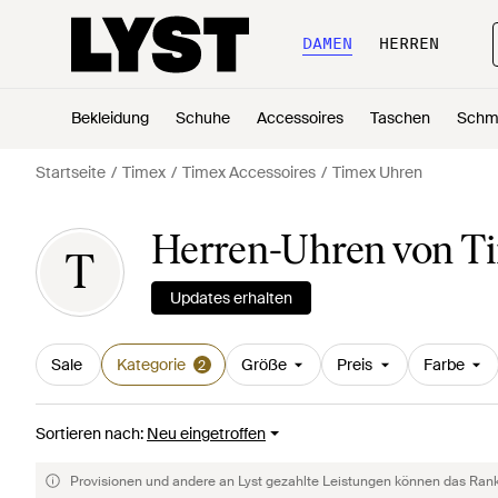
DAMEN
HERREN
Bekleidung
Schuhe
Accessoires
Taschen
Schm
Startseite
Timex
Timex Accessoires
Timex Uhren
Herren-Uhren von T
T
Updates erhalten
Sale
Kategorie
Größe
Preis
Farbe
2
Sortieren nach
:
Neu eingetroffen
Provisionen und andere an Lyst gezahlte Leistungen können das Rankin