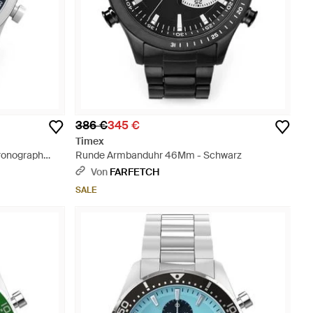
386 €
345 €
Timex
hronograph
Runde Armbanduhr 46Mm - Schwarz
Von
FARFETCH
SALE