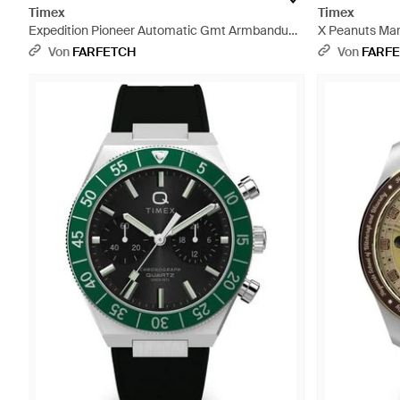
Timex
Timex
Expedition Pioneer Automatic Gmt Armbanduhr
X Peanuts Mar
41Mm - Grün
Weiß
Von
FARFETCH
Von
FARF