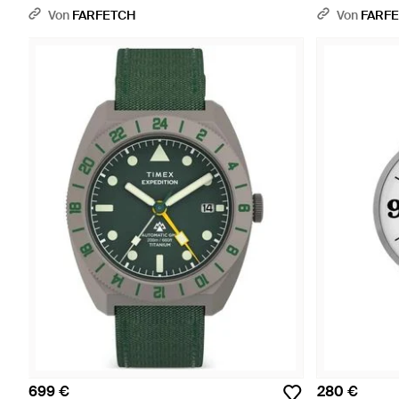
Von
FARFETCH
Von
FARF
699 €
280 €