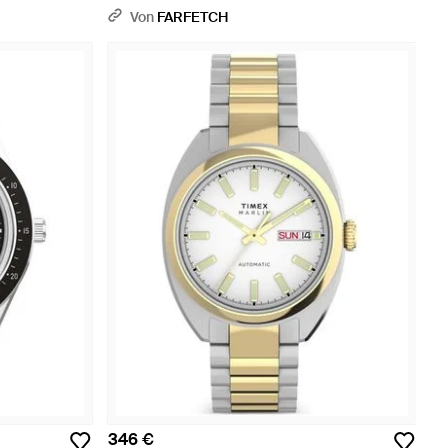
Von
FARFETCH
346 €