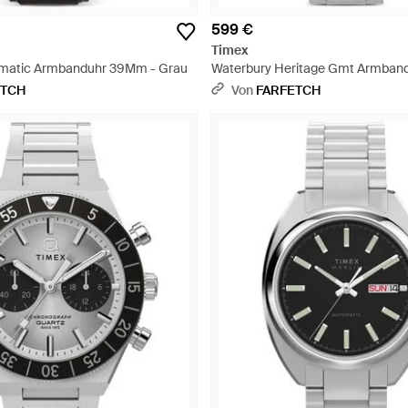
599 €
Timex
omatic Armbanduhr 39Mm - Grau
Waterbury Heritage Gmt Armban
Grau
ETCH
Von
FARFETCH