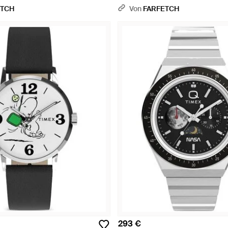
ETCH
Von
FARFETCH
293 €