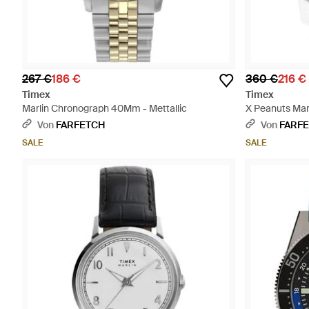
267 €
186 €
360 €
216 €
Timex
Timex
Marlin Chronograph 40Mm - Mettallic
X Peanuts Ma
40Mm - Grau
Von
FARFETCH
Von
FARF
SALE
SALE