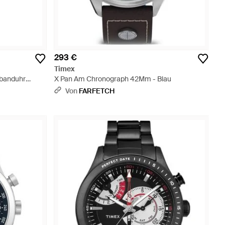
293 €
Timex
mbanduhr
X Pan Am Chronograph 42Mm - Blau
Von
FARFETCH