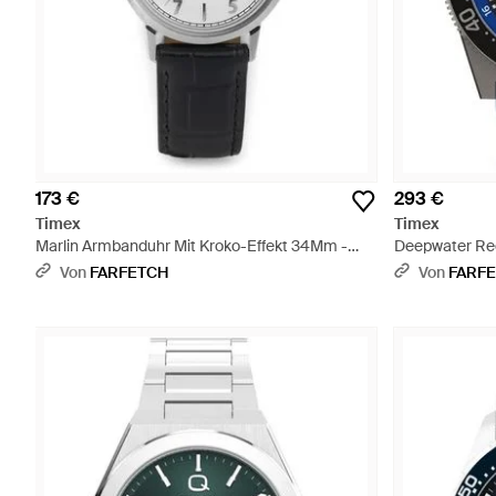
173 €
293 €
Timex
Timex
Marlin Armbanduhr Mit Kroko-Effekt 34Mm -
Deepwater Re
Grau
Blau
Von
FARFETCH
Von
FARF