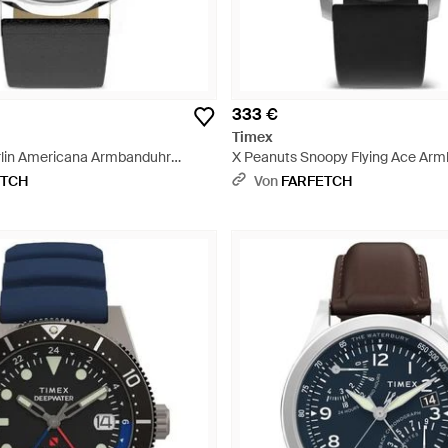
333 €
Timex
rlin Americana Armbanduhr
X Peanuts Snoopy Flying Ace Ar
40Mm - Grau
ETCH
Von
FARFETCH