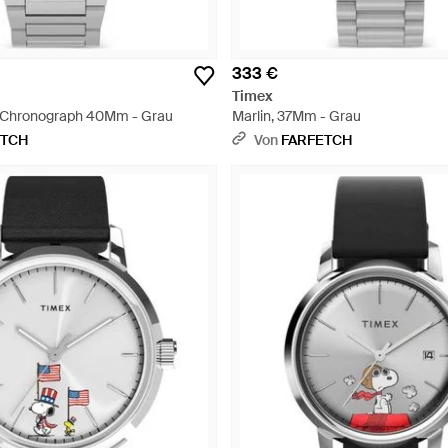
333 €
Timex
l Chronograph 40Mm - Grau
Marlin, 37Mm - Grau
ETCH
Von
FARFETCH