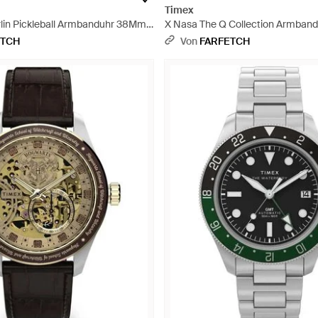
Timex
lin Pickleball Armbanduhr 38Mm -
X Nasa The Q Collection Armban
Grau
ETCH
Von
FARFETCH