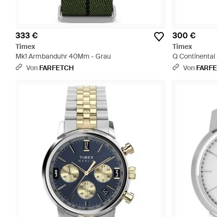
333 €
300 €
Timex
Timex
Mk1 Armbanduhr 40Mm - Grau
Q Continenta
Von
FARFETCH
Von
FARF