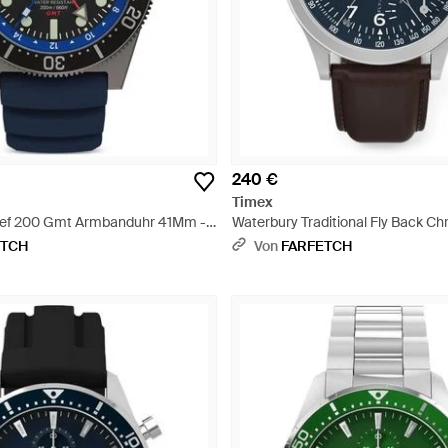
240 €
Timex
ef 200 Gmt Armbanduhr 41Mm -
Waterbury Traditional Fly Back C
43Mm - Blau
ETCH
Von
FARFETCH