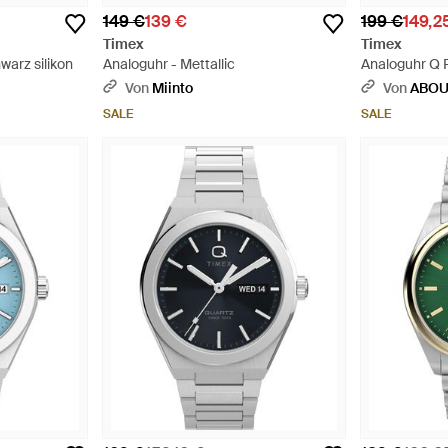
149 €
139 €
199 €
149,2
Timex
Timex
warz silikon
Analoguhr - Mettallic
Analoguhr Q R
Schwarz
Von
Miinto
Von
ABOU
SALE
SALE