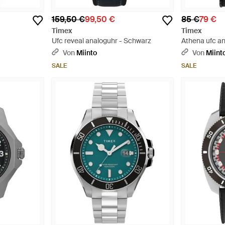
159,50 €
99,50 €
85 €
79 €
Timex
Timex
Ufc reveal analoguhr - Schwarz
Athena ufc a
- Schwarz
Von
Miinto
Von
Miint
SALE
SALE