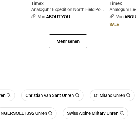
Timex
Timex
Analoguhr Expedition North Field Post
Analoguhr Le
Solar - Schwarz
Von
ABOUT YOU
Von
ABOU
SALE
Mehr sehen
ren
Christian Van Sant Uhren
D1 Milano Uhren
INGERSOLL 1892 Uhren
Swiss Alpine Military Uhren