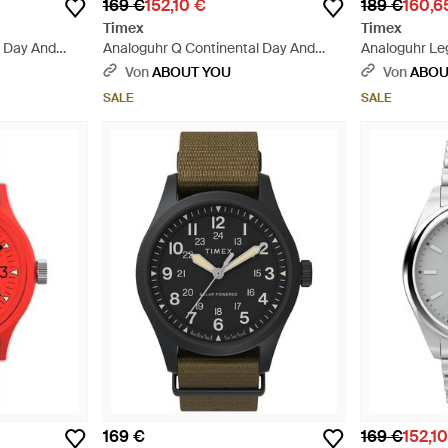
169 €
152,10 €
189 €
160,6
Timex
Timex
l Day And
Analoguhr Q Continental Day And
Analoguhr Le
Date - Grau
Von
ABOUT YOU
Von
ABOU
SALE
SALE
169 €
169 €
152,1