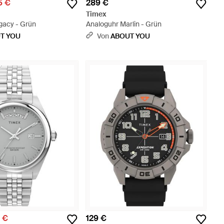
5 €
289 €
Timex
gacy - Grün
Analoguhr Marlin - Grün
T YOU
Von
ABOUT YOU
0 €
129 €