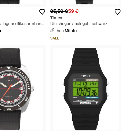
95,50 €
59 €
Timex
naloguhr silikonarmband
Ufc shogun analoguhr schwarz
o
Von
Miinto
SALE