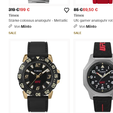
319 €
199 €
85 €
69,50 €
Timex
Timex
Stärke colossus analoguhr - Mettallic
Ufc gamer analoguhr rot
Von
Miinto
Von
Miinto
SALE
SALE