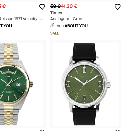
5 €
59 €
41,30 €
Timex
eissue 1971 Velocity -
Analoguhr - Grün
T YOU
Von
ABOUT YOU
SALE