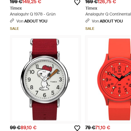
199 €
149,25 €
169 €
126,75 €
Timex
Timex
Analoguhr Q 1978 - Grün
Analoguhr Q Continenta
Date - Blau
Von
ABOUT YOU
Von
ABOUT YOU
SALE
SALE
99 €
89,10 €
79 €
71,10 €