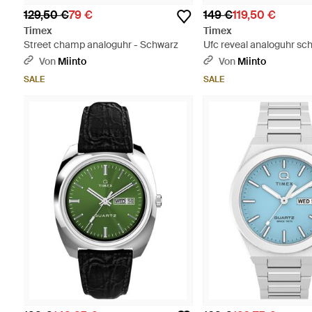
129,50 €
79 €
149 €
119,50 €
Timex
Timex
Street champ analoguhr - Schwarz
Ufc reveal analoguhr sch
Von
Miinto
Von
Miinto
SALE
SALE