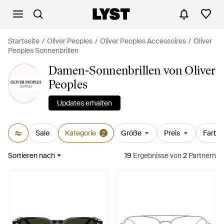
Startseite
Oliver Peoples
Oliver Peoples Accessoires
Oliver
Peoples Sonnenbrillen
Damen-Sonnenbrillen von Oliver
Peoples
Updates erhalten
Sale
Kategorie
Größe
Preis
Farbe
2
Sortieren nach
19
Ergebnisse
von
2
Partnern