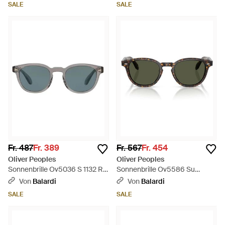
SALE
SALE
Polarisiert
Fr. 487
Fr. 389
Fr. 567
Fr. 454
Oliver Peoples
Oliver Peoples
Sonnenbrille Ov5036 S 1132 R8
Sonnenbrille Ov5586 Su
Sheldrake Grey
174152 N.09 Sun Brown
Von
Balardi
Von
Balardi
Workman/Indigo Men
Atago/Green G 15 Unisex -
SALE
SALE
Photochromic - Grau
Grün