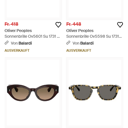
Fr. 418
Fr. 448
Oliver Peoples
Oliver Peoples
Sonnenbrille Ov5601 Su 1731 P2
Sonnenbrille Ov5598 Su 1731
Rueny Schwarz/Midnight
P1 Emryn Schwarz/Grün G 15
Von
Balardi
Von
Balardi
Express Unisex Polarisiert -
Unisex Polarisiert - Grün
AUSVERKAUFT
AUSVERKAUFT
Grau