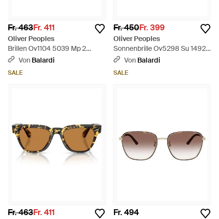
Fr. 463
Fr. 411
Fr. 450
Fr. 399
Oliver Peoples
Oliver Peoples
Brillen Ov1104 5039 Mp 2
Sonnenbrille Ov5298 Su 1492
Vintage Dtb Antik
P2 Finley Esq
Von
Balardi
Von
Balardi
Gold/Transparent Herren -
Schwarz/Midnight Express
SALE
SALE
Braun
Unisex Polarisiert - Grau
Fr. 463
Fr. 411
Fr. 494