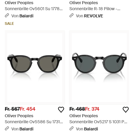
Oliver Peoples
Oliver Peoples
Sonnenbrille Ov5601 Su 177853
Sonnenbrille R-18 Pillow -
Rueny Tokyo
Mehrfarbig
Von
Balardi
Von
REVOLVE
Schildkröte/Cognac Unisex -
SALE
Braun
Fr. 567
Fr. 454
Fr. 468
Fr. 374
Oliver Peoples
Oliver Peoples
Sonnenbrille Ov5586 Su 1731
Sonnenbrille Ov5217 S 1031 P2
R5 N.09 Sun Black/Charcoal
Gregory Peck Schwarz
Von
Balardi
Von
Balardi
Grey Unisex - Grau
Halbmatt/Dunkelgrau Unisex