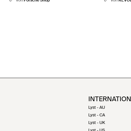
Von
Porsche Shop
Von
REVO
INTERNATIO
Lyst - AU
Lyst - CA
Lyst - UK
Lyst - US