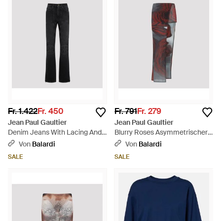
Fr. 1.422
Fr. 450
Fr. 791
Fr. 279
Jean Paul Gaultier
Jean Paul Gaultier
Denim Jeans With Lacing And
Blurry Roses Asymmetrischer
Knee Bonding Detail - Schwarz
Midirock - Braun
Von
Balardi
Von
Balardi
SALE
SALE