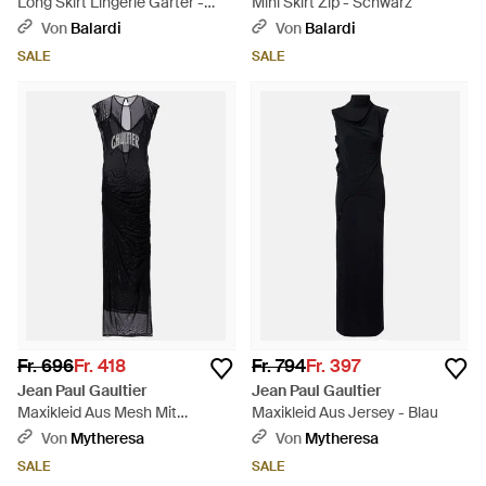
Long Skirt Lingerie Garter -
Mini Skirt Zip - Schwarz
Schwarz
Von
Balardi
Von
Balardi
SALE
SALE
Fr. 696
Fr. 418
Fr. 794
Fr. 397
Jean Paul Gaultier
Jean Paul Gaultier
Maxikleid Aus Mesh Mit
Maxikleid Aus Jersey - Blau
Pailletten - Schwarz
Von
Mytheresa
Von
Mytheresa
SALE
SALE