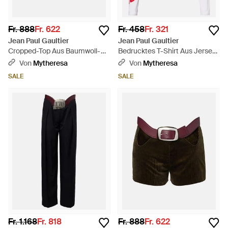
Fr. 888
Fr. 622
Fr. 458
Fr. 321
Jean Paul Gaultier
Jean Paul Gaultier
Cropped-Top Aus Baumwoll-
Bedrucktes T-Shirt Aus Jersey
Cord - Grün
- Rot
Von
Mytheresa
Von
Mytheresa
SALE
SALE
Fr. 1.168
Fr. 818
Fr. 888
Fr. 622