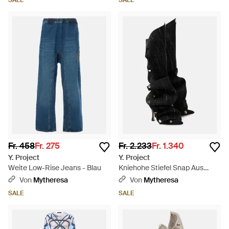
SALE
SALE
Fr. 458
Fr. 275
Fr. 2.233
Fr. 1.340
Y. Project
Y. Project
Weite Low-Rise Jeans - Blau
Kniehohe Stiefel Snap Aus
Denim - Schwarz
Von
Mytheresa
Von
Mytheresa
SALE
SALE