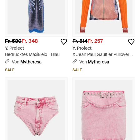
Fr. 580
Fr. 348
Fr. 514
Fr. 257
Y. Project
Y. Project
Bedrucktes Maxikleid - Blau
X Jean Paul Gaultier Pullover
Trompe L'Oil - Pink
Von
Mytheresa
Von
Mytheresa
SALE
SALE