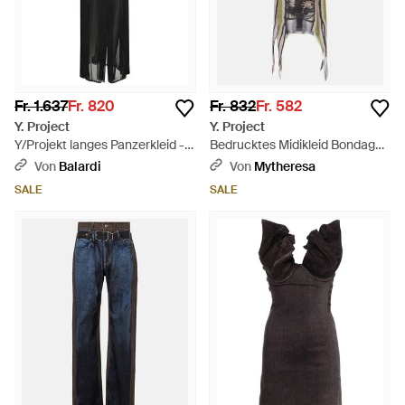
Fr. 1.637
Fr. 820
Fr. 832
Fr. 582
Y. Project
Y. Project
Y/Projekt langes Panzerkleid -
Bedrucktes Midikleid Bondage -
Schwarz
Mehrfarbig
Von
Balardi
Von
Mytheresa
SALE
SALE