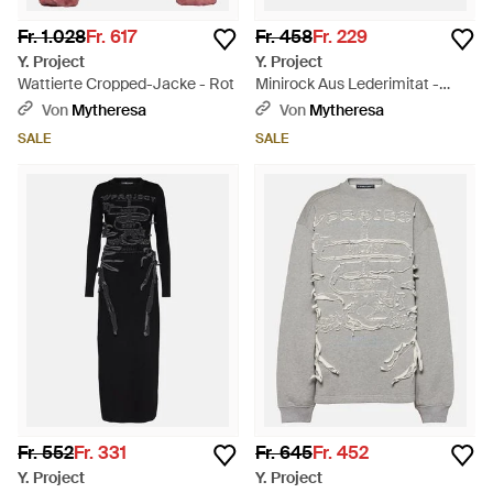
Fr. 1.028
Fr. 617
Fr. 458
Fr. 229
Y. Project
Y. Project
Wattierte Cropped-Jacke - Rot
Minirock Aus Lederimitat -
Schwarz
Von
Mytheresa
Von
Mytheresa
SALE
SALE
Fr. 552
Fr. 331
Fr. 645
Fr. 452
Y. Project
Y. Project