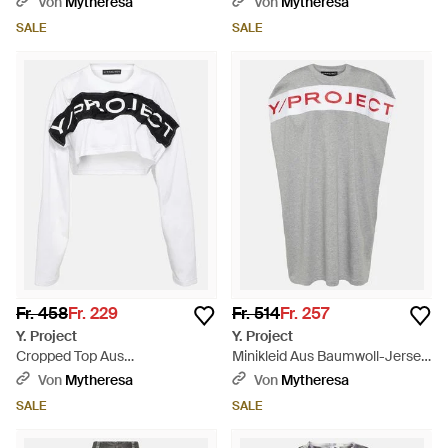
Von
Mytheresa
Von
Mytheresa
SALE
SALE
Fr. 458
Fr. 229
Fr. 514
Fr. 257
Y. Project
Y. Project
Cropped Top Aus
Minikleid Aus Baumwoll-Jersey
Baumwolljersey - Schwarz
- Grau
Von
Mytheresa
Von
Mytheresa
SALE
SALE