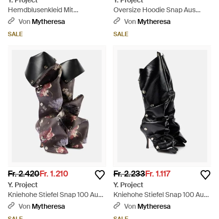
Y. Project
Y. Project
Hemdblusenkleid Mit
Oversize Hoodie Snap Aus
Rollkragen Und Mesh - Pink
Baumwolljersey - Grau
Von
Mytheresa
Von
Mytheresa
SALE
SALE
Fr. 2.420
Fr. 1.210
Fr. 2.233
Fr. 1.117
Y. Project
Y. Project
Kniehohe Stiefel Snap 100 Aus
Kniehohe Stiefel Snap 100 Aus
Leder - Schwarz
Leder - Schwarz
Von
Mytheresa
Von
Mytheresa