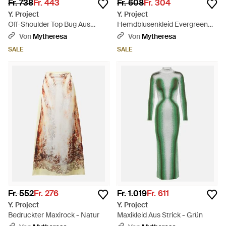
Fr. 738
Fr. 443
Fr. 608
Fr. 304
Y. Project
Y. Project
Off-Shoulder Top Bug Aus
Hemdblusenkleid Evergreen
Denim - Natur
Paris' Best Aus Denim - Blau
Von
Mytheresa
Von
Mytheresa
SALE
SALE
Fr. 552
Fr. 276
Fr. 1.019
Fr. 611
Y. Project
Y. Project
Bedruckter Maxirock - Natur
Maxikleid Aus Strick - Grün