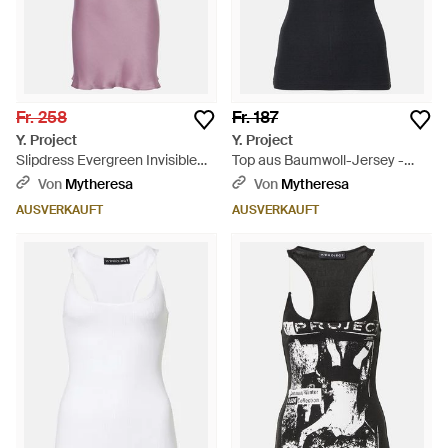
Fr. 258
Fr. 187
Y. Project
Y. Project
Slipdress Evergreen Invisible
Top aus Baumwoll-Jersey -
Strap Aus Satin - Lila
Schwarz
Von
Mytheresa
Von
Mytheresa
AUSVERKAUFT
AUSVERKAUFT