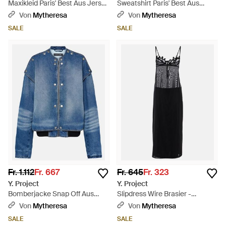
Maxikleid Paris' Best Aus Jersey
Sweatshirt Paris' Best Aus
- Schwarz
Jersey - Grau
Von
Mytheresa
Von
Mytheresa
SALE
SALE
Fr. 1.112
Fr. 667
Fr. 645
Fr. 323
Y. Project
Y. Project
Bomberjacke Snap Off Aus
Slipdress Wire Brasier -
Denim - Blau
Schwarz
Von
Mytheresa
Von
Mytheresa
SALE
SALE