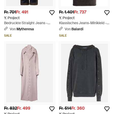
Fr. 701
Fr. 491
Fr. 1.401
Fr. 737
Y. Project
Y. Project
Bedruckte Straight Jeans -
Klassisches Jeans-Minikleid -
Blau
Schwarz
Von
Mytheresa
Von
Balardi
SALE
SALE
Fr. 832
Fr. 499
Fr. 514
Fr. 360