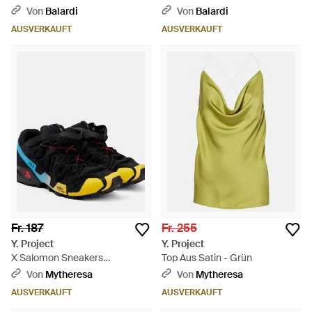
Eye' Jeans - Blau
Von
Balardi
Von
Balardi
AUSVERKAUFT
AUSVERKAUFT
Fr. 187
Fr. 255
Y. Project
Y. Project
X Salomon Sneakers
Top Aus Satin - Grün
Speedcross 3 - Gelb
Von
Mytheresa
Von
Mytheresa
AUSVERKAUFT
AUSVERKAUFT