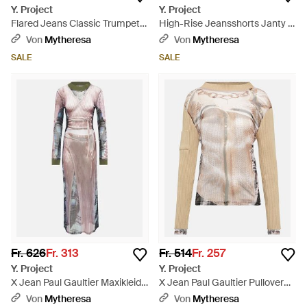
Y. Project
Y. Project
Flared Jeans Classic Trumpet -
High-Rise Jeansshorts Janty -
Pink
Blau
Von
Mytheresa
Von
Mytheresa
SALE
SALE
Fr. 626
Fr. 313
Fr. 514
Fr. 257
Y. Project
Y. Project
X Jean Paul Gaultier Maxikleid
X Jean Paul Gaultier Pullover
Trompe L'Oil - Mehrfarbig
Trompe L'Oil - Natur
Von
Mytheresa
Von
Mytheresa