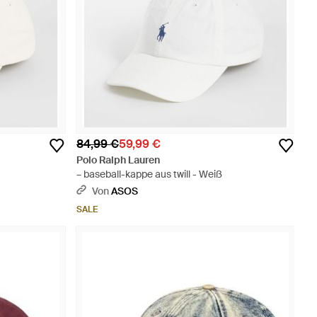
84,99 €
59,99 €
Polo Ralph Lauren
– baseball-kappe aus twill - Weiß
Von
ASOS
SALE