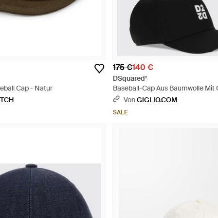
175 €
140 €
DSquared²
eball Cap - Natur
Baseball-Cap Aus Baumwolle Mit
Logo - Schwarz
ETCH
Von
GIGLIO.COM
SALE