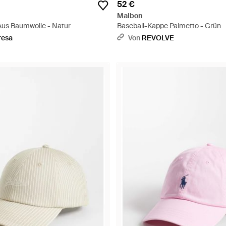
52 €
Malbon
Aus Baumwolle - Natur
Baseball-Kappe Palmetto - Grün
resa
Von
REVOLVE