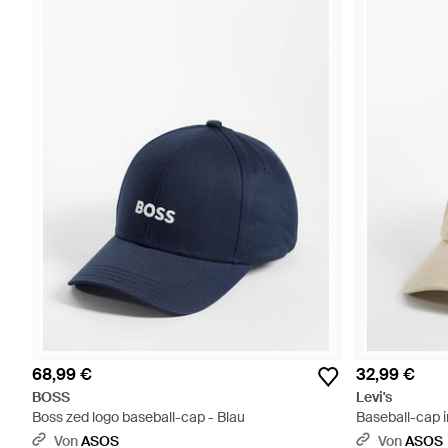
68,99 €
32,99 €
BOSS
Levi's
Boss zed logo baseball-cap - Blau
Baseball-cap i
Von
ASOS
Von
ASOS