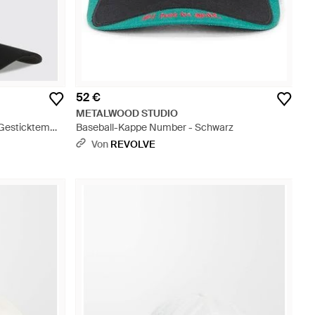
52 €
METALWOOD STUDIO
 Gesticktem
Baseball-Kappe Number - Schwarz
Von
REVOLVE