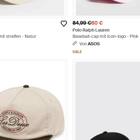
84,99 €
60 €
Polo Ralph Lauren
it streifen - Natur
Baseball-cap mit icon-logo - Pink
Von
ASOS
SALE