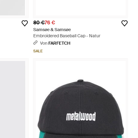
80 €
76 €
Samsøe & Samsøe
Embroidered Baseball Cap - Natur
Von
FARFETCH
SALE