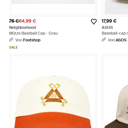
76 €
64,99 €
17,99 €
Neighborhood
ASOS
Mütze Baseball Cap - Grau
Baseball-cap m
Von
Footshop
Von
ASOS
SALE