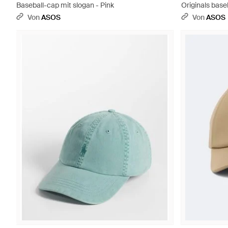
Baseball-cap mit slogan - Pink
Originals base
Von
ASOS
Von
ASOS