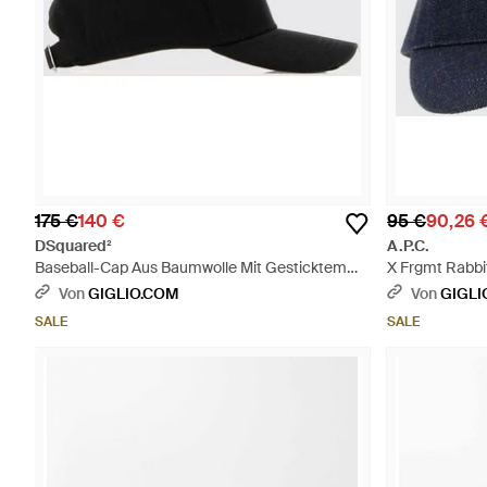
175 €
140 €
95 €
90,26 
DSquared²
A.P.C.
Baseball-Cap Aus Baumwolle Mit Gesticktem
X Frgmt Rabbi
Logo - Schwarz
Denim Mit Ges
Von
GIGLIO.COM
Von
GIGLI
SALE
SALE