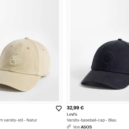
32,99 €
Levi's
m varsity-stil - Natur
Varsity-baseball-cap - Blau
Von
ASOS