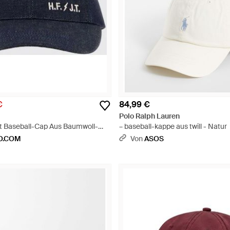
€
84,99 €
Polo Ralph Lauren
t Baseball-Cap Aus Baumwoll-
– baseball-kappe aus twill - Natur
ticktem Logo - Blau
O.COM
Von
ASOS