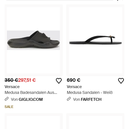
wenn Gelegenheit dazu ist. Von geflochtenen Modellen mit
Verzierungen bis hin zu schicken Slingbacks and
Badelatschen. Sie werden zweifellos Lieblingsteile, in denen
Sie immer auffallen. Außerdem sind alle Sandalen von
Versace (auch Riemchenmodelle) mit einem gepolsterten
Fußbett ausgestattet, sodass Sie von jedem Paar maximalen
Komfort erwarten können.
350 €
297,51 €
690 €
Versace
Versace
Medusa Badesandalen Aus
Medusa Sandalen - Weiß
Gummi Mit Geprägtem Logo
Von
GIGLIO.COM
Von
FARFETCH
Und Offener Spitze - Schwarz
SALE