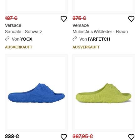
187 €
375 €
Versace
Versace
Sandale - Schwarz
Mules Aus Wildleder - Braun
Von
YOOX
Von
FARFETCH
AUSVERKAUFT
AUSVERKAUFT
233 €
387,95 €