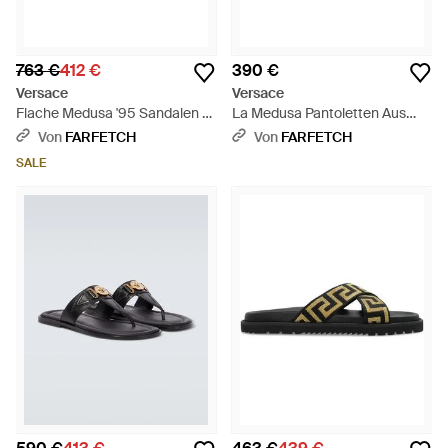
763 €
412 €
390 €
Versace
Versace
Flache Medusa '95 Sandalen -
La Medusa Pantoletten Aus
Schwarz
Gummi - Mettallic
Von
FARFETCH
Von
FARFETCH
SALE