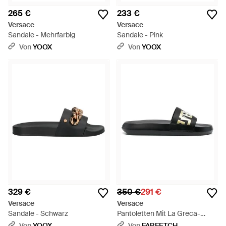
265 €
233 €
Versace
Versace
Sandale - Mehrfarbig
Sandale - Pink
Von
YOOX
Von
YOOX
329 €
350 €
291 €
Versace
Versace
Sandale - Schwarz
Pantoletten Mit La Greca-
Muster - Schwarz
Von
YOOX
Von
FARFETCH