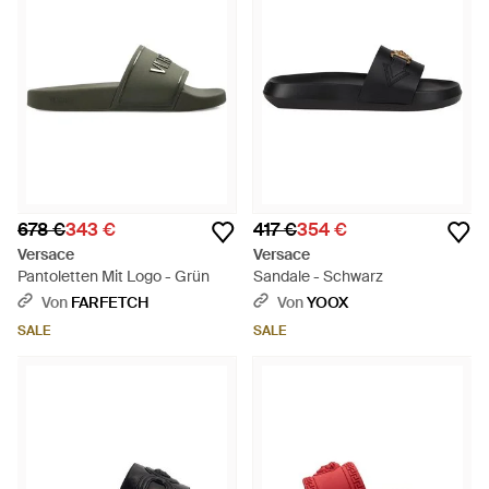
678 €
343 €
417 €
354 €
Versace
Versace
Pantoletten Mit Logo - Grün
Sandale - Schwarz
Von
FARFETCH
Von
YOOX
SALE
SALE