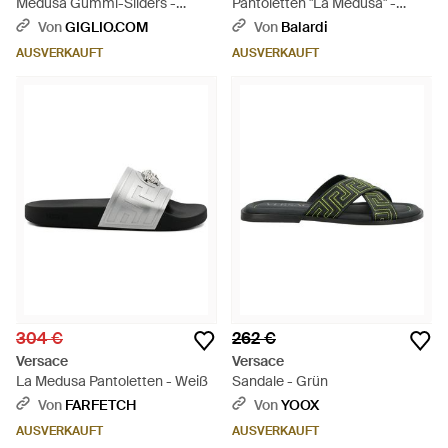
Medusa Gummi-Sliders -
Pantoletten "La Medusa" -
Schwarz
Schwarz
Von
GIGLIO.COM
Von
Balardi
AUSVERKAUFT
AUSVERKAUFT
304 €
262 €
Versace
Versace
La Medusa Pantoletten - Weiß
Sandale - Grün
Von
FARFETCH
Von
YOOX
AUSVERKAUFT
AUSVERKAUFT