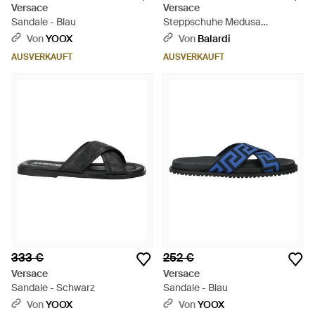
Versace
Versace
Sandale - Blau
Steppschuhe Medusa
Dimension - Grün
Von
YOOX
Von
Balardi
AUSVERKAUFT
AUSVERKAUFT
333 €
252 €
Versace
Versace
Sandale - Schwarz
Sandale - Blau
Von
YOOX
Von
YOOX