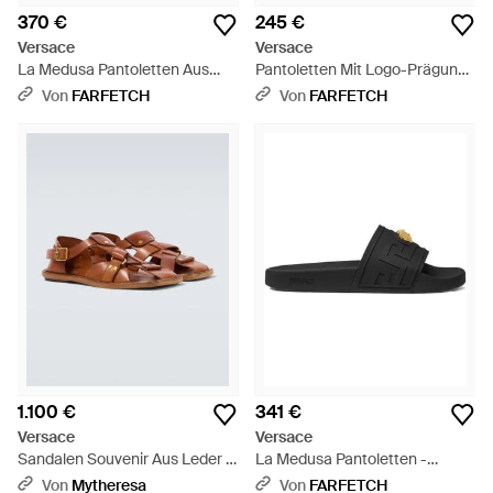
370 €
245 €
Versace
Versace
La Medusa Pantoletten Aus
Pantoletten Mit Logo-Prägung
Gummi - Blau
- Weiß
Von
FARFETCH
Von
FARFETCH
1.100 €
341 €
Versace
Versace
Sandalen Souvenir Aus Leder -
La Medusa Pantoletten -
Braun
Schwarz
Von
Mytheresa
Von
FARFETCH