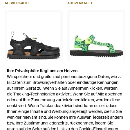
AUSVERKAUFT
AUSVERKAUFT
Ihre Privatsphäre liegt uns am Herzen
Ihre Privatsphäre liegt uns am Herzen
Wir speichern und greifen auf personenbezogene Daten, wie z.
Wir speichern und greifen auf personenbezogene Daten, wie z.
B. Daten zum Browsingverhalten oder eindeutige Kennungen,
B. Daten zum Browsingverhalten oder eindeutige Kennungen,
345 €
221 €
auf Ihrem Gerät zu. Wenn Sie auf Annehmen klicken, werden
auf Ihrem Gerät zu. Wenn Sie auf Annehmen klicken, werden
Versace
Versace
die Tracking-Technologien aktiviert. Wenn Sie auf Alle ablehnen
die Tracking-Technologien aktiviert. Wenn Sie auf Alle ablehnen
Römersandalen Mit Logo-
Sandale - Grün
oder auf Ihre Zustimmung zurückziehen klicken, werden diese
oder auf Ihre Zustimmung zurückziehen klicken, werden diese
Prägung - Schwarz
Von
FARFETCH
Von
YOOX
deaktiviert. Wenn Tracker deaktiviert sind, kann es sein, dass
deaktiviert. Wenn Tracker deaktiviert sind, kann es sein, dass
Ihnen einige Inhalte und Werbung angezeigt werden, die für Sie
Ihnen einige Inhalte und Werbung angezeigt werden, die für Sie
AUSVERKAUFT
AUSVERKAUFT
weniger relevant sind. Sie können Ihre Auswahl jederzeit ändern
weniger relevant sind. Sie können Ihre Auswahl jederzeit ändern
bzw. Ihre Zustimmung jederzeit zurücknehmen, indem Sie
bzw. Ihre Zustimmung jederzeit zurücknehmen, indem Sie
unten auf der Seite auf den Link zu den Cookie-Einstellungen
unten auf der Seite auf den Link zu den Cookie-Einstellungen