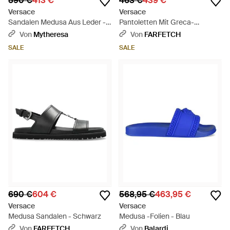
590 €
413 €
463 €
439 €
Versace
Versace
Sandalen Medusa Aus Leder -
Pantoletten Mit Greca-
Schwarz
Verzierung - Schwarz
Von
Mytheresa
Von
FARFETCH
SALE
SALE
690 €
604 €
568,95 €
463,95 €
Versace
Versace
Medusa Sandalen - Schwarz
Medusa -Folien - Blau
Von
FARFETCH
Von
Balardi