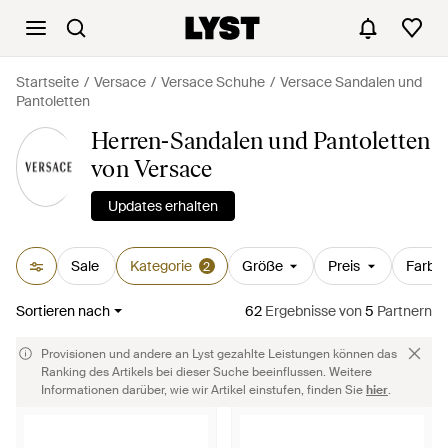
Startseite
Versace
Versace Schuhe
Versace Sandalen und
Pantoletten
Herren-Sandalen und Pantoletten
von Versace
Updates erhalten
Sale
Kategorie
Größe
Preis
Farbe
2
Sortieren nach
62
Ergebnisse
von
5
Partnern
Provisionen und andere an Lyst gezahlte Leistungen können das
Ranking des Artikels bei dieser Suche beeinflussen. Weitere
Informationen darüber, wie wir Artikel einstufen, finden Sie
hier
.