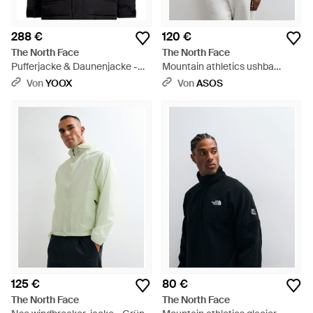
288 €
120 €
The North Face
The North Face
Pufferjacke & Daunenjacke -
Mountain athletics ushba
Schwarz
kapuzenjacke - Grau
Von
YOOX
Von
ASOS
125 €
80 €
The North Face
The North Face