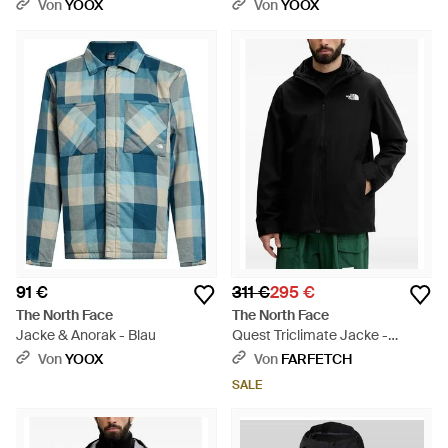
Von
YOOX
Von
YOOX
91 €
311 €
295 €
The North Face
The North Face
Jacke & Anorak - Blau
Quest Triclimate Jacke -
Schwarz
Von
YOOX
Von
FARFETCH
SALE