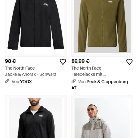
98 €
89,99 €
The North Face
The North Face
Jacke & Anorak - Schwarz
Fleecejacke mit
Reißverschluss Modell 'GLACI'
Von
YOOX
Von
Peek & Cloppenburg
- Grün
AT