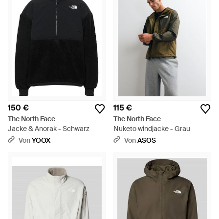
150 €
115 €
The North Face
The North Face
Jacke & Anorak - Schwarz
Nuketo windjacke - Grau
Von
YOOX
Von
ASOS