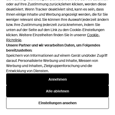
Schwarz
Von
FARFETCH
Von
FARFETCH
oder auf Ihre Zustimmung zurückziehen klicken, werden diese
oder auf Ihre Zustimmung zurückziehen klicken, werden diese
deaktiviert. Wenn Tracker deaktiviert sind, kann es sein, dass
deaktiviert. Wenn Tracker deaktiviert sind, kann es sein, dass
SALE
Ihnen einige Inhalte und Werbung angezeigt werden, die für Sie
Ihnen einige Inhalte und Werbung angezeigt werden, die für Sie
weniger relevant sind. Sie können Ihre Auswahl jederzeit ändern
weniger relevant sind. Sie können Ihre Auswahl jederzeit ändern
bzw. Ihre Zustimmung jederzeit zurücknehmen, indem Sie
bzw. Ihre Zustimmung jederzeit zurücknehmen, indem Sie
unten auf der Seite auf den Link zu den Cookie-Einstellungen
unten auf der Seite auf den Link zu den Cookie-Einstellungen
klicken. Weitere Einzelheiten finden Sie in unserer
klicken. Weitere Einzelheiten finden Sie in unserer
Cookie-
Cookie-
Richtlinie
Richtlinie
.
.
Unsere Partner und wir verarbeiten Daten, um Folgendes
Unsere Partner und wir verarbeiten Daten, um Folgendes
bereitzustellen:
bereitzustellen:
Speichern von Informationen auf einem Gerät und/oder Zugriff
Speichern von Informationen auf einem Gerät und/oder Zugriff
darauf. Personalisierte Werbung und Inhalte, Messen von
darauf. Personalisierte Werbung und Inhalte, Messen von
Werbung und Inhalten, Zielgruppenforschung und die
Werbung und Inhalten, Zielgruppenforschung und die
Entwicklung von Diensten.
Entwicklung von Diensten.
Annehmen
Annehmen
209 €
161 €
153 €
The North Face
The North Face
Alle ablehnen
Alle ablehnen
Gefütterte Kapuzenjacke - Blau
Kapuzenjacke Mit Logo-Print -
Blau
Von
FARFETCH
Von
FARFETCH
Einstellungen ansehen
Einstellungen ansehen
SALE