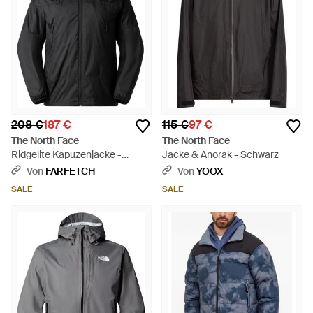
208 €
187 €
115 €
97 €
The North Face
The North Face
Ridgelite Kapuzenjacke -
Jacke & Anorak - Schwarz
Schwarz
Von
FARFETCH
Von
YOOX
SALE
SALE