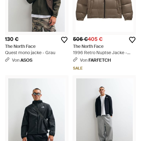
130 €
506 €
405 €
The North Face
The North Face
Quest mono jacke - Grau
1996 Retro Nuptse Jacke -
Braun
Von
ASOS
Von
FARFETCH
SALE