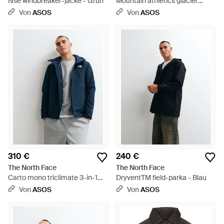
Nse windbreaker-jacke - Grün
Mountain athletics glacier
fleece mit 1/4-reißverschluss -
Von
ASOS
Von
ASOS
Blau
310 €
240 €
The North Face
The North Face
Carto mono triclimate 3-in-1
DryventTM field-parka - Blau
kapuzenjacke - Blau
Von
ASOS
Von
ASOS