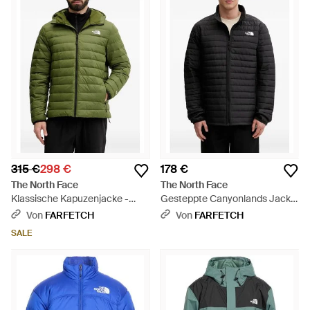
315 €
298 €
178 €
The North Face
The North Face
Klassische Kapuzenjacke -
Gesteppte Canyonlands Jacke
Grün
Mit Logo-Print - Schwarz
Von
FARFETCH
Von
FARFETCH
SALE