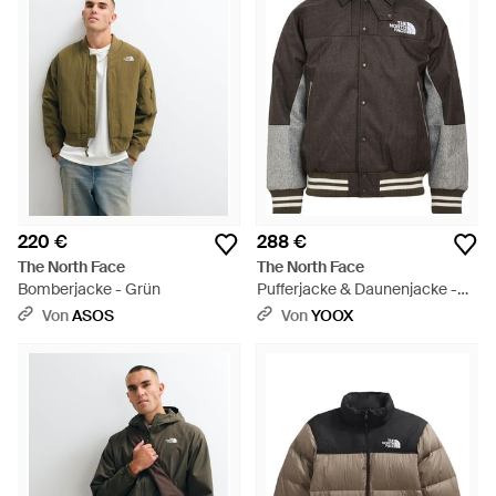
220 €
288 €
The North Face
The North Face
Bomberjacke - Grün
Pufferjacke & Daunenjacke -
Grau
Von
ASOS
Von
YOOX