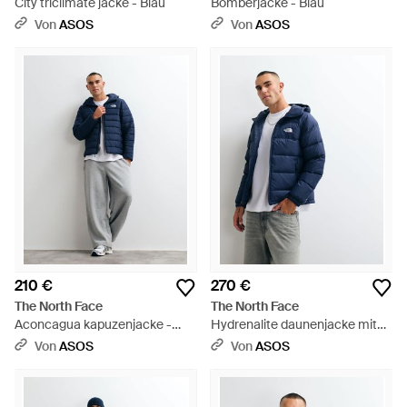
City triclimate jacke - Blau
Bomberjacke - Blau
Von
ASOS
Von
ASOS
210 €
270 €
The North Face
The North Face
Aconcagua kapuzenjacke -
Hydrenalite daunenjacke mit
Blau
kapuze - Blau
Von
ASOS
Von
ASOS