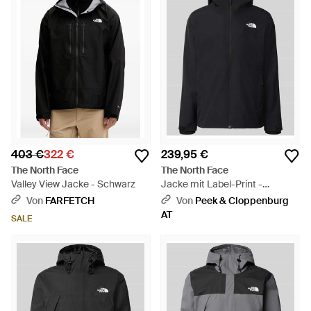
403 €
322 €
239,95 €
The North Face
The North Face
Valley View Jacke - Schwarz
Jacke mit Label-Print -
Schwarz
Von
FARFETCH
Von
Peek & Cloppenburg
AT
SALE