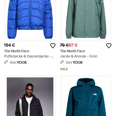
154 €
79 €
67 €
The North Face
The North Face
Pufferjacke & Daunenjacke -
Jacke & Anorak - Grün
Blau
Von
YOOX
Von
YOOX
SALE