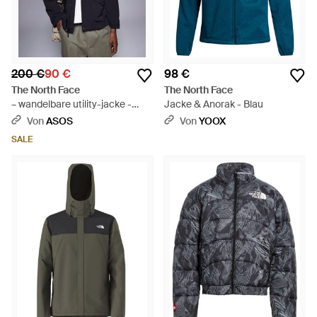
200 €
90 €
98 €
The North Face
The North Face
– wandelbare utility-jacke -
Jacke & Anorak - Blau
Blau
Von
ASOS
Von
YOOX
SALE