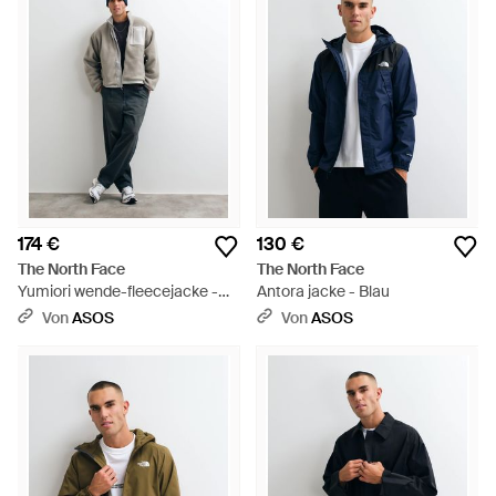
174 €
130 €
The North Face
The North Face
Yumiori wende-fleecejacke -
Antora jacke - Blau
Grau
Von
ASOS
Von
ASOS