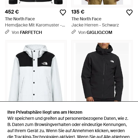
452 €
135 €
The North Face
The North Face
Hemdjacke Mit Karomuster -
Jacke Herren - Schwarz
Schwarz
Von
FARFETCH
Von
GIGLIO.COM
Ihre Privatsphäre liegt uns am Herzen
Ihre Privatsphäre liegt uns am Herzen
Wir speichern und greifen auf personenbezogene Daten, wie z.
Wir speichern und greifen auf personenbezogene Daten, wie z.
217 €
182 €
347 €
B. Daten zum Browsingverhalten oder eindeutige Kennungen,
B. Daten zum Browsingverhalten oder eindeutige Kennungen,
The North Face
The North Face
auf Ihrem Gerät zu. Wenn Sie auf Annehmen klicken, werden
auf Ihrem Gerät zu. Wenn Sie auf Annehmen klicken, werden
Reign On Kapuzenjacke -
Apex Bionic 3 Jacke - Schwarz
die Tracking-Technologien aktiviert. Wenn Sie auf Alle ablehnen
die Tracking-Technologien aktiviert. Wenn Sie auf Alle ablehnen