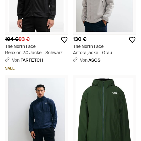
104 €
93 €
130 €
The North Face
The North Face
Reaxion 2.0 Jacke - Schwarz
Antora jacke - Grau
Von
FARFETCH
Von
ASOS
SALE