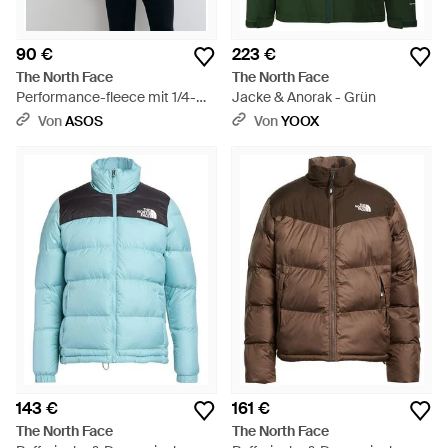
90 €
223 €
The North Face
The North Face
Performance-fleece mit 1/4-
Jacke & Anorak - Grün
reißverschluss - Blau
Von
ASOS
Von
YOOX
143 €
161 €
The North Face
The North Face