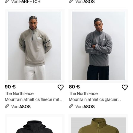
Kapuzenjacke - Grün
Von
FARFETCH
Von
ASOS
90 €
80 €
The North Face
The North Face
Mountain atheltics fleece mit
Mountain athletics glacier
1/4-reißverschluss - Grau
fleece mit 1/4-reißverschluss -
Von
ASOS
Von
ASOS
Grau