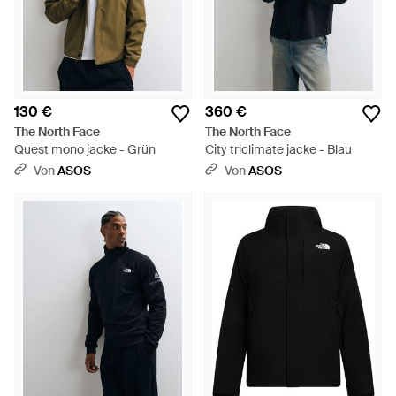
130 €
360 €
The North Face
The North Face
Quest mono jacke - Grün
City triclimate jacke - Blau
Von
ASOS
Von
ASOS