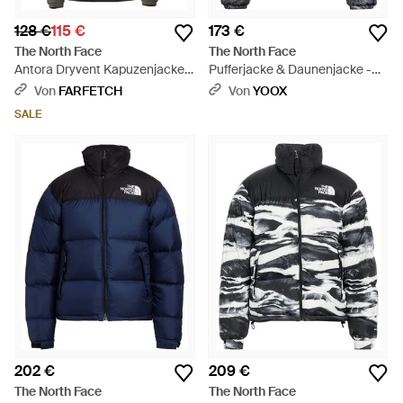
128 €
115 €
173 €
The North Face
The North Face
Antora Dryvent Kapuzenjacke -
Pufferjacke & Daunenjacke -
Schwarz
Grau
Von
FARFETCH
Von
YOOX
SALE
202 €
209 €
The North Face
The North Face