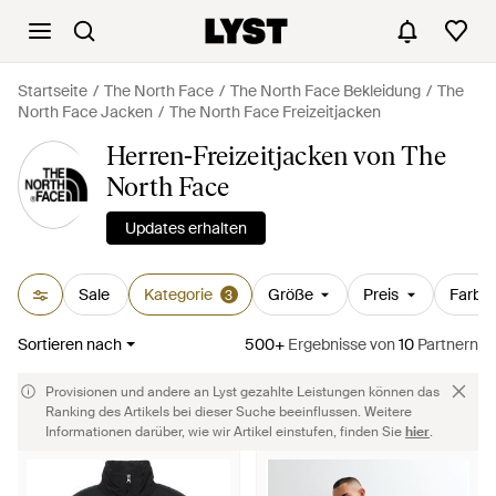
Startseite
The North Face
The North Face Bekleidung
The
North Face Jacken
The North Face Freizeitjacken
Herren-Freizeitjacken von The
North Face
Updates erhalten
Sale
Kategorie
Größe
Preis
Farbe
3
Sortieren nach
500+
Ergebnisse
von
10
Partnern
Provisionen und andere an Lyst gezahlte Leistungen können das
Ranking des Artikels bei dieser Suche beeinflussen. Weitere
Informationen darüber, wie wir Artikel einstufen, finden Sie
hier
.