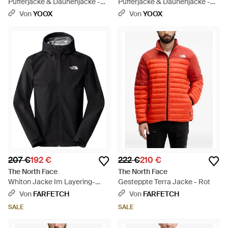
Pufferjacke & Daunenjacke -
Pufferjacke & Daunenjacke -
Blau
Braun
Von
YOOX
Von
YOOX
207 €
192 €
222 €
210 €
The North Face
The North Face
Whiton Jacke Im Layering-
Gesteppte Terra Jacke - Rot
Look - Schwarz
Von
FARFETCH
Von
FARFETCH
SALE
SALE