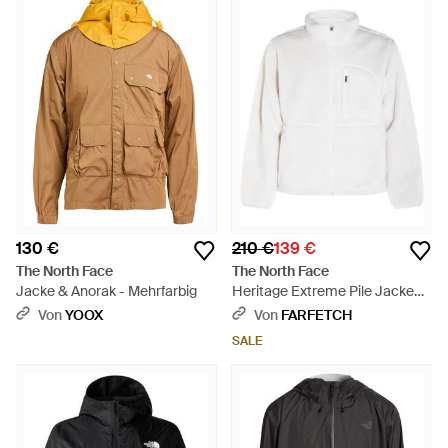
130 €
210 €
139 €
The North Face
The North Face
Jacke & Anorak - Mehrfarbig
Heritage Extreme Pile Jacke
Mit Kurzem Reißverschluss -
Von
YOOX
Von
FARFETCH
Weiß
SALE