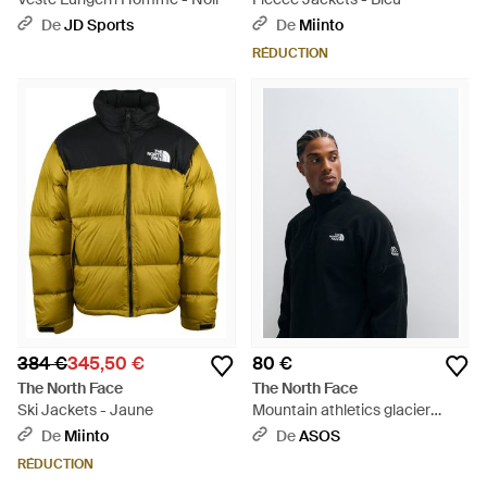
De
JD Sports
De
Miinto
RÉDUCTION
384 €
345,50 €
80 €
The North Face
The North Face
Ski Jackets - Jaune
Mountain athletics glacier
sweat polaire à demi-zip - Bleu
De
Miinto
De
ASOS
RÉDUCTION