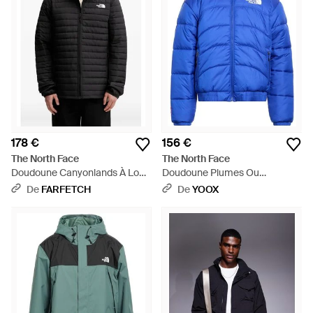
178 €
156 €
The North Face
The North Face
Doudoune Canyonlands À Logo
Doudoune Plumes Ou
Imprimé - Noir
Synthétique - Bleu
De
FARFETCH
De
YOOX