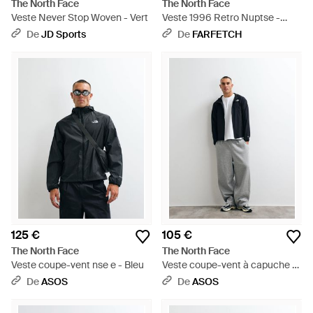
The North Face
The North Face
Veste Never Stop Woven - Vert
Veste 1996 Retro Nuptse -
Marron
De
JD Sports
De
FARFETCH
125 €
105 €
The North Face
The North Face
Veste coupe-vent nse e - Bleu
Veste coupe-vent à capuche e
- Gris
De
ASOS
De
ASOS