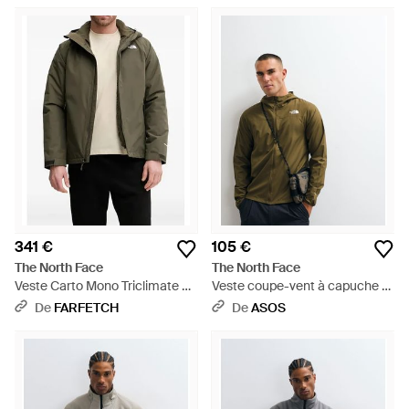
341 €
105 €
The North Face
The North Face
Veste Carto Mono Triclimate 3-
Veste coupe-vent à capuche -
En-1 À Capuche - Vert
Vert
De
FARFETCH
De
ASOS