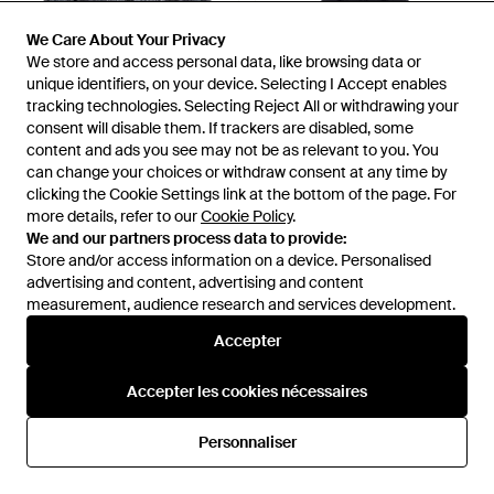
We Care About Your Privacy
We Care About Your Privacy
We store and access personal data, like browsing data or
We store and access personal data, like browsing data or
unique identifiers, on your device. Selecting I Accept enables
unique identifiers, on your device. Selecting I Accept enables
tracking technologies. Selecting Reject All or withdrawing your
tracking technologies. Selecting Reject All or withdrawing your
consent will disable them. If trackers are disabled, some
consent will disable them. If trackers are disabled, some
content and ads you see may not be as relevant to you. You
content and ads you see may not be as relevant to you. You
can change your choices or withdraw consent at any time by
can change your choices or withdraw consent at any time by
clicking the Cookie Settings link at the bottom of the page. For
clicking the Cookie Settings link at the bottom of the page. For
174 €
108,50 €
more details, refer to our
more details, refer to our
Cookie Policy
Cookie Policy
.
.
The North Face
The North Face
We and our partners process data to provide:
We and our partners process data to provide:
Doudoune Plumes Ou
Ski Jackets - Bleu
Store and/or access information on a device. Personalised
Store and/or access information on a device. Personalised
Synthétique - Gris
De
YOOX
De
Miinto
advertising and content, advertising and content
advertising and content, advertising and content
measurement, audience research and services development.
measurement, audience research and services development.
Accepter
Accepter
Accepter les cookies nécessaires
Accepter les cookies nécessaires
Personnaliser
Personnaliser