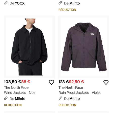
De
YOOX
De
Miinto
RÉDUCTION
103,50 €
88 €
123 €
92,50 €
The North Face
The North Face
Wind Jackets - Noir
Rain Proof Jackets - Violet
De
Miinto
De
Miinto
RÉDUCTION
RÉDUCTION