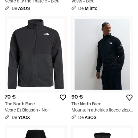
Veste city triclimate e - Bleu
Vests - Bleu
De
ASOS
De
Miinto
70 €
90 €
The North Face
The North Face
Veste Et Blouson - Noir
Mountain atheltics fleece zippé
1/4 - Bleu
De
YOOX
De
ASOS