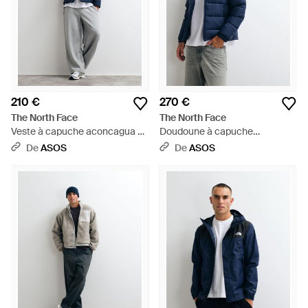
210 €
270 €
The North Face
The North Face
Veste à capuche aconcagua en
Doudoune à capuche
summit - Bleu
hydrenalite en summit - Bleu
De
ASOS
De
ASOS