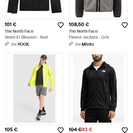
101 €
108,50 €
The North Face
The North Face
Veste Et Blouson - Noir
Fleece Jackets - Gris
De
YOOX
De
Miinto
105 €
104 €
93 €