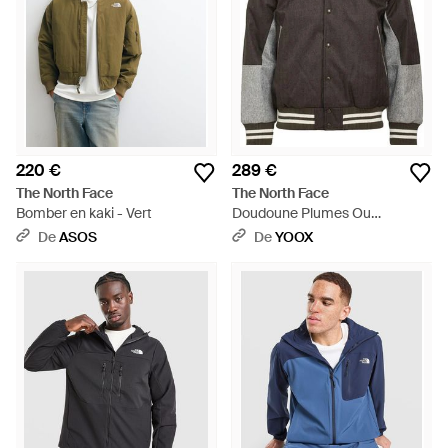
220 €
289 €
The North Face
The North Face
Bomber en kaki - Vert
Doudoune Plumes Ou
Synthétique - Gris
De
ASOS
De
YOOX