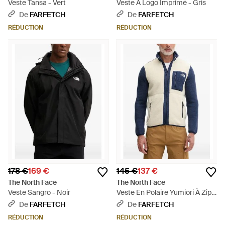
Veste Tansa - Vert
Veste À Logo Imprimé - Gris
De
FARFETCH
De
FARFETCH
RÉDUCTION
RÉDUCTION
178 €
169 €
145 €
137 €
The North Face
The North Face
Veste Sangro - Noir
Veste En Polaire Yumiori À Zip -
Bleu
De
FARFETCH
De
FARFETCH
RÉDUCTION
RÉDUCTION