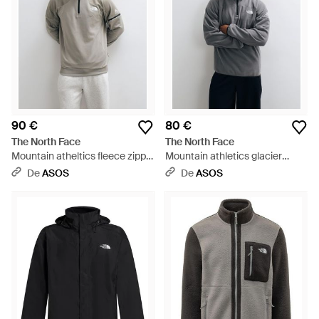
90 €
80 €
The North Face
The North Face
Mountain atheltics fleece zippé
Mountain athletics glacier
1/4 gris
polaire zippée 1/4 e - Gris
De
ASOS
De
ASOS