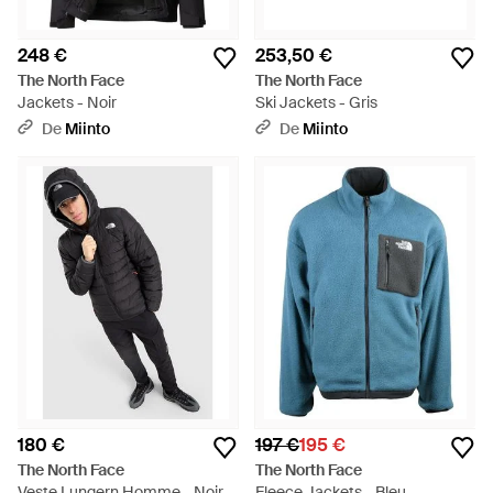
248 €
253,50 €
The North Face
The North Face
Jackets - Noir
Ski Jackets - Gris
De
Miinto
De
Miinto
180 €
197 €
195 €
The North Face
The North Face
Veste Lungern Homme - Noir
Fleece Jackets - Bleu