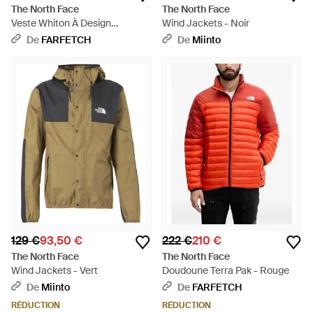
The North Face
The North Face
Veste Whiton À Design
Wind Jackets - Noir
Superposé - Noir
De
FARFETCH
De
Miinto
129 €
93,50 €
222 €
210 €
The North Face
The North Face
Wind Jackets - Vert
Doudoune Terra Pak - Rouge
De
Miinto
De
FARFETCH
RÉDUCTION
RÉDUCTION