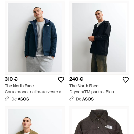
310 €
240 €
The North Face
The North Face
Carto mono triclimate veste à
DryventTM parka - Bleu
capuche 3-en-1 en summit -
De
ASOS
De
ASOS
Bleu