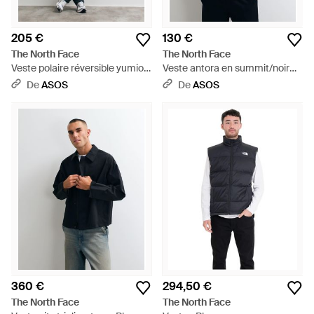
205 €
130 €
The North Face
The North Face
Veste polaire réversible yumiori
Veste antora en summit/noir
en cumulus cloud/stone sla -
tnf - Bleu
De
ASOS
De
ASOS
Gris
360 €
294,50 €
The North Face
The North Face