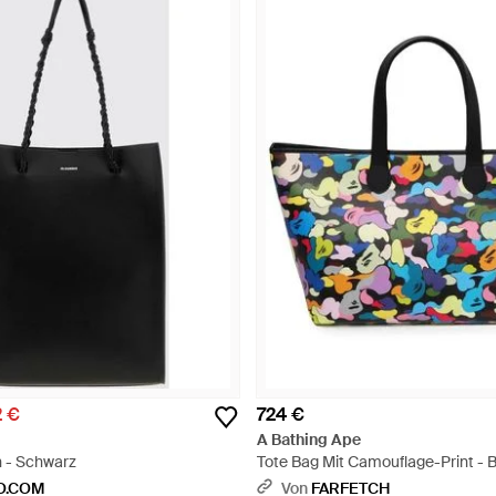
2 €
724 €
A Bathing Ape
 - Schwarz
Tote Bag Mit Camouflage-Print - 
O.COM
Von
FARFETCH