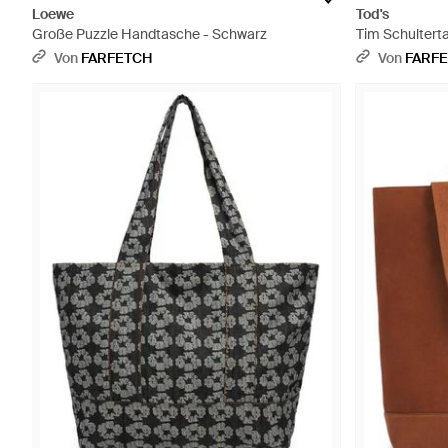
Loewe
Tod's
Große Puzzle Handtasche - Schwarz
Tim Schultert
Schwarz
Von
FARFETCH
Von
FARF