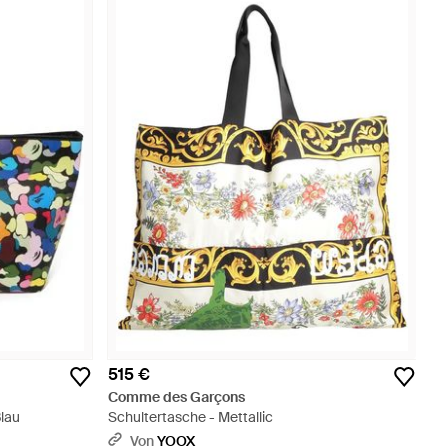
515 €
Comme des Garçons
Blau
Schultertasche - Mettallic
Von
YOOX