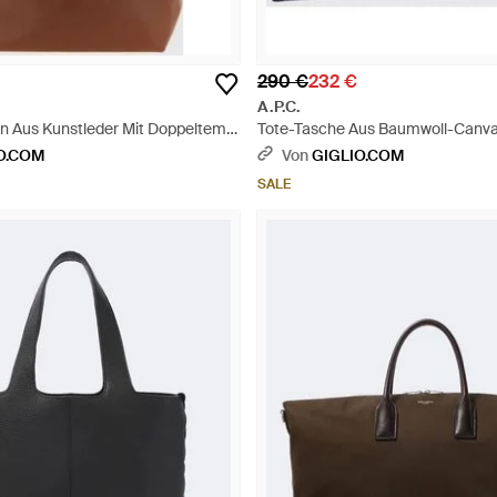
290 €
232 €
A.P.C.
n Aus Kunstleder Mit Doppeltem
Tote-Tasche Aus Baumwoll-Canva
godruck - Braun
Doppelgriff Und Reißverschluss - 
O.COM
Von
GIGLIO.COM
SALE