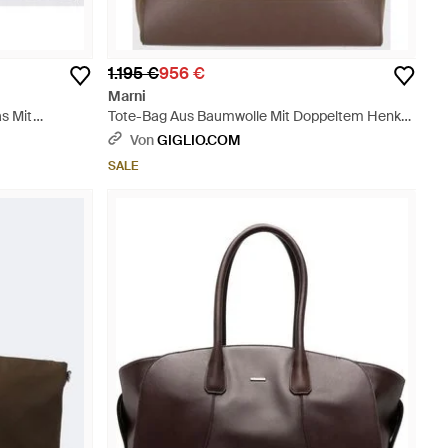
1.195 €
956 €
Marni
s Mit
Tote-Bag Aus Baumwolle Mit Doppeltem Henkel
Blau
Und Kontrastierenden Ledereinsätzen - Braun
Von
GIGLIO.COM
SALE