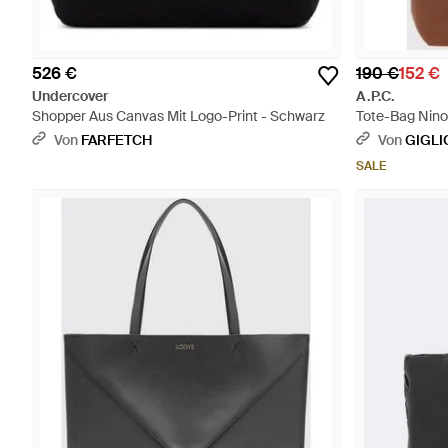
526 €
190 €
152 €
Undercover
A.P.C.
Shopper Aus Canvas Mit Logo-Print - Schwarz
Tote-Bag Nino
Henkel Und Lo
Von
FARFETCH
Von
GIGLI
SALE