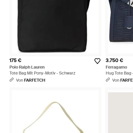
175 €
3.750 €
Polo Ralph Lauren
Ferragamo
Tote Bag Mit Pony-Motiv - Schwarz
Hug Tote Bag 
Von
FARFETCH
Von
FARF