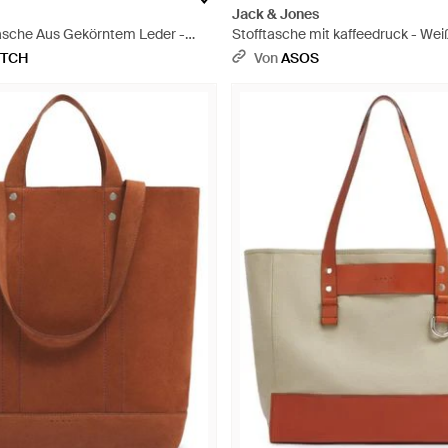
Jack & Jones
asche Aus Gekörntem Leder -
Stofftasche mit kaffeedruck - Wei
ETCH
Von
ASOS