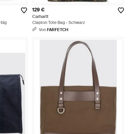
129 €
Carhartt
rbig
Clapton Tote Bag - Schwarz
Von
FARFETCH