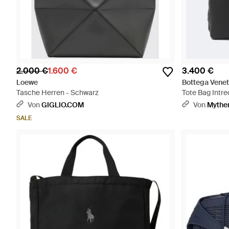
2.000 €
1.600 €
3.400 €
Loewe
Bottega Vene
Tasche Herren - Schwarz
Tote Bag Intr
Von
GIGLIO.COM
Von
Mythe
SALE