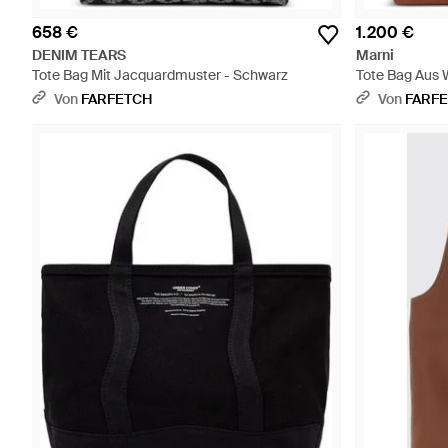
658 €
1.200 €
DENIM TEARS
Marni
Tote Bag Mit Jacquardmuster - Schwarz
Tote Bag Aus W
Von
FARFETCH
Von
FARF