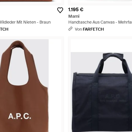
1.195 €
Marni
ildleder Mit Nieten - Braun
Handtasche Aus Canvas - Mehrfa
ETCH
Von
FARFETCH