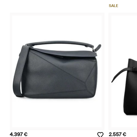
SALE
4.397 €
2.557 €