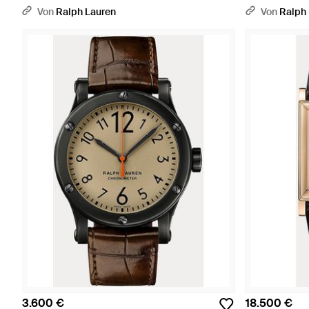
Von
Ralph Lauren
Von
Ralph
3.600 €
18.500 €