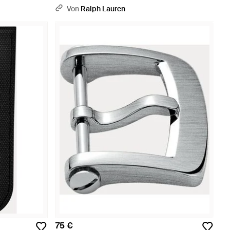
Schwarz
Von
Ralph Lauren
75 €