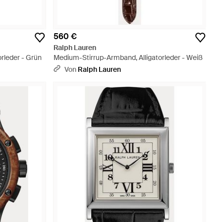
560 €
Ralph Lauren
rleder - Grün
Medium-Stirrup-Armband, Alligatorleder - Weiß
Von
Ralph Lauren