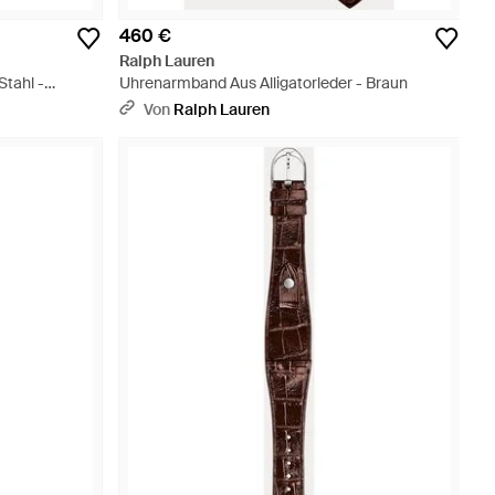
460 €
Ralph Lauren
tahl -
Uhrenarmband Aus Alligatorleder - Braun
Von
Ralph Lauren