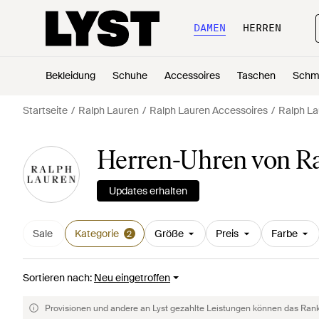
DAMEN
HERREN
Bekleidung
Schuhe
Accessoires
Taschen
Schm
Startseite
Ralph Lauren
Ralph Lauren Accessoires
Ralph La
Herren-Uhren von R
Updates erhalten
Sale
Kategorie
Größe
Preis
Farbe
2
Sortieren nach
:
Neu eingetroffen
Provisionen und andere an Lyst gezahlte Leistungen können das Rankin