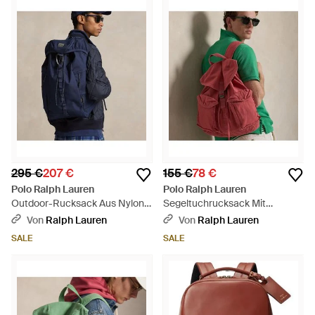
295 €
207 €
155 €
78 €
Polo Ralph Lauren
Polo Ralph Lauren
Outdoor-Rucksack Aus Nylon-
Segeltuchrucksack Mit
Oxford - Blau
Klappverschluss - Rot
Von
Ralph Lauren
Von
Ralph Lauren
SALE
SALE