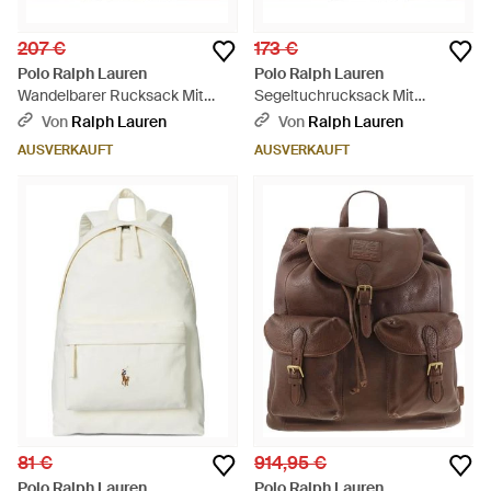
207 €
173 €
Polo Ralph Lauren
Polo Ralph Lauren
Wandelbarer Rucksack Mit
Segeltuchrucksack Mit
Lederbesatz - Schwarz
Lederbesatz - Grün
Von
Ralph Lauren
Von
Ralph Lauren
AUSVERKAUFT
AUSVERKAUFT
81 €
914,95 €
Polo Ralph Lauren
Polo Ralph Lauren