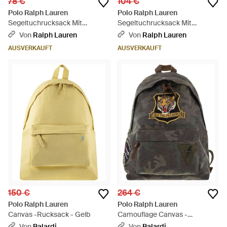
78 €
104 €
Polo Ralph Lauren
Polo Ralph Lauren
Segeltuchrucksack Mit
Segeltuchrucksack Mit
Klappverschluss - Blau
Klappverschluss - Grün
Von
Ralph Lauren
Von
Ralph Lauren
AUSVERKAUFT
AUSVERKAUFT
150 €
264 €
Polo Ralph Lauren
Polo Ralph Lauren
Canvas -Rucksack - Gelb
Camouflage Canvas -
Rucksack mit Tiger - Grau
Von
Balardi
Von
Balardi