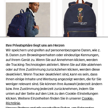
Ihre Privatsphäre liegt uns am Herzen
Ihre Privatsphäre liegt uns am Herzen
Wir speichern und greifen auf personenbezogene Daten, wie z.
Wir speichern und greifen auf personenbezogene Daten, wie z.
B. Daten zum Browsingverhalten oder eindeutige Kennungen,
B. Daten zum Browsingverhalten oder eindeutige Kennungen,
149,95 €
229,95 €
auf Ihrem Gerät zu. Wenn Sie auf Annehmen klicken, werden
auf Ihrem Gerät zu. Wenn Sie auf Annehmen klicken, werden
Polo Ralph Lauren
Polo Ralph Lauren
die Tracking-Technologien aktiviert. Wenn Sie auf Alle ablehnen
die Tracking-Technologien aktiviert. Wenn Sie auf Alle ablehnen
Rucksack aus Kordsamt - Blau
Canvas-Rucksack mit Polo
oder auf Ihre Zustimmung zurückziehen klicken, werden diese
oder auf Ihre Zustimmung zurückziehen klicken, werden diese
Bear - Blau
Von
Ralph Lauren
Von
Ralph Lauren
deaktiviert. Wenn Tracker deaktiviert sind, kann es sein, dass
deaktiviert. Wenn Tracker deaktiviert sind, kann es sein, dass
Ihnen einige Inhalte und Werbung angezeigt werden, die für Sie
Ihnen einige Inhalte und Werbung angezeigt werden, die für Sie
AUSVERKAUFT
AUSVERKAUFT
weniger relevant sind. Sie können Ihre Auswahl jederzeit ändern
weniger relevant sind. Sie können Ihre Auswahl jederzeit ändern
bzw. Ihre Zustimmung jederzeit zurücknehmen, indem Sie
bzw. Ihre Zustimmung jederzeit zurücknehmen, indem Sie
unten auf der Seite auf den Link zu den Cookie-Einstellungen
unten auf der Seite auf den Link zu den Cookie-Einstellungen
klicken. Weitere Einzelheiten finden Sie in unserer
klicken. Weitere Einzelheiten finden Sie in unserer
Cookie-
Cookie-
62 von 62 werden
Richtlinie
Richtlinie
.
.
angezeigt