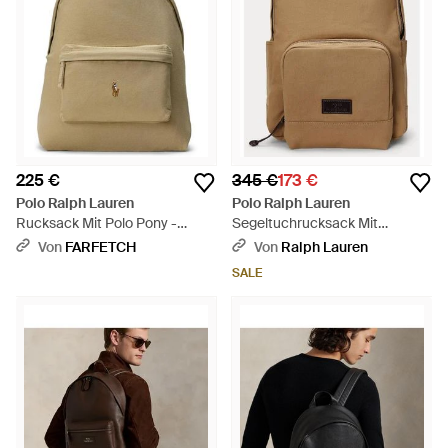
225 €
345 €
173 €
Polo Ralph Lauren
Polo Ralph Lauren
Rucksack Mit Polo Pony -
Segeltuchrucksack Mit
Natur
Lederbesatz - Braun
Von
FARFETCH
Von
Ralph Lauren
SALE