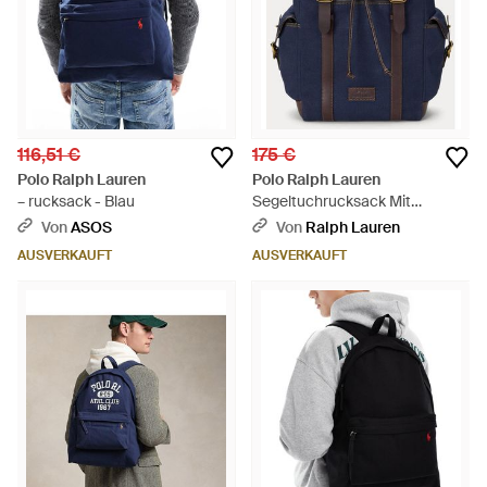
116,51 €
175 €
Polo Ralph Lauren
Polo Ralph Lauren
– rucksack - Blau
Segeltuchrucksack Mit
Lederbesatz - Blau
Von
ASOS
Von
Ralph Lauren
AUSVERKAUFT
AUSVERKAUFT