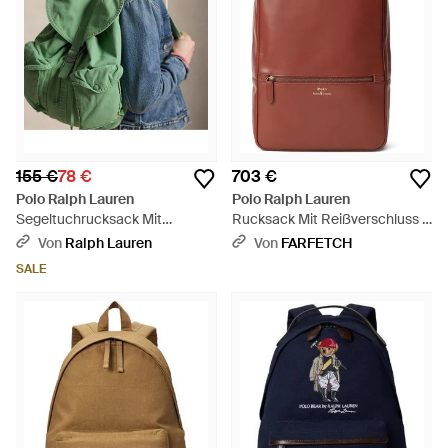
155 €
78 €
703 €
Polo Ralph Lauren
Polo Ralph Lauren
Segeltuchrucksack Mit
Rucksack Mit Reißverschluss -
Klappverschluss - Grün
Rot
Von
Ralph Lauren
Von
FARFETCH
SALE