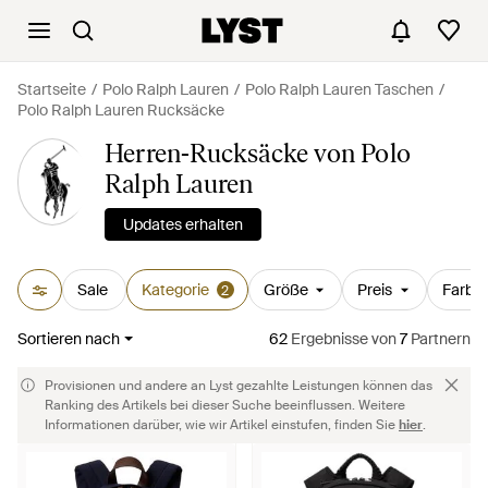
Startseite
Polo Ralph Lauren
Polo Ralph Lauren Taschen
Polo Ralph Lauren Rucksäcke
Herren-Rucksäcke von Polo
Ralph Lauren
Updates erhalten
Sale
Kategorie
Größe
Preis
Farbe
2
Sortieren nach
62
Ergebnisse
von
7
Partnern
Provisionen und andere an Lyst gezahlte Leistungen können das
Ranking des Artikels bei dieser Suche beeinflussen. Weitere
Informationen darüber, wie wir Artikel einstufen, finden Sie
hier
.