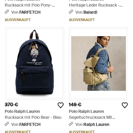
Rucksack mit Polo Pony-
Heritage Leder Rucksack -
Stickerei - Weiß
Braun
Von
FARFETCH
Von
Balardi
AUSVERKAUFT
AUSVERKAUFT
370 €
149 €
Polo Ralph Lauren
Polo Ralph Lauren
Rucksack mit Polo Bear - Blau
Segeltuchrucksack Mit
Klappverschluss - Mettallic
Von
FARFETCH
Von
Ralph Lauren
AUSVERKAUFT
AUSVERKAUFT