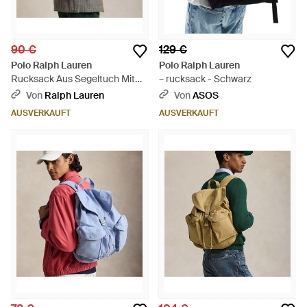
90 €
129 €
Polo Ralph Lauren
Polo Ralph Lauren
Rucksack Aus Segeltuch Mit
– rucksack - Schwarz
Grafik - Blau
Von
Ralph Lauren
Von
ASOS
AUSVERKAUFT
AUSVERKAUFT