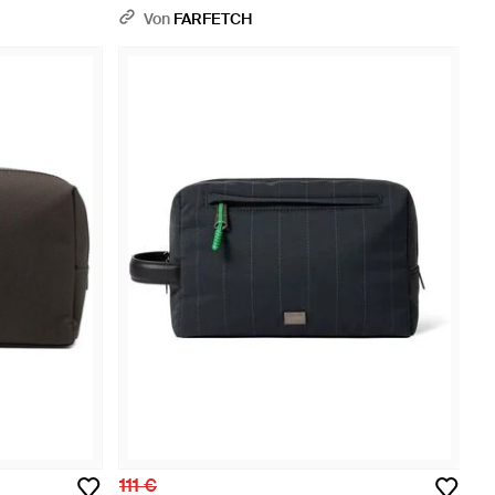
Von
FARFETCH
111 €