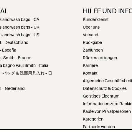
NAL
HILFE UND IN
gs and wash bags - CA
Kundendienst
gs and wash bags - UK
Über uns
gs and wash bags - US
Versand
l - Deutschland
Rückgabe
- España
Zahlungen
ul Smith - France
Rückerstattungen
 bagno Paul Smith - Italia
Karriere
タリーバッグ & 洗面用具入れ - 日
Kontakt
Allgemeine Geschäftsbed
n - Nederland
Datenschutz & Cookies
Geistiges Eigentum
Informationen zum Ranking
Käufe von Privatpersonen
Kategorien
PartnerIn werden