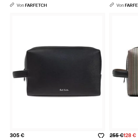
Von
FARFETCH
Von
FARF
305 €
255 €
128 €