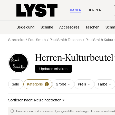
DAMEN
HERREN
Bekleidung
Schuhe
Accessoires
Taschen
Schm
Startseite
Paul Smith
Paul Smith Taschen
Paul Smith Kultur
Herren-Kulturbeutel
Updates erhalten
Sale
Kategorie
Größe
Preis
Farbe
2
Sortieren nach
:
Neu eingetroffen
Provisionen und andere an Lyst gezahlte Leistungen können das Rankin