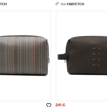
ETCH
Von
FARFETCH
241 €