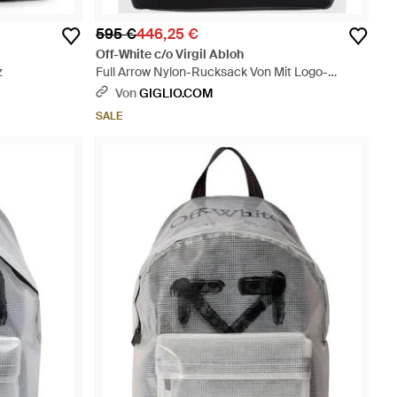
595 €
446,25 €
Off-White c/o Virgil Abloh
z
Full Arrow Nylon-Rucksack Von Mit Logo-
Riemen Und Arrow-Print - Schwarz
Von
GIGLIO.COM
SALE