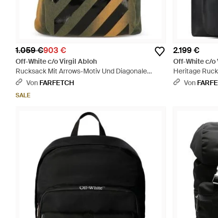
1.059 €
903 €
2.199 €
Off-White c/o Virgil Abloh
Off-White c/o 
Rucksack Mit Arrows-Motiv Und Diagonale
Heritage Ruck
Streifen - Grün
Von
FARFETCH
Von
FARF
SALE