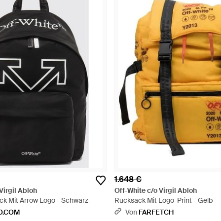
1.648 €
Virgil Abloh
Off-White c/o Virgil Abloh
k Mit Arrow Logo - Schwarz
Rucksack Mit Logo-Print - Gelb
O.COM
Von
FARFETCH