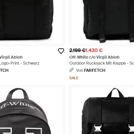
2.199 €
1.430 €
Virgil Abloh
Off-White c/o Virgil Abloh
Logo-Print - Schwarz
Outdoor Rucksack Mit Klappe - S
ETCH
Von
FARFETCH
SALE