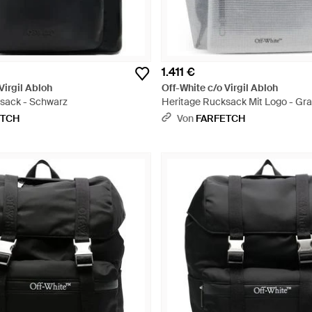
1.411 €
Virgil Abloh
Off-White c/o Virgil Abloh
sack - Schwarz
Heritage Rucksack Mit Logo - Gr
ETCH
Von
FARFETCH