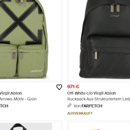
971 €
Virgil Abloh
Off-White c/o Virgil Abloh
Arrows-Motiv - Grün
Rucksack Aus Strukturiertem Led
ETCH
Von
FARFETCH
AUSVERKAUFT