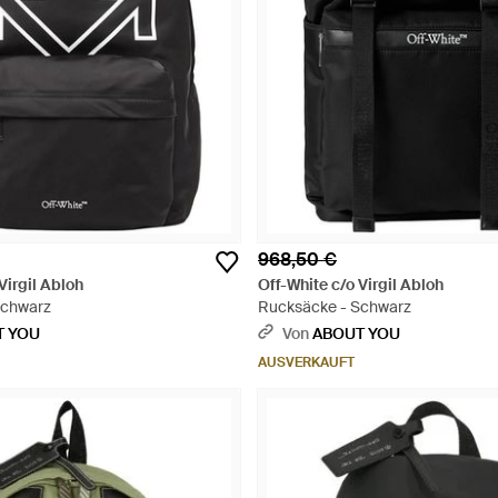
968,50 €
Virgil Abloh
Off-White c/o Virgil Abloh
Schwarz
Rucksäcke - Schwarz
T YOU
Von
ABOUT YOU
AUSVERKAUFT