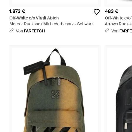
1.873 €
483 €
Off-White c/o Virgil Abloh
Off-White c/o 
Meteor Rucksack Mit Lederbesatz - Schwarz
Arrows Rucksa
Von
FARFETCH
Von
FARF