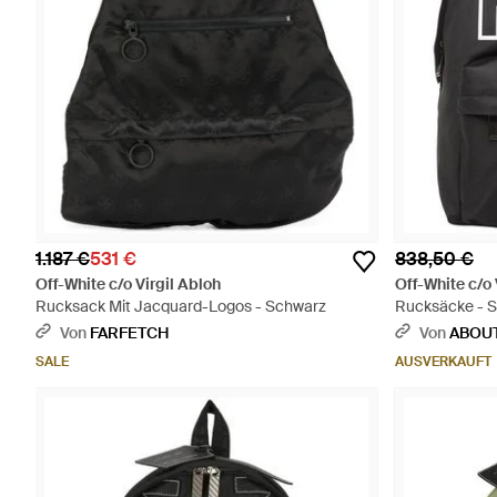
1.187 €
531 €
838,50 €
Off-White c/o Virgil Abloh
Off-White c/o 
Rucksack Mit Jacquard-Logos - Schwarz
Rucksäcke - 
Von
FARFETCH
Von
ABOU
SALE
AUSVERKAUFT