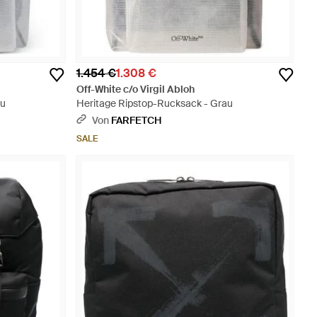
1.454 €
1.308 €
Off-White c/o Virgil Abloh
au
Heritage Ripstop-Rucksack - Grau
Von
FARFETCH
SALE