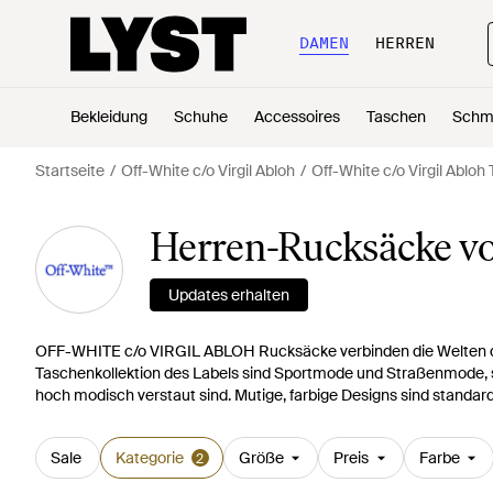
DAMEN
HERREN
Bekleidung
Schuhe
Accessoires
Taschen
Schm
Startseite
Off-White c/o Virgil Abloh
Off-White c/o Virgil Abloh
Herren-Rucksäcke von
Updates erhalten
OFF-WHITE c/o VIRGIL ABLOH Rucksäcke verbinden die Welten der
Taschenkollektion des Labels sind Sportmode und Straßenmode, s
hoch modisch verstaut sind. Mutige, farbige Designs sind standar
Sale
Kategorie
Größe
Preis
Farbe
2