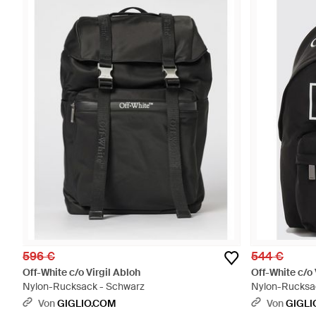
596 €
544 €
Off-White c/o Virgil Abloh
Off-White c/o 
Nylon-Rucksack - Schwarz
Nylon-Rucksac
Von
GIGLIO.COM
Von
GIGLI