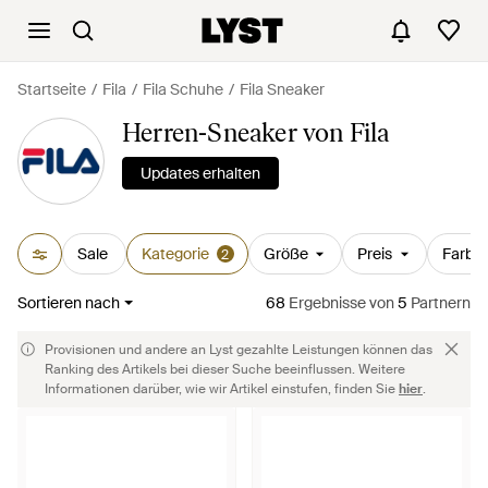
Startseite
Fila
Fila Schuhe
Fila Sneaker
Herren-Sneaker von Fila
Updates erhalten
Sale
Kategorie
Größe
Preis
Farbe
2
Sortieren nach
68
Ergebnisse
von
5
Partnern
Provisionen und andere an Lyst gezahlte Leistungen können das
Ranking des Artikels bei dieser Suche beeinflussen. Weitere
Informationen darüber, wie wir Artikel einstufen, finden Sie
hier
.