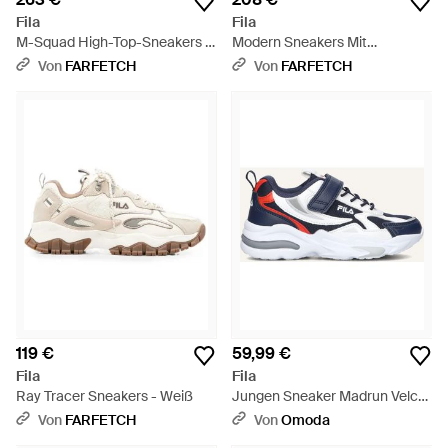
Fila
Fila
M-Squad High-Top-Sneakers -
Modern Sneakers Mit
Weiß
Schnürung - Weiß
Von
FARFETCH
Von
FARFETCH
119 €
59,99 €
Fila
Fila
Ray Tracer Sneakers - Weiß
Jungen Sneaker Madrun Velcro
- Schwarz
Von
FARFETCH
Von
Omoda