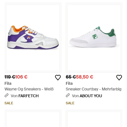
119 €
106 €
65 €
58,50 €
Fila
Fila
Wayne Og Sneakers - Weiß
Sneaker Courtbay - Mehrfarbig
Von
FARFETCH
Von
ABOUT YOU
SALE
SALE