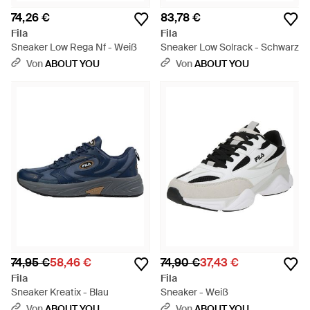
74,26 €
83,78 €
Fila
Fila
Sneaker Low Rega Nf - Weiß
Sneaker Low Solrack - Schwarz
Von
ABOUT YOU
Von
ABOUT YOU
74,95 €
58,46 €
74,90 €
37,43 €
Fila
Fila
Sneaker Kreatix - Blau
Sneaker - Weiß
Von
ABOUT YOU
Von
ABOUT YOU