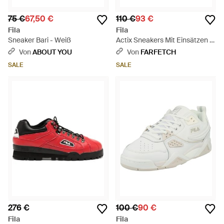
75 €
67,50 €
110 €
93 €
Fila
Fila
Sneaker Bari - Weiß
Actix Sneakers Mit Einsätzen -
Weiß
Von
ABOUT YOU
Von
FARFETCH
SALE
SALE
276 €
100 €
90 €
Fila
Fila