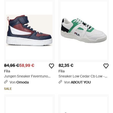
84,95 €
58,99 €
82,35 €
Fila
Fila
Jungen Sneaker Fxventuno
Sneaker Low Cedar Cb Low -
Velcro Mid - Blau
Grün
Von
Omoda
Von
ABOUT YOU
SALE