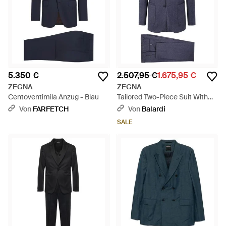
5.350 €
2.507,95 €
1.675,95 €
ZEGNA
ZEGNA
Centoventimila Anzug - Blau
Tailored Two-Piece Suit With
Classic Notch Lapel - Blau
Von
FARFETCH
Von
Balardi
SALE