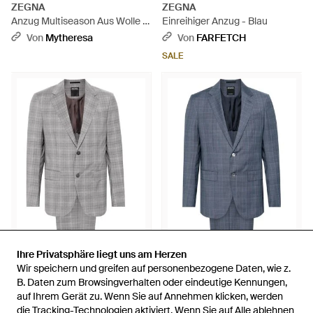
ZEGNA
ZEGNA
Anzug Multiseason Aus Wolle -
Einreihiger Anzug - Blau
Schwarz
Von
Mytheresa
Von
FARFETCH
SALE
2.100 €
Ihre Privatsphäre liegt uns am Herzen
Ihre Privatsphäre liegt uns am Herzen
2.085 €
2.100 €
2.085 €
Wir speichern und greifen auf personenbezogene Daten, wie z.
Wir speichern und greifen auf personenbezogene Daten, wie z.
ZEGNA
ZEGNA
B. Daten zum Browsingverhalten oder eindeutige Kennungen,
B. Daten zum Browsingverhalten oder eindeutige Kennungen,
Karierter Anzug - Grau
Karierter Anzug - Blau
auf Ihrem Gerät zu. Wenn Sie auf Annehmen klicken, werden
auf Ihrem Gerät zu. Wenn Sie auf Annehmen klicken, werden
Von
FARFETCH
Von
FARFETCH
die Tracking-Technologien aktiviert. Wenn Sie auf Alle ablehnen
die Tracking-Technologien aktiviert. Wenn Sie auf Alle ablehnen