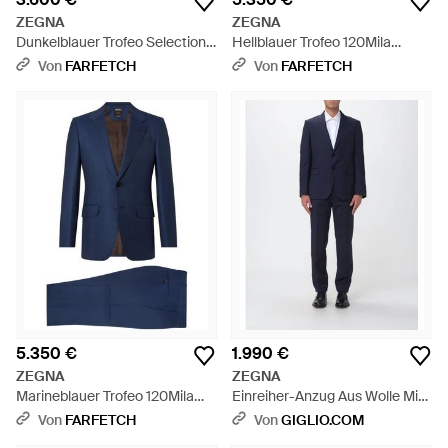
ZEGNA
ZEGNA
Dunkelblauer Trofeo Selection
Hellblauer Trofeo 120Mila
Wollanzug
Wollanzug
Von
FARFETCH
Von
FARFETCH
5.350 €
1.990 €
ZEGNA
ZEGNA
Marineblauer Trofeo 120Mila
Einreiher-Anzug Aus Wolle Mit
Wollanzug
Nadelstreifenmuster - Blau
Von
FARFETCH
Von
GIGLIO.COM