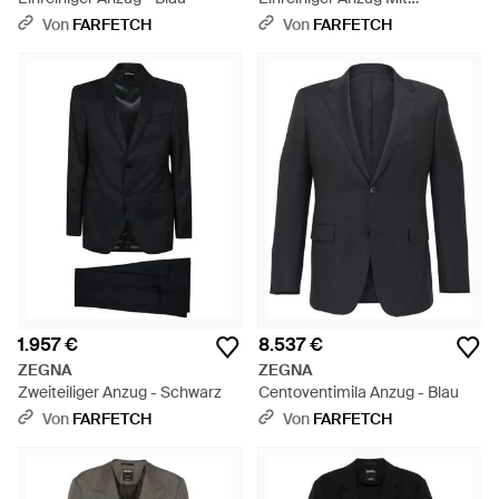
Klappentasche - Blau
Von
FARFETCH
Von
FARFETCH
1.957 €
8.537 €
ZEGNA
ZEGNA
Zweiteiliger Anzug - Schwarz
Centoventimila Anzug - Blau
Von
FARFETCH
Von
FARFETCH