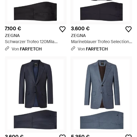
7.100 €
3.600 €
ZEGNA
ZEGNA
Schwarzer Trofeo 120Mila
Marineblauer Trofeo Selection
Abendanzug Aus Wolle Und
Wollanzug
Von
FARFETCH
Von
FARFETCH
Mohär - Schwarz
3.600 €
5.350 €