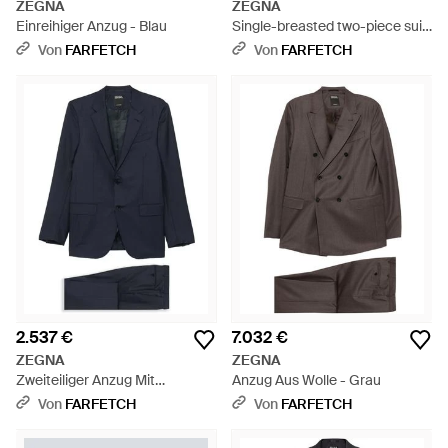
ZEGNA
ZEGNA
Einreihiger Anzug - Blau
Single-breasted two-piece suit
- Schwarz
Von
FARFETCH
Von
FARFETCH
2.537 €
7.032 €
ZEGNA
ZEGNA
Zweiteiliger Anzug Mit
Anzug Aus Wolle - Grau
Nadelstreifen - Blau
Von
FARFETCH
Von
FARFETCH