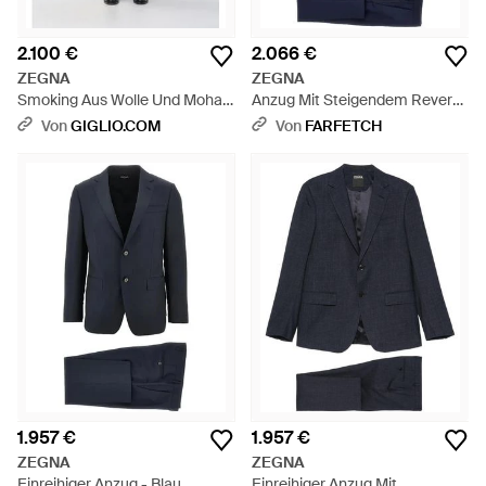
2.100 €
2.066 €
ZEGNA
ZEGNA
Smoking Aus Wolle Und Mohair
Anzug Mit Steigendem Revers
- Blau
- Blau
Von
GIGLIO.COM
Von
FARFETCH
1.957 €
1.957 €
ZEGNA
ZEGNA
Einreihiger Anzug - Blau
Einreihiger Anzug Mit