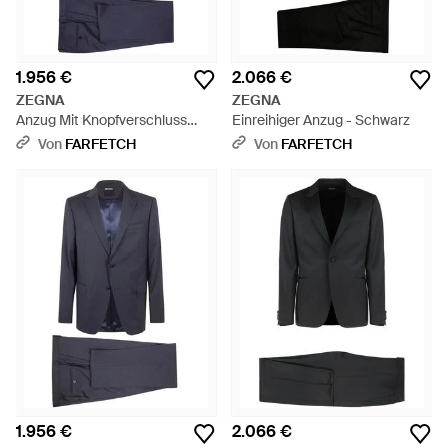
1.956 €
2.066 €
ZEGNA
ZEGNA
Anzug Mit Knopfverschluss
Einreihiger Anzug - Schwarz
(2Er-Set) - Blau
Von
FARFETCH
Von
FARFETCH
1.956 €
2.066 €