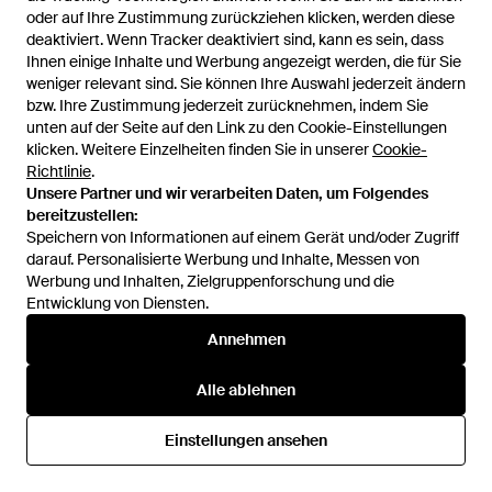
SALE
SALE
oder auf Ihre Zustimmung zurückziehen klicken, werden diese
oder auf Ihre Zustimmung zurückziehen klicken, werden diese
deaktiviert. Wenn Tracker deaktiviert sind, kann es sein, dass
deaktiviert. Wenn Tracker deaktiviert sind, kann es sein, dass
Ihnen einige Inhalte und Werbung angezeigt werden, die für Sie
Ihnen einige Inhalte und Werbung angezeigt werden, die für Sie
weniger relevant sind. Sie können Ihre Auswahl jederzeit ändern
weniger relevant sind. Sie können Ihre Auswahl jederzeit ändern
bzw. Ihre Zustimmung jederzeit zurücknehmen, indem Sie
bzw. Ihre Zustimmung jederzeit zurücknehmen, indem Sie
unten auf der Seite auf den Link zu den Cookie-Einstellungen
unten auf der Seite auf den Link zu den Cookie-Einstellungen
klicken. Weitere Einzelheiten finden Sie in unserer
klicken. Weitere Einzelheiten finden Sie in unserer
Cookie-
Cookie-
Richtlinie
Richtlinie
.
.
Unsere Partner und wir verarbeiten Daten, um Folgendes
Unsere Partner und wir verarbeiten Daten, um Folgendes
bereitzustellen:
bereitzustellen:
Speichern von Informationen auf einem Gerät und/oder Zugriff
Speichern von Informationen auf einem Gerät und/oder Zugriff
darauf. Personalisierte Werbung und Inhalte, Messen von
darauf. Personalisierte Werbung und Inhalte, Messen von
Werbung und Inhalten, Zielgruppenforschung und die
Werbung und Inhalten, Zielgruppenforschung und die
Entwicklung von Diensten.
Entwicklung von Diensten.
2.459 €
2.383 €
Annehmen
Annehmen
ZEGNA
ZEGNA
Einreihiger Anzug - Schwarz
Einreihiger Anzug - Schwarz
Alle ablehnen
Alle ablehnen
Von
FARFETCH
Von
FARFETCH
Einstellungen ansehen
Einstellungen ansehen