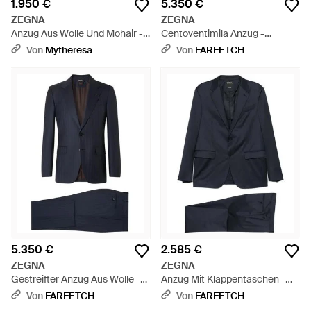
1.950 €
5.350 €
ZEGNA
ZEGNA
Anzug Aus Wolle Und Mohair -
Centoventimila Anzug -
Schwarz
Schwarz
Von
Mytheresa
Von
FARFETCH
5.350 €
2.585 €
ZEGNA
ZEGNA
Gestreifter Anzug Aus Wolle -
Anzug Mit Klappentaschen -
Blau
Blau
Von
FARFETCH
Von
FARFETCH