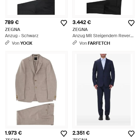
789 €
3.442 €
ZEGNA
ZEGNA
Anzug - Schwarz
Anzug Mit Steigendem Revers
- Schwarz
Von
YOOX
Von
FARFETCH
1.973 €
2.351 €