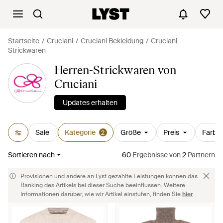
Startseite
Cruciani
Cruciani Bekleidung
Cruciani
Strickwaren
Herren-Strickwaren von
Cruciani
Updates erhalten
Sale
Kategorie
Größe
Preis
Farbe
2
Sortieren nach
60
Ergebnisse
von
2
Partnern
Provisionen und andere an Lyst gezahlte Leistungen können das
Ranking des Artikels bei dieser Suche beeinflussen. Weitere
Informationen darüber, wie wir Artikel einstufen, finden Sie
hier
.