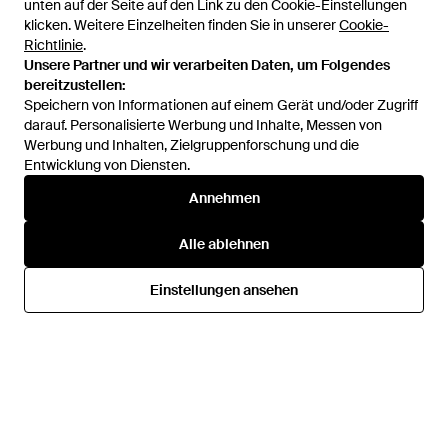
unten auf der Seite auf den Link zu den Cookie-Einstellungen
unten auf der Seite auf den Link zu den Cookie-Einstellungen
klicken. Weitere Einzelheiten finden Sie in unserer
klicken. Weitere Einzelheiten finden Sie in unserer
Cookie-
Cookie-
Richtlinie
Richtlinie
.
.
Unsere Partner und wir verarbeiten Daten, um Folgendes
Unsere Partner und wir verarbeiten Daten, um Folgendes
bereitzustellen:
bereitzustellen:
Speichern von Informationen auf einem Gerät und/oder Zugriff
Speichern von Informationen auf einem Gerät und/oder Zugriff
darauf. Personalisierte Werbung und Inhalte, Messen von
darauf. Personalisierte Werbung und Inhalte, Messen von
Werbung und Inhalten, Zielgruppenforschung und die
Werbung und Inhalten, Zielgruppenforschung und die
Entwicklung von Diensten.
Entwicklung von Diensten.
135 €
371 €
Annehmen
Annehmen
Cruciani
Cruciani
Pullover - Blau
Pullover Mit Rollkragen - Weiß
Alle ablehnen
Alle ablehnen
Von
YOOX
Von
FARFETCH
AUSVERKAUFT
Einstellungen ansehen
Einstellungen ansehen
AUSVERKAUFT