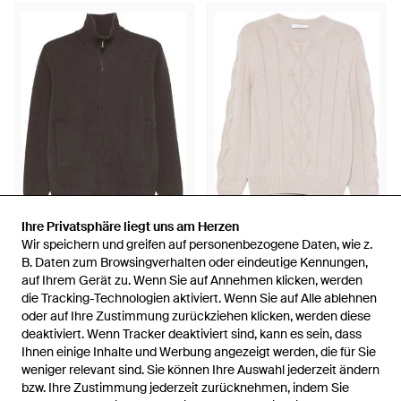
Ihre Privatsphäre liegt uns am Herzen
Ihre Privatsphäre liegt uns am Herzen
410 €
368 €
Wir speichern und greifen auf personenbezogene Daten, wie z.
Wir speichern und greifen auf personenbezogene Daten, wie z.
Cruciani
Cruciani
B. Daten zum Browsingverhalten oder eindeutige Kennungen,
B. Daten zum Browsingverhalten oder eindeutige Kennungen,
Pullover Mit Rollkragen - Braun
Pullover Mit Zopfmuster -
auf Ihrem Gerät zu. Wenn Sie auf Annehmen klicken, werden
auf Ihrem Gerät zu. Wenn Sie auf Annehmen klicken, werden
Natur
die Tracking-Technologien aktiviert. Wenn Sie auf Alle ablehnen
die Tracking-Technologien aktiviert. Wenn Sie auf Alle ablehnen
Von
FARFETCH
Von
FARFETCH
oder auf Ihre Zustimmung zurückziehen klicken, werden diese
oder auf Ihre Zustimmung zurückziehen klicken, werden diese
AUSVERKAUFT
AUSVERKAUFT
deaktiviert. Wenn Tracker deaktiviert sind, kann es sein, dass
deaktiviert. Wenn Tracker deaktiviert sind, kann es sein, dass
Ihnen einige Inhalte und Werbung angezeigt werden, die für Sie
Ihnen einige Inhalte und Werbung angezeigt werden, die für Sie
weniger relevant sind. Sie können Ihre Auswahl jederzeit ändern
weniger relevant sind. Sie können Ihre Auswahl jederzeit ändern
bzw. Ihre Zustimmung jederzeit zurücknehmen, indem Sie
bzw. Ihre Zustimmung jederzeit zurücknehmen, indem Sie