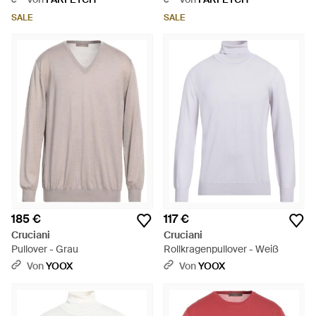
SALE
SALE
185 €
117 €
Cruciani
Cruciani
Pullover - Grau
Rollkragenpullover - Weiß
Von
YOOX
Von
YOOX