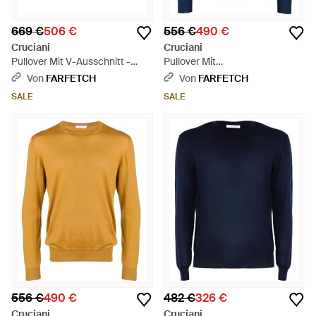
669 €
506 €
556 €
490 €
Cruciani
Cruciani
Pullover Mit V-Ausschnitt -
Pullover Mit
Schwarz
Rundhalsausschnitt - Blau
Von
FARFETCH
Von
FARFETCH
SALE
SALE
556 €
490 €
482 €
326 €
Cruciani
Cruciani