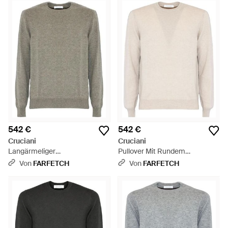
Handwerkskunst widerspiegeln. Schauen Sie sich die Cruciani
Strickserie an und finden Sie üppig weiche Pullover und
Strickjacken mit zeitlos elegantem Tragegefühl. In einer Reihe
von klassischen Schnitten, satten Farben und
schmeichelhaften Passformen sind diese die perfekte
Ergänzung zu einem anspruchsvollen
Herbst-/Winterschrank.
542 €
542 €
Cruciani
Cruciani
Langärmeliger
Pullover Mit Rundem
Kaschmirpullover - Grau
Ausschnitt - Weiß
Von
FARFETCH
Von
FARFETCH