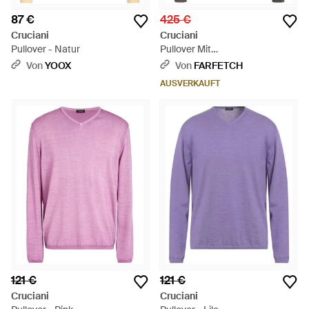
87 €
425 €
Cruciani
Cruciani
Pullover - Natur
Pullover Mit
Rundhalsausschnitt - Grau
Von
YOOX
Von
FARFETCH
AUSVERKAUFT
121 €
121 €
Cruciani
Cruciani