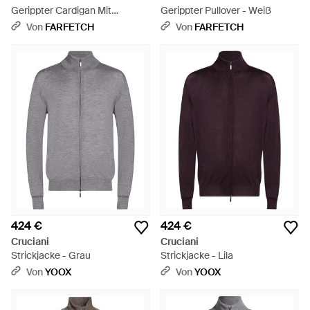
Gerippter Cardigan Mit
Gerippter Pullover - Weiß
Knopfverschluss - Grau
Von
FARFETCH
Von
FARFETCH
424 €
424 €
Cruciani
Cruciani
Strickjacke - Grau
Strickjacke - Lila
Von
YOOX
Von
YOOX