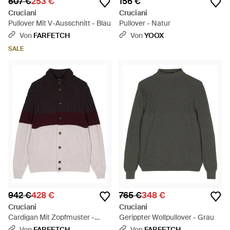
507 €
253 €
156 €
Cruciani
Cruciani
Pullover Mit V-Ausschnitt - Blau
Pullover - Natur
Von
FARFETCH
Von
YOOX
SALE
942 €
428 €
765 €
348 €
Cruciani
Cruciani
Cardigan Mit Zopfmuster -
Gerippter Wollpullover - Grau
Natur
Von
FARFETCH
Von
FARFETCH