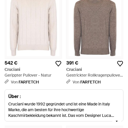
542 €
391 €
Cruciani
Cruciani
Gerippter Pullover - Natur
Gestrickter Rollkragenpullover
- Braun
Von
FARFETCH
Von
FARFETCH
Über :
Cruciani wurde 1992 gegründet und ist eine Made in Italy
Marke, die am besten für ihre hochwertige
Kaschmirbekleidung bekannt ist. Das vom Designer Luca
Caprai entworfene Label bietet komplette Mode- und
Accessoireskollektionen, die höchste Qualität und