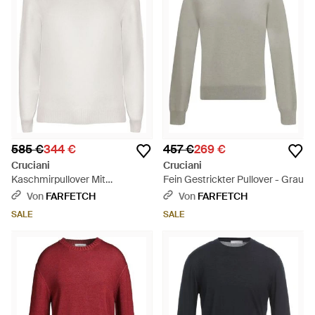
585 €
344 €
457 €
269 €
Cruciani
Cruciani
Kaschmirpullover Mit
Fein Gestrickter Pullover - Grau
Rundhalsausschnitt - Weiß
Von
FARFETCH
Von
FARFETCH
SALE
SALE