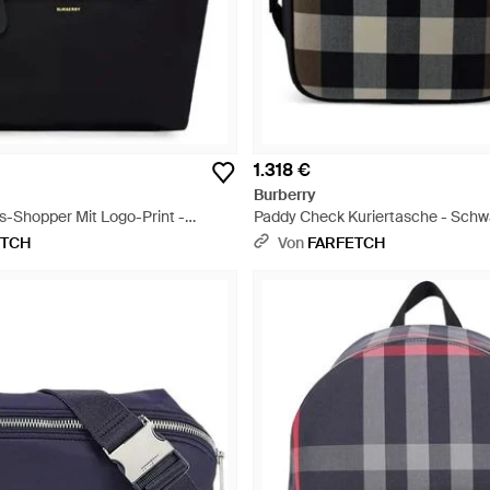
1.318 €
Burberry
s-Shopper Mit Logo-Print -
Paddy Check Kuriertasche - Schw
ETCH
Von
FARFETCH