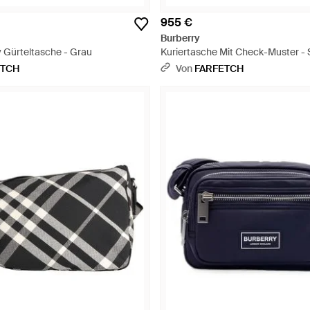
955 €
Burberry
y Gürteltasche - Grau
Kuriertasche Mit Check-Muster -
ETCH
Von
FARFETCH