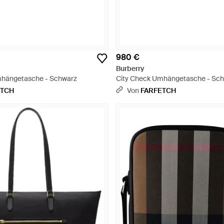
980 €
Burberry
mhängetasche - Schwarz
City Check Umhängetasche - Sc
ETCH
Von
FARFETCH