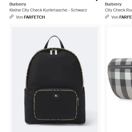
Burberry
Burberry
Kleine City Check Kuriertasche - Schwarz
City Check Ru
Von
FARFETCH
Von
FARF