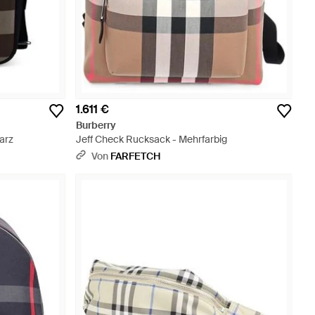
1.611 €
Burberry
arz
Jeff Check Rucksack - Mehrfarbig
Von
FARFETCH