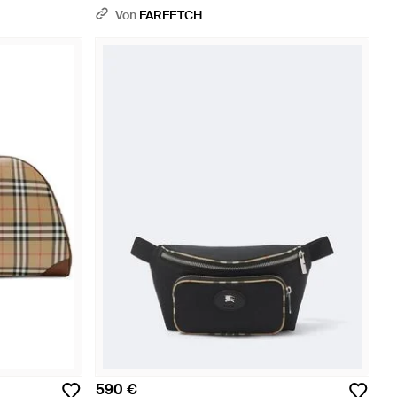
tallic
Von
FARFETCH
590 €