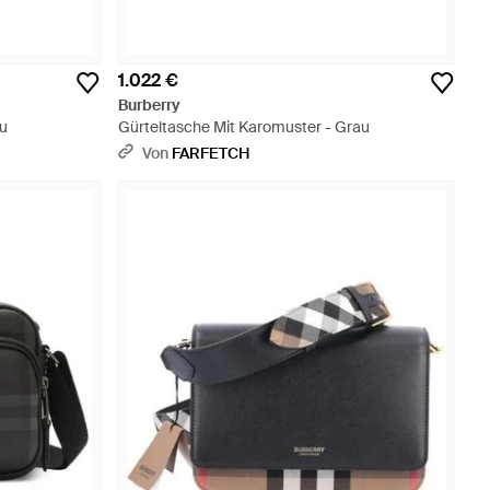
1.022 €
Burberry
au
Gürteltasche Mit Karomuster - Grau
Von
FARFETCH