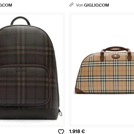
- Natur
Check-Muster Und Ekd-Logo - Met
O.COM
Von
GIGLIO.COM
1.918 €