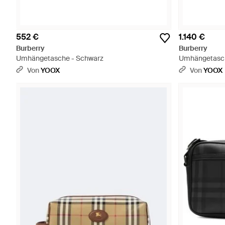
552 €
1.140 €
Burberry
Burberry
Umhängetasche - Schwarz
Umhängetasch
Von
YOOX
Von
YOOX