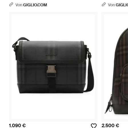
Und Ekd-Logo 
Von
GIGLIO.COM
Von
GIGLI
1.090 €
2.500 €