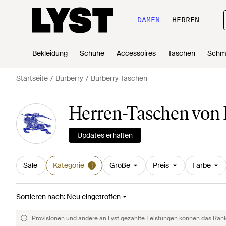
DAMEN
HERREN
Bekleidung
Schuhe
Accessoires
Taschen
Schm
Startseite
Burberry
Burberry Taschen
Herren-Taschen von 
Updates erhalten
Sale
Kategorie
Größe
Preis
Farbe
1
Sortieren nach
:
Neu eingetroffen
Provisionen und andere an Lyst gezahlte Leistungen können das Rankin