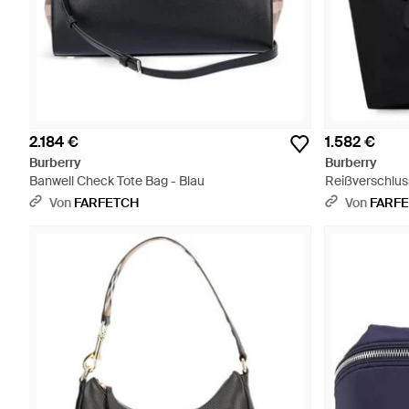
2.184 €
1.582 €
Burberry
Burberry
Banwell Check Tote Bag - Blau
Reißverschlus
Schwarz
Von
FARFETCH
Von
FARF