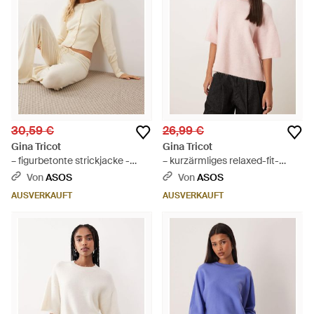
30,59 €
26,99 €
Gina Tricot
Gina Tricot
– figurbetonte strickjacke -
– kurzärmliges relaxed-fit-
Natur
strickoberteil aus wolle und
Von
ASOS
Von
ASOS
alpakawolle - Pink
AUSVERKAUFT
AUSVERKAUFT