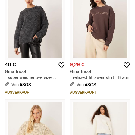
40 €
9,29 €
Gina Tricot
Gina Tricot
– super weicher oversize-
– relaxed-fit-sweatshirt - Braun
strickpullover - Grau
Von
ASOS
Von
ASOS
AUSVERKAUFT
AUSVERKAUFT