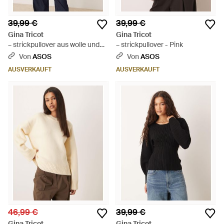
39,99 €
39,99 €
Gina Tricot
Gina Tricot
– strickpullover aus wolle und
– strickpullover - Pink
alpakawolle - Lila
Von
ASOS
Von
ASOS
AUSVERKAUFT
AUSVERKAUFT
46,99 €
39,99 €
Gina Tricot
Gina Tricot