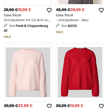
29,99 €
19,99 €
45,99 €
39,99 €
Gina Tricot
Gina Tricot
Strickpullover mit 1/2-Arm und
– strickpullover - Blau
Ziersteinbesatz - Grau
Von
Peek & Cloppenburg
Von
ASOS
AT
SALE
SALE
39,99 €
33,99 €
39,99 €
19,99 €