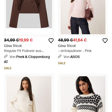
34,99 €
19,99 €
48,99 €
41,64 €
Gina Tricot
Gina Tricot
Regular Fit Pullover aus
– strickpullover - Pink
Viskose-Mix in Strick-Optik -
Von
Peek & Cloppenburg
Von
ASOS
Braun
AT
SALE
SALE