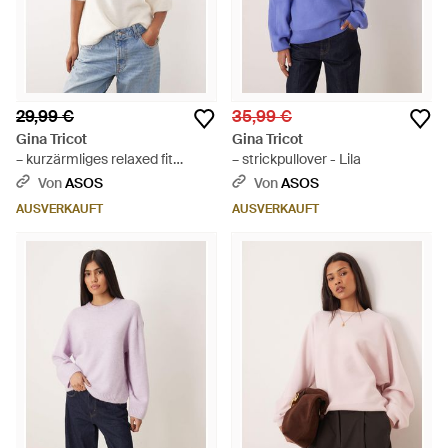
29,99 €
35,99 €
Gina Tricot
Gina Tricot
– kurzärmliges relaxed fit
– strickpullover - Lila
strickoberteil aus wolle und
Von
ASOS
Von
ASOS
alpakawolle - Weiß
AUSVERKAUFT
AUSVERKAUFT