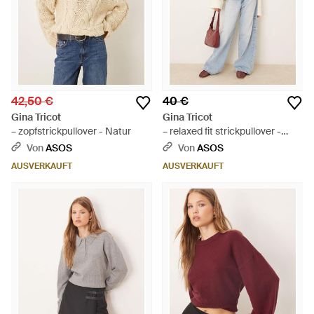
42,50 €
40 €
Gina Tricot
Gina Tricot
– zopfstrickpullover - Natur
– relaxed fit strickpullover -
Weiß
Von
ASOS
Von
ASOS
AUSVERKAUFT
AUSVERKAUFT