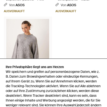
Von
ASOS
Von
ASOS
AUSVERKAUFT
AUSVERKAUFT
Ihre Privatsphäre liegt uns am Herzen
Ihre Privatsphäre liegt uns am Herzen
Wir speichern und greifen auf personenbezogene Daten, wie z.
Wir speichern und greifen auf personenbezogene Daten, wie z.
B. Daten zum Browsingverhalten oder eindeutige Kennungen,
B. Daten zum Browsingverhalten oder eindeutige Kennungen,
40 €
auf Ihrem Gerät zu. Wenn Sie auf Annehmen klicken, werden
auf Ihrem Gerät zu. Wenn Sie auf Annehmen klicken, werden
Gina Tricot
die Tracking-Technologien aktiviert. Wenn Sie auf Alle ablehnen
die Tracking-Technologien aktiviert. Wenn Sie auf Alle ablehnen
– super weicher oversize-
oder auf Ihre Zustimmung zurückziehen klicken, werden diese
oder auf Ihre Zustimmung zurückziehen klicken, werden diese
strickpullover - Grau
Von
ASOS
deaktiviert. Wenn Tracker deaktiviert sind, kann es sein, dass
deaktiviert. Wenn Tracker deaktiviert sind, kann es sein, dass
Ihnen einige Inhalte und Werbung angezeigt werden, die für Sie
Ihnen einige Inhalte und Werbung angezeigt werden, die für Sie
AUSVERKAUFT
weniger relevant sind. Sie können Ihre Auswahl jederzeit ändern
weniger relevant sind. Sie können Ihre Auswahl jederzeit ändern