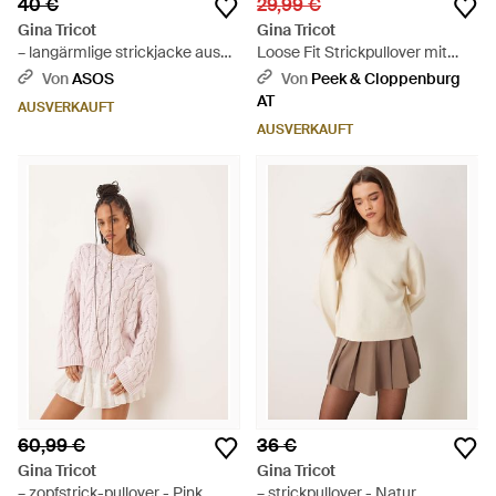
40 €
29,99 €
Gina Tricot
Gina Tricot
– langärmlige strickjacke aus
Loose Fit Strickpullover mit
alpakawolle - Natur
Woll-Anteil - Grau
Von
ASOS
Von
Peek & Cloppenburg
AT
AUSVERKAUFT
AUSVERKAUFT
60,99 €
36 €
Gina Tricot
Gina Tricot
– zopfstrick-pullover - Pink
– strickpullover - Natur