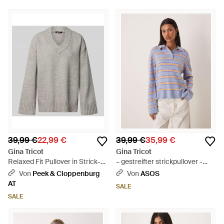
39,99 €
22,99 €
39,99 €
35,99 €
Gina Tricot
Gina Tricot
Relaxed Fit Pullover in Strick-
– gestreifter strickpullover -
Optik mit V-Ausschnitt - Grau
Blau
Von
Peek & Cloppenburg
Von
ASOS
AT
SALE
SALE