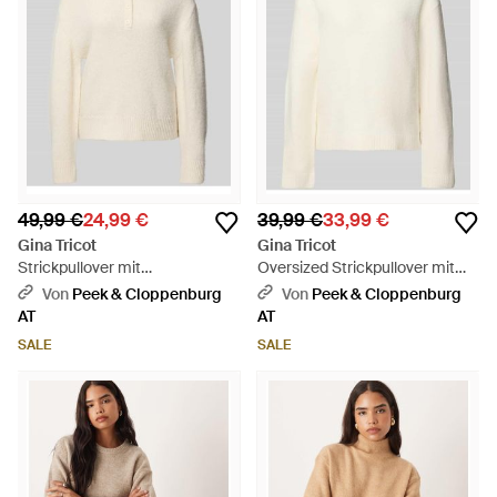
49,99 €
24,99 €
39,99 €
33,99 €
Gina Tricot
Gina Tricot
Strickpullover mit
Oversized Strickpullover mit
Umlegekragen und Knopfleiste
Leinen-Anteil - Natur
Von
Peek & Cloppenburg
Von
Peek & Cloppenburg
- Natur
AT
AT
SALE
SALE