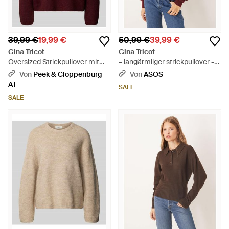
39,99 €
19,99 €
50,99 €
39,99 €
Gina Tricot
Gina Tricot
Oversized Strickpullover mit
– langärmliger strickpullover -
Leinen-Anteil - Rot
Rot
Von
Peek & Cloppenburg
Von
ASOS
AT
SALE
SALE