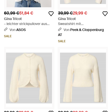
60,99 €
51,84 €
39,99 €
29,99 €
Gina Tricot
Gina Tricot
– leichter strickpullover aus
Sweatshirt mit
reiner baumwolle - Weiß
Rundhalsausschnitt - Natur
Von
ASOS
Von
Peek & Cloppenburg
AT
SALE
SALE