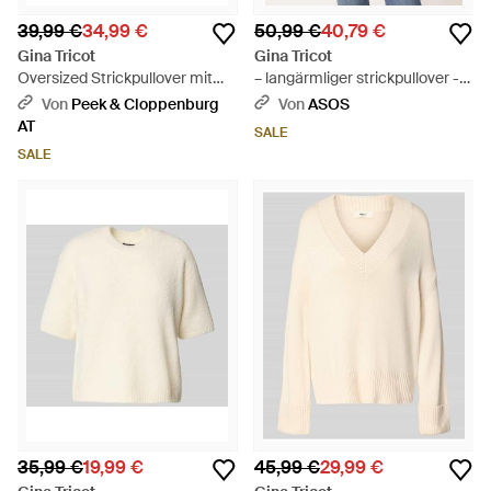
39,99 €
34,99 €
50,99 €
40,79 €
Gina Tricot
Gina Tricot
Oversized Strickpullover mit
– langärmliger strickpullover -
Leinen-Anteil - Natur
Braun
Von
Peek & Cloppenburg
Von
ASOS
AT
SALE
SALE
35,99 €
19,99 €
45,99 €
29,99 €