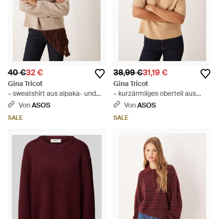
40 €
32 €
38,99 €
31,19 €
Gina Tricot
Gina Tricot
– sweatshirt aus alpaka- und
– kurzärmliges oberteil aus
wollmix - Braun
strickstoff - Natur
Von
ASOS
Von
ASOS
SALE
SALE