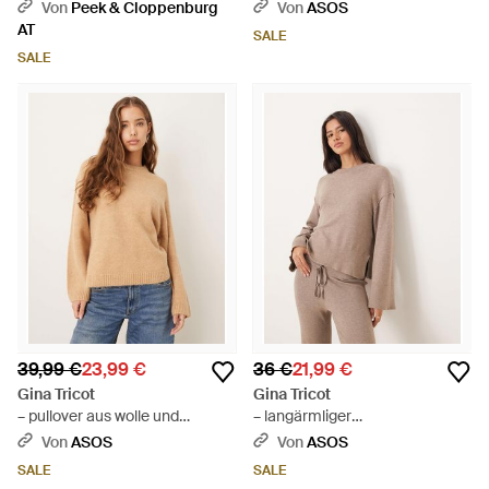
Natur
alpakawolle - Natur
Von
Peek & Cloppenburg
Von
ASOS
AT
SALE
SALE
39,99 €
23,99 €
36 €
21,99 €
Gina Tricot
Gina Tricot
– pullover aus wolle und
– langärmliger
alpakawolle - Blau
feinstrickpullover - Natur
Von
ASOS
Von
ASOS
SALE
SALE