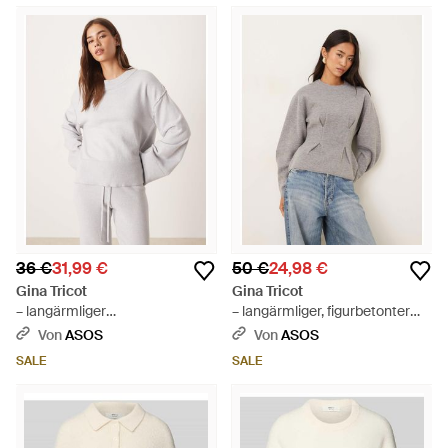
36 €
31,99 €
50 €
24,98 €
Gina Tricot
Gina Tricot
– langärmliger
– langärmliger, figurbetonter
feinstrickpullover - Weiß
strickpullover - Grau
Von
ASOS
Von
ASOS
SALE
SALE