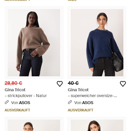
28,80 €
40 €
Gina Tricot
Gina Tricot
– strickpullover - Natur
– superweicher oversize-
strickpullover - Blau
Von
ASOS
Von
ASOS
AUSVERKAUFT
AUSVERKAUFT