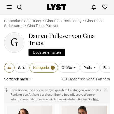
Startseite
Gina Tricot
Gina Tricot Bekleidung
Gina Tricot
Strickwaren
Gina Tricot Pullover
Damen-Pullover von Gina
G
Tricot
Updates erhalten
Sale
Kategorie
Größe
Preis
Farbe
3
Sortieren nach
69
Ergebnisse
von
3
Partnern
Provisionen und andere an Lyst gezahlte Leistungen können das
Ranking des Artikels bei dieser Suche beeinflussen. Weitere
Informationen darüber, wie wir Artikel einstufen, finden Sie
hier
.