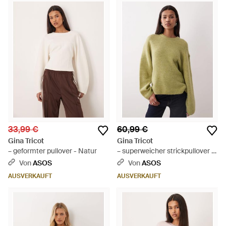
33,99 €
60,99 €
Gina Tricot
Gina Tricot
– geformter pullover - Natur
– superweicher strickpullover -
Grün
Von
ASOS
Von
ASOS
AUSVERKAUFT
AUSVERKAUFT