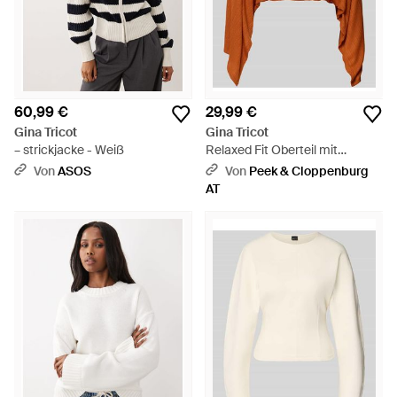
60,99 €
29,99 €
Gina Tricot
Gina Tricot
– strickjacke - Weiß
Relaxed Fit Oberteil mit
Viskose-Anteil Modell 'Poncho'
Von
ASOS
Von
Peek & Cloppenburg
- Orange
AT