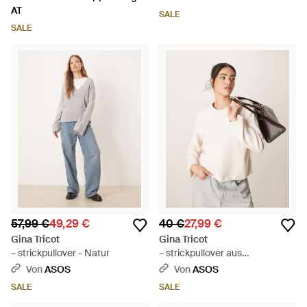
AT
SALE
SALE
57,99 €
49,29 €
40 €
27,99 €
Gina Tricot
Gina Tricot
– strickpullover - Natur
– strickpullover aus
baumwollmix - Natur
Von
ASOS
Von
ASOS
SALE
SALE