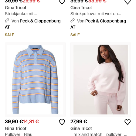
39,99 €
29,99 €
39,99 €
33,99 €
Gina Tricot
Gina Tricot
Strickjacke mit
Strickpullover mit weiten
Rundhalsausschnitt Modell
Ärmeln Modell 'Stella' - Natur
Von
Peek & Cloppenburg
Von
Peek & Cloppenburg
'Ally' - Natur
AT
AT
SALE
SALE
39,90 €
14,31 €
27,99 €
Gina Tricot
Gina Tricot
Pullover - Blau
– mix and match – pullover -