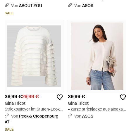
Pink
Von
ABOUT YOU
Von
ASOS
SALE
39,99 €
29,99 €
39,99 €
Gina Tricot
Gina Tricot
Strickpullover im Stufen-Look
– kurze strickjacke aus alpaka
mit Rundhalsausschnitt - Natur
und wolle - Natur
Von
Peek & Cloppenburg
Von
ASOS
AT
SALE