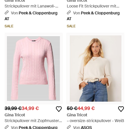
Gina Tricot
Gina Tricot
Strickpullover mit Lanawoll-
Loose Fit Strickpullover mit
Anteil und Rundhalsausschnitt
Woll-Anteil - Natur
Von
Peek & Cloppenburg
Von
Peek & Cloppenburg
- Natur
AT
AT
SALE
SALE
39,99 €
34,99 €
50 €
44,99 €
Gina Tricot
Gina Tricot
Strickpullover mit Zopfmuster -
– oversize-strickpullover - Weiß
Pink
Von
Peek & Cloppenburg
Von
ASOS