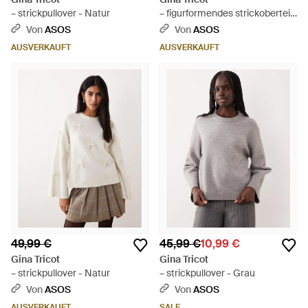
– strickpullover - Natur
– figurformendes strickoberteil
- Schwarz
Von
ASOS
Von
ASOS
AUSVERKAUFT
AUSVERKAUFT
49,99 €
45,99 €
10,99 €
Gina Tricot
Gina Tricot
– strickpullover - Natur
– strickpullover - Grau
Von
ASOS
Von
ASOS
AUSVERKAUFT
SALE