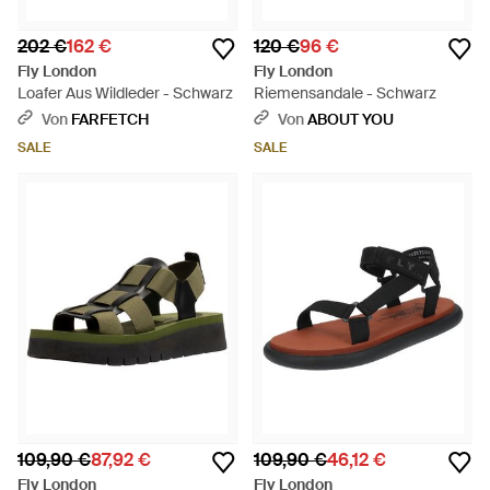
202 €
162 €
120 €
96 €
Fly London
Fly London
Loafer Aus Wildleder - Schwarz
Riemensandale - Schwarz
Von
FARFETCH
Von
ABOUT YOU
SALE
SALE
109,90 €
87,92 €
109,90 €
46,12 €
Fly London
Fly London