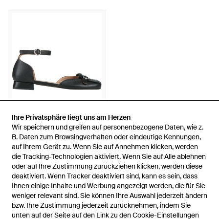
Ihre Privatsphäre liegt uns am Herzen
Ihre Privatsphäre liegt uns am Herzen
Wir speichern und greifen auf personenbezogene Daten, wie z.
Wir speichern und greifen auf personenbezogene Daten, wie z.
87 €
B. Daten zum Browsingverhalten oder eindeutige Kennungen,
B. Daten zum Browsingverhalten oder eindeutige Kennungen,
auf Ihrem Gerät zu. Wenn Sie auf Annehmen klicken, werden
auf Ihrem Gerät zu. Wenn Sie auf Annehmen klicken, werden
Fly London
die Tracking-Technologien aktiviert. Wenn Sie auf Alle ablehnen
die Tracking-Technologien aktiviert. Wenn Sie auf Alle ablehnen
Ballerina - Schwarz
oder auf Ihre Zustimmung zurückziehen klicken, werden diese
oder auf Ihre Zustimmung zurückziehen klicken, werden diese
Von
YOOX
deaktiviert. Wenn Tracker deaktiviert sind, kann es sein, dass
deaktiviert. Wenn Tracker deaktiviert sind, kann es sein, dass
AUSVERKAUFT
Ihnen einige Inhalte und Werbung angezeigt werden, die für Sie
Ihnen einige Inhalte und Werbung angezeigt werden, die für Sie
weniger relevant sind. Sie können Ihre Auswahl jederzeit ändern
weniger relevant sind. Sie können Ihre Auswahl jederzeit ändern
bzw. Ihre Zustimmung jederzeit zurücknehmen, indem Sie
bzw. Ihre Zustimmung jederzeit zurücknehmen, indem Sie
unten auf der Seite auf den Link zu den Cookie-Einstellungen
unten auf der Seite auf den Link zu den Cookie-Einstellungen