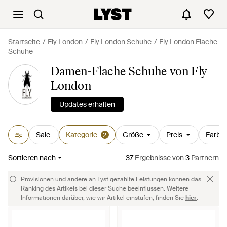
Startseite
Fly London
Fly London Schuhe
Fly London Flache
Schuhe
Damen-Flache Schuhe von Fly
London
Updates erhalten
Sale
Kategorie
Größe
Preis
Farbe
2
Sortieren nach
37
Ergebnisse
von
3
Partnern
Provisionen und andere an Lyst gezahlte Leistungen können das
Ranking des Artikels bei dieser Suche beeinflussen. Weitere
Informationen darüber, wie wir Artikel einstufen, finden Sie
hier
.