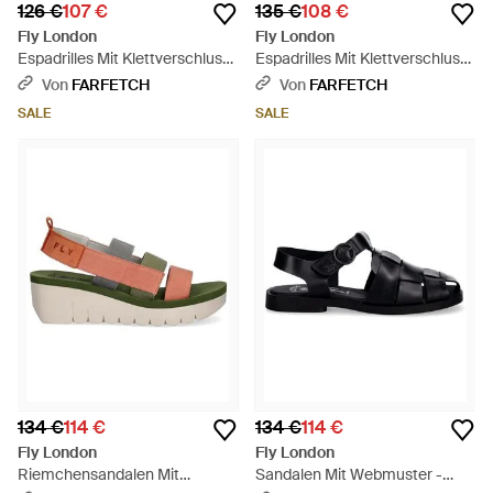
126 €
107 €
135 €
108 €
Fly London
Fly London
Espadrilles Mit Klettverschluss
Espadrilles Mit Klettverschluss
Und Geflochtener Sohle -
- Gelb
Von
FARFETCH
Von
FARFETCH
Natur
SALE
SALE
134 €
114 €
134 €
114 €
Fly London
Fly London
Riemchensandalen Mit
Sandalen Mit Webmuster -