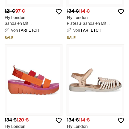
121 €
97 €
134 €
114 €
Fly London
Fly London
Sandalen Mit
Plateau-Sandalen Mit
Schnallenverschluss - Schwarz
Klettverschluss - Braun
Von
FARFETCH
Von
FARFETCH
SALE
SALE
134 €
120 €
134 €
114 €
Fly London
Fly London