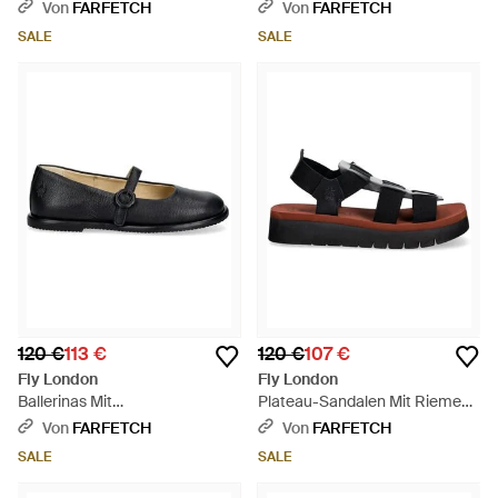
Wedgeabsatz - Mehrfarbig
Schwarz
Von
FARFETCH
Von
FARFETCH
SALE
SALE
120 €
113 €
120 €
107 €
Fly London
Fly London
Ballerinas Mit
Plateau-Sandalen Mit Riemen -
Schnallenverschluss - Schwarz
Schwarz
Von
FARFETCH
Von
FARFETCH
SALE
SALE