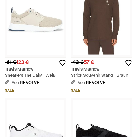
161 €
123 €
143 €
57 €
Travis Mathew
Travis Mathew
Sneakers The Daily - Weiß
Strick Souvenir Stand - Braun
Von
REVOLVE
Von
REVOLVE
SALE
SALE