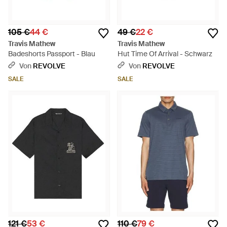
105 €
44 €
49 €
22 €
Travis Mathew
Travis Mathew
Badeshorts Passport - Blau
Hut Time Of Arrival - Schwarz
Von
REVOLVE
Von
REVOLVE
SALE
SALE
121 €
53 €
110 €
79 €