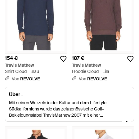
154 €
187 €
Travis Mathew
Travis Mathew
Shirt Cloud - Blau
Hoodie Cloud - Lila
Von
REVOLVE
Von
REVOLVE
Über :
Mit seinen Wurzeln in der Kultur und dem Lifestyle
Südkaliforniens wurde das zeitgenössische Golf-
Bekleidungslabel TravisMathew 2007 mit einer
unverwechselbaren sportlichen Ästhetik gegründet. Mit Liebe
zur Innovation ist dies eine Active-Wear-Marke, die darauf
abzielt, Sie auf und abseits der Fairways bestmöglich zu