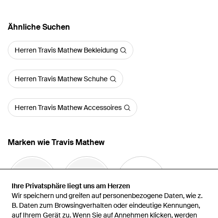
Ähnliche Suchen
Herren Travis Mathew Bekleidung
Herren Travis Mathew Schuhe
Herren Travis Mathew Accessoires
Marken wie Travis Mathew
Ihre Privatsphäre liegt uns am Herzen
Ihre Privatsphäre liegt uns am Herzen
Wir speichern und greifen auf personenbezogene Daten, wie z.
Wir speichern und greifen auf personenbezogene Daten, wie z.
B. Daten zum Browsingverhalten oder eindeutige Kennungen,
B. Daten zum Browsingverhalten oder eindeutige Kennungen,
auf Ihrem Gerät zu. Wenn Sie auf Annehmen klicken, werden
auf Ihrem Gerät zu. Wenn Sie auf Annehmen klicken, werden
Rhone
Marine Layer
Peter Millar