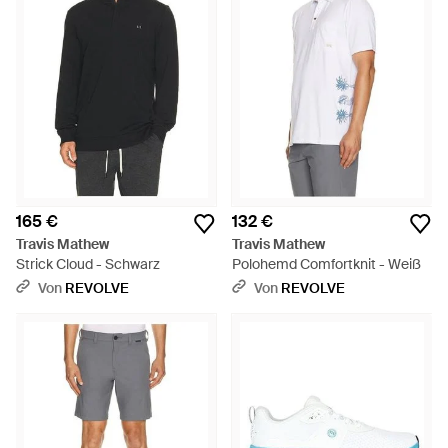
halten. Folgen Sie den Spuren von PGA-Golfpros wie Charley
Hoffman, Chris Kirk, James Hahn, Luke List und John
Mallinger in den gestreiften Poloshorts, karierten Shorts und
leichten Jacken der Marke.
165 €
132 €
Travis Mathew
Travis Mathew
Strick Cloud - Schwarz
Polohemd Comfortknit - Weiß
Von
REVOLVE
Von
REVOLVE