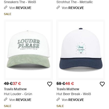
Sneakers The - Weiß
Strohhut The - Mettallic
Von
REVOLVE
Von
REVOLVE
SALE
49 €
37 €
59 €
46 €
Travis Mathew
Travis Mathew
Hut Louder - Grün
Hut Beer Break - Weiß
Von
REVOLVE
Von
REVOLVE
SALE
SALE