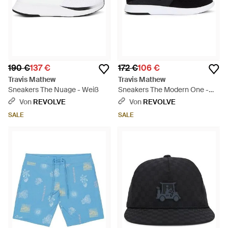
190 €
137 €
172 €
106 €
Travis Mathew
Travis Mathew
Sneakers The Nuage - Weiß
Sneakers The Modern One -
Schwarz
Von
REVOLVE
Von
REVOLVE
SALE
SALE