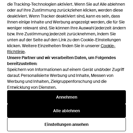
die Tracking-Technologien aktiviert. Wenn Sie auf Alle ablehnen
die Tracking-Technologien aktiviert. Wenn Sie auf Alle ablehnen
oder auf Ihre Zustimmung zurückziehen klicken, werden diese
oder auf Ihre Zustimmung zurückziehen klicken, werden diese
deaktiviert. Wenn Tracker deaktiviert sind, kann es sein, dass
deaktiviert. Wenn Tracker deaktiviert sind, kann es sein, dass
Ihnen einige Inhalte und Werbung angezeigt werden, die für Sie
Ihnen einige Inhalte und Werbung angezeigt werden, die für Sie
weniger relevant sind. Sie können Ihre Auswahl jederzeit ändern
weniger relevant sind. Sie können Ihre Auswahl jederzeit ändern
bzw. Ihre Zustimmung jederzeit zurücknehmen, indem Sie
bzw. Ihre Zustimmung jederzeit zurücknehmen, indem Sie
unten auf der Seite auf den Link zu den Cookie-Einstellungen
unten auf der Seite auf den Link zu den Cookie-Einstellungen
Vintage Summer
Faherty
Les Deux
klicken. Weitere Einzelheiten finden Sie in unserer
klicken. Weitere Einzelheiten finden Sie in unserer
Cookie-
Cookie-
Richtlinie
Richtlinie
.
.
Mehr anzeigen
Unsere Partner und wir verarbeiten Daten, um Folgendes
Unsere Partner und wir verarbeiten Daten, um Folgendes
bereitzustellen:
bereitzustellen:
Speichern von Informationen auf einem Gerät und/oder Zugriff
Speichern von Informationen auf einem Gerät und/oder Zugriff
darauf. Personalisierte Werbung und Inhalte, Messen von
darauf. Personalisierte Werbung und Inhalte, Messen von
Werbung und Inhalten, Zielgruppenforschung und die
Werbung und Inhalten, Zielgruppenforschung und die
Entwicklung von Diensten.
Entwicklung von Diensten.
International
Annehmen
Annehmen
Alle ablehnen
Alle ablehnen
Hilfe und Informationen
Einstellungen ansehen
Einstellungen ansehen