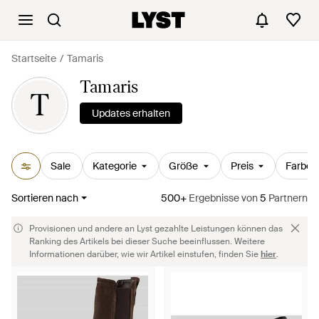
Startseite
Tamaris
Tamaris
T
Updates erhalten
Sale
Kategorie
Größe
Preis
Farbe
Sortieren nach
500+
Ergebnisse
von
5
Partnern
Provisionen und andere an Lyst gezahlte Leistungen können das
Ranking des Artikels bei dieser Suche beeinflussen. Weitere
Informationen darüber, wie wir Artikel einstufen, finden Sie
hier
.