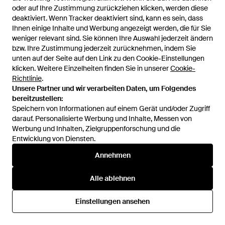
Pumps in Velours-Optik - Braun
Pumps in Leder-Optik -
oder auf Ihre Zustimmung zurückziehen klicken, werden diese
oder auf Ihre Zustimmung zurückziehen klicken, werden diese
Schwarz
Von
Peek & Cloppenburg
Von
Peek & Cloppenburg
deaktiviert. Wenn Tracker deaktiviert sind, kann es sein, dass
deaktiviert. Wenn Tracker deaktiviert sind, kann es sein, dass
AT
AT
Ihnen einige Inhalte und Werbung angezeigt werden, die für Sie
Ihnen einige Inhalte und Werbung angezeigt werden, die für Sie
weniger relevant sind. Sie können Ihre Auswahl jederzeit ändern
weniger relevant sind. Sie können Ihre Auswahl jederzeit ändern
bzw. Ihre Zustimmung jederzeit zurücknehmen, indem Sie
bzw. Ihre Zustimmung jederzeit zurücknehmen, indem Sie
unten auf der Seite auf den Link zu den Cookie-Einstellungen
unten auf der Seite auf den Link zu den Cookie-Einstellungen
klicken. Weitere Einzelheiten finden Sie in unserer
klicken. Weitere Einzelheiten finden Sie in unserer
Cookie-
Cookie-
Richtlinie
Richtlinie
.
.
Unsere Partner und wir verarbeiten Daten, um Folgendes
Unsere Partner und wir verarbeiten Daten, um Folgendes
bereitzustellen:
bereitzustellen:
Speichern von Informationen auf einem Gerät und/oder Zugriff
Speichern von Informationen auf einem Gerät und/oder Zugriff
darauf. Personalisierte Werbung und Inhalte, Messen von
darauf. Personalisierte Werbung und Inhalte, Messen von
Werbung und Inhalten, Zielgruppenforschung und die
Werbung und Inhalten, Zielgruppenforschung und die
Entwicklung von Diensten.
Entwicklung von Diensten.
Annehmen
Annehmen
79,99 €
64,99 €
Tamaris
Tamaris
Alle ablehnen
Alle ablehnen
Sneaker - Natur
Pumps mit Glitzerbesatz -
Natur
Von
HUMANIC
Von
Peek & Cloppenburg
Einstellungen ansehen
Einstellungen ansehen
AT