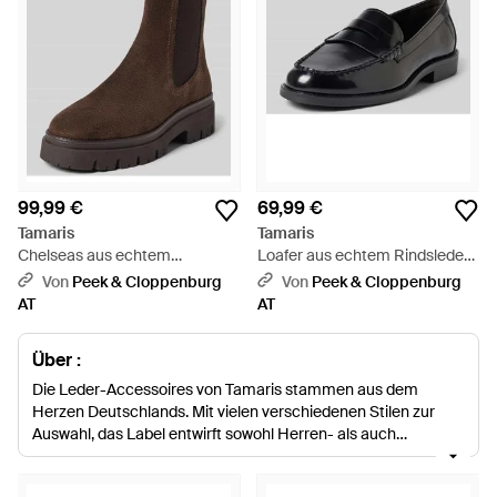
99,99 €
69,99 €
Tamaris
Tamaris
Chelseas aus echtem
Loafer aus echtem Rindsleder -
Rindsleder - Braun
Schwarz
Von
Peek & Cloppenburg
Von
Peek & Cloppenburg
AT
AT
Über :
Die Leder-Accessoires von Tamaris stammen aus dem
Herzen Deutschlands. Mit vielen verschiedenen Stilen zur
Auswahl, das Label entwirft sowohl Herren- als auch
Damenschuhe. Plateau-Pumps und elegante Ballerinas sind
die Grundnahrungsmittel für Frauen, während Leder-Loafers