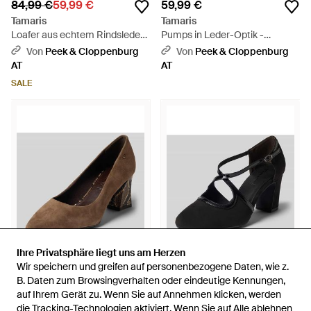
84,99 €
59,99 €
59,99 €
Tamaris
Tamaris
Loafer aus echtem Rindsleder -
Pumps in Leder-Optik -
Blau
Schwarz
Von
Peek & Cloppenburg
Von
Peek & Cloppenburg
AT
AT
SALE
Ihre Privatsphäre liegt uns am Herzen
Ihre Privatsphäre liegt uns am Herzen
Wir speichern und greifen auf personenbezogene Daten, wie z.
Wir speichern und greifen auf personenbezogene Daten, wie z.
69,99 €
B. Daten zum Browsingverhalten oder eindeutige Kennungen,
B. Daten zum Browsingverhalten oder eindeutige Kennungen,
59,99 €
auf Ihrem Gerät zu. Wenn Sie auf Annehmen klicken, werden
auf Ihrem Gerät zu. Wenn Sie auf Annehmen klicken, werden
Tamaris
Tamaris
die Tracking-Technologien aktiviert. Wenn Sie auf Alle ablehnen
die Tracking-Technologien aktiviert. Wenn Sie auf Alle ablehnen