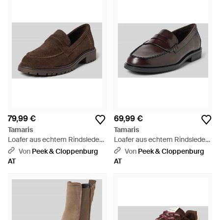
und Oxford-Schuhe klassische Optionen für Männer sind.
Erhältlich in bunten Paletten und gedämpften Farbtönen,
verwendet Tamaris auch Wildleder, um die charakteristischen
Designs der Marke herzustellen.
79,99 €
69,99 €
Tamaris
Tamaris
Loafer aus echtem Rindsleder -
Loafer aus echtem Rindsleder -
Braun
Braun
Von
Peek & Cloppenburg
Von
Peek & Cloppenburg
AT
AT