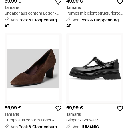
69,99 €
49,99 €
Tamaris
Tamaris
Sneaker aus echtem Leder -
Pumps mit leicht strukturierter
Pink
Sohle - Braun
Von
Peek & Cloppenburg
Von
Peek & Cloppenburg
AT
AT
69,99 €
69,99 €
Tamaris
Tamaris
Pumps aus echtem Leder -
Slipper - Schwarz
Braun
Von
Peek & Cloppenburg
Von
HUMANIC